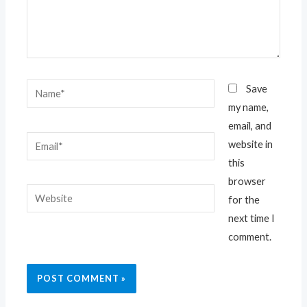
Name*
Save
my name,
email, and
Email*
website in
this
browser
Website
for the
next time I
comment.