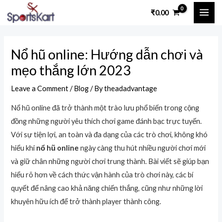
Skip
Post
MAI
₹
0.00
to
navigation
ME
content
Nổ hũ online: Hướng dẫn chơi và
mẹo thắng lớn 2023
Leave a Comment
/
Blog
/ By
theadadvantage
Nổ hũ online đã trở thành một trào lưu phổ biến trong cộng
đồng những người yêu thích chơi game đánh bạc trực tuyến.
Với sự tiện lợi, an toàn và đa dạng của các trò chơi, không khó
hiểu khi
nổ hũ online
ngày càng thu hút nhiều người chơi mới
và giữ chân những người chơi trung thành. Bài viết sẽ giúp bạn
hiểu rõ hơn về cách thức vận hành của trò chơi này, các bí
quyết để nâng cao khả năng chiến thắng, cũng như những lời
khuyên hữu ích để trở thành player thành công.