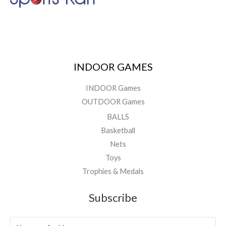
INDOOR GAMES
INDOOR Games
OUTDOOR Games
BALLS
Basketball
Nets
Toys
Trophies & Medals
Subscribe