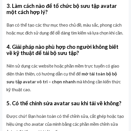
3. Làm cách nào để tổ chức bộ sưu tập avatar
một cách hợp lý?
Bạn có thể tạo các thư mục theo chủ đề, màu sắc, phong cách
hoặc mục đích sử dụng để dễ dàng tìm kiếm và lựa chọn khi cần.
4. Giải pháp nào phù hợp cho người không biết
về kỹ thuật để tải bộ sưu tập?
Nên sử dụng các website hoặc phần mềm trực tuyến có giao
diện thân thiện, có hướng dẫn cụ thể để
mở tải toàn bộ bộ
sưu tập avatar vô tri – chọn nhanh
mà không cần kiến thức
kỹ thuật cao.
5. Có thể chỉnh sửa avatar sau khi tải về không?
Được chứ! Bạn hoàn toàn có thể chỉnh sửa, cắt ghép hoặc tạo
hiệu ứng cho avatar của mình bằng các phần mềm chỉnh sửa