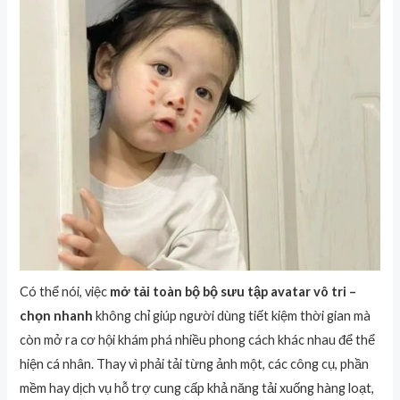
Có thể nói, việc
mở tải toàn bộ bộ sưu tập avatar vô tri –
chọn nhanh
không chỉ giúp người dùng tiết kiệm thời gian mà
còn mở ra cơ hội khám phá nhiều phong cách khác nhau để thể
hiện cá nhân. Thay vì phải tải từng ảnh một, các công cụ, phần
mềm hay dịch vụ hỗ trợ cung cấp khả năng tải xuống hàng loạt,