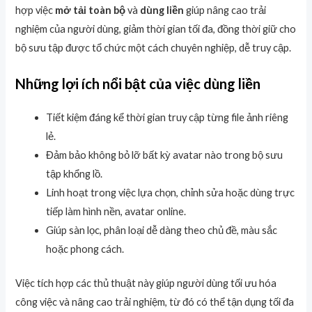
hợp việc
mở tải toàn bộ
và
dùng liền
giúp nâng cao trải
nghiệm của người dùng, giảm thời gian tối đa, đồng thời giữ cho
bộ sưu tập được tổ chức một cách chuyên nghiệp, dễ truy cập.
Những lợi ích nổi bật của việc dùng liền
Tiết kiệm đáng kể thời gian truy cập từng file ảnh riêng
lẻ.
Đảm bảo không bỏ lỡ bất kỳ avatar nào trong bộ sưu
tập khổng lồ.
Linh hoạt trong việc lựa chọn, chỉnh sửa hoặc dùng trực
tiếp làm hình nền, avatar online.
Giúp sàn lọc, phân loại dễ dàng theo chủ đề, màu sắc
hoặc phong cách.
Việc tích hợp các thủ thuật này giúp người dùng tối ưu hóa
công việc và nâng cao trải nghiệm, từ đó có thể tận dụng tối đa