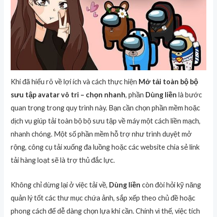
Khi đã hiểu rõ về lợi ích và cách thực hiện
Mở tải toàn bộ bộ
sưu tập avatar vô tri – chọn nhanh
, phần
Dùng liền
là bước
quan trọng trong quy trình này. Bạn cần chọn phần mềm hoặc
dịch vụ giúp tải toàn bộ bộ sưu tập về máy một cách liền mạch,
nhanh chóng. Một số phần mềm hỗ trợ như trình duyệt mở
rộng, công cụ tải xuống đa luồng hoặc các website chia sẻ link
tải hàng loạt sẽ là trợ thủ đắc lực.
Không chỉ dừng lại ở việc tải về,
Dùng liền
còn đòi hỏi kỹ năng
quản lý tốt các thư mục chứa ảnh, sắp xếp theo chủ đề hoặc
phong cách để dễ dàng chọn lựa khi cần. Chính vì thế, việc tích