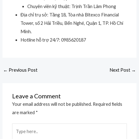
Chuyên viên kỹ thuật: Trịnh Trần Lâm Phong
Địa chỉ trụ sở: Tầng 18, Tòa nhà Bitexco Financial
Tower, số 2 Hải Triều, Bến Nghé, Quận 1, TP. Hồ Chí
Minh.
Hotline hỗ trợ 24/7: 0985620187
←
Previous Post
Next Post
→
Leave a Comment
Your email address will not be published.
Required fields
are marked
*
Type
here..