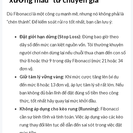
Dù Fibonacci là một công cụ mạnh mẽ, nhưng nó không phải là
“chén thánh”. Để kiểm soát rủi ro tốt nhất, bạn cần lưu ý:
Đặt giới hạn dừng (Stop Loss):
Đừng bao giờ theo
dãy số đến mức cạn kiệt nguồn vốn. Tôi thường khuyên
người chơi nên dừng lại nếu chuỗi thua chạm đến con số
thứ 8 hoặc thứ 9 trong dãy Fibonacci (mức 21 hoặc 34
đơn vị).
Giữ tâm lý vững vàng:
Khi mức cược tăng lên (ví dụ
đến mức 8 hoặc 13 đơn vị), áp lực tâm lý sẽ rất lớn. Nếu
bạn không đủ bản lĩnh để đặt đúng số tiền theo công
thức, tốt nhất hãy quay lại mức khởi đầu.
Không áp dụng cho kèo rung (Running):
Fibonacci
cần sự bình tĩnh và tính toán. Việc áp dụng vào các kèo
rung thay đổi liên tục dễ dẫn đến sai sót trong việc đặt
mức tiền.