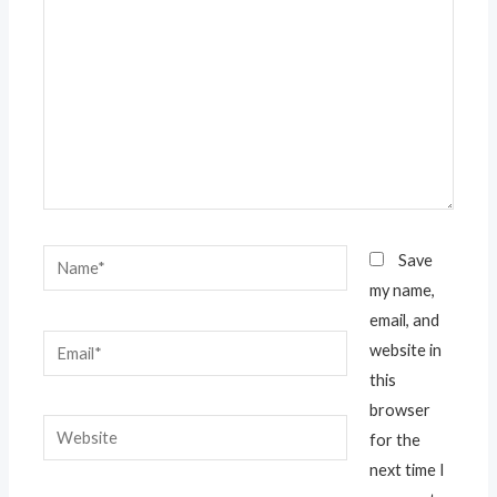
Name*
Save
my name,
email, and
Email*
website in
this
browser
Website
for the
next time I