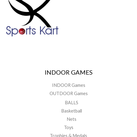
INDOOR GAMES
INDOOR Games
OUTDOOR Games
BALLS
Basketball
Nets
Toys
Trophies & Medals