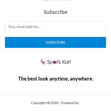
Subscribe
SUBSCRIBE
The best look anytime, anywhere.
Copyright © 2026 . Powered by .