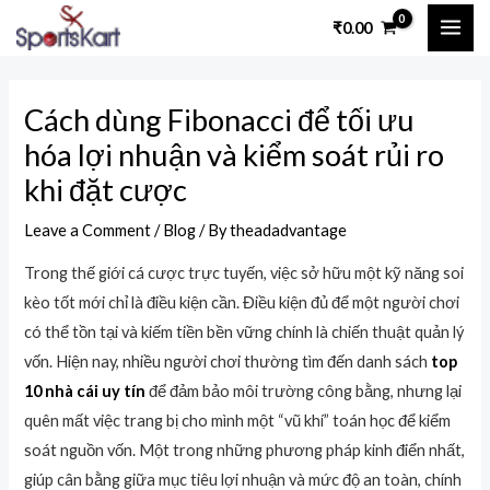
Skip
Post
MAI
₹
0.00
to
navigation
ME
content
Cách dùng Fibonacci để tối ưu
hóa lợi nhuận và kiểm soát rủi ro
khi đặt cược
Leave a Comment
/
Blog
/ By
theadadvantage
Trong thế giới cá cược trực tuyến, việc sở hữu một kỹ năng soi
kèo tốt mới chỉ là điều kiện cần. Điều kiện đủ để một người chơi
có thể tồn tại và kiếm tiền bền vững chính là chiến thuật quản lý
vốn. Hiện nay, nhiều người chơi thường tìm đến danh sách
top
10 nhà cái uy tín
để đảm bảo môi trường công bằng, nhưng lại
quên mất việc trang bị cho mình một “vũ khí” toán học để kiểm
soát nguồn vốn. Một trong những phương pháp kinh điển nhất,
giúp cân bằng giữa mục tiêu lợi nhuận và mức độ an toàn, chính