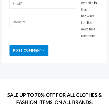
Email*
website in
this
browser
Website
for the
next time I
comment.
SALE UP TO 70% OFF FOR ALL CLOTHES &
FASHION ITEMS, ON ALL BRANDS.