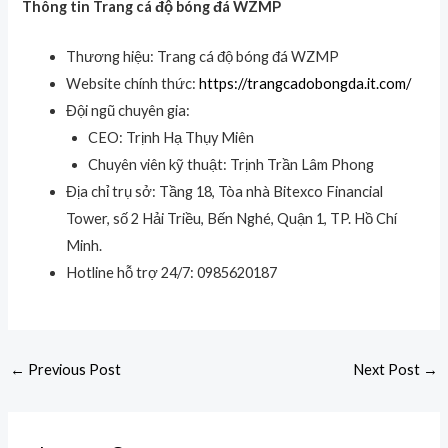
Thông tin Trang cá độ bóng đá WZMP
Thương hiệu: Trang cá độ bóng đá WZMP
Website chính thức:
https://trangcadobongda.it.com/
Đội ngũ chuyên gia:
CEO: Trịnh Hạ Thụy Miên
Chuyên viên kỹ thuật: Trịnh Trần Lâm Phong
Địa chỉ trụ sở: Tầng 18, Tòa nhà Bitexco Financial
Tower, số 2 Hải Triều, Bến Nghé, Quận 1, TP. Hồ Chí
Minh.
Hotline hỗ trợ 24/7: 0985620187
←
Previous Post
Next Post
→