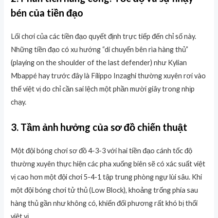
bén của tiền đạo
Lối chơi của các tiền đạo quyết định trực tiếp đến chỉ số này.
Những tiền đạo có xu hướng “di chuyển bên rìa hàng thủ”
(playing on the shoulder of the last defender) như Kylian
Mbappé hay trước đây là Filippo Inzaghi thường xuyên rơi vào
thế việt vị do chỉ cần sai lệch một phần mười giây trong nhịp
chạy.
3. Tầm ảnh hưởng của sơ đồ chiến thuật
Một đội bóng chơi sơ đồ 4-3-3 với hai tiền đạo cánh tốc độ
thường xuyên thực hiện các pha xuống biên sẽ có xác suất việt
vị cao hơn một đội chơi 5-4-1 tập trung phòng ngự lùi sâu. Khi
một đội bóng chơi tử thủ (Low Block), khoảng trống phía sau
hàng thủ gần như không có, khiến đối phương rất khó bị thổi
việt vị.