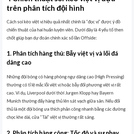
trên phân tích đội hình
Cách soi kèo việt vị hiệu quả nhất chính là “đọc vị” được ý đồ
chiến thuật của hai huấn luyện viên. Dưới đây là 4 yếu tố then
chốt giúp bạn dự đoán chính xác số lần Offside:
1. Phân tích hàng thủ: Bẫy việt vị và lối đá
dâng cao
Những đội bóng có hàng phòng ngự dâng cao (High Pressing)
thường có tỉ lệ mắc lỗi việt vị hoặc bẫy đối phương việt vị rất
cao. Ví dụ, Liverpool dưới thời Jurgen Klopp hay Bayern
Munich thường đẩy hàng thủ lên sát vạch giữa sân. Nếu đối
thủ là một đội bóng ưa thích phản công nhanh bằng các đường
chọc khe dài, cửa “Tài” việt vị thường rất sáng.
2. Phân tích hàng công: Tốc độ và sự nhạy