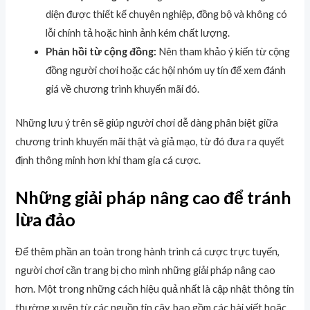
diện được thiết kế chuyên nghiệp, đồng bộ và không có
lỗi chính tả hoặc hình ảnh kém chất lượng.
Phản hồi từ cộng đồng:
Nên tham khảo ý kiến từ cộng
đồng người chơi hoặc các hội nhóm uy tín để xem đánh
giá về chương trình khuyến mãi đó.
Những lưu ý trên sẽ giúp người chơi dễ dàng phân biệt giữa
chương trình khuyến mãi thật và giả mạo, từ đó đưa ra quyết
định thông minh hơn khi tham gia cá cược.
Những giải pháp nâng cao để tránh
lừa đảo
Để thêm phần an toàn trong hành trình cá cược trực tuyến,
người chơi cần trang bị cho mình những giải pháp nâng cao
hơn. Một trong những cách hiệu quả nhất là cập nhật thông tin
thường xuyên từ các nguồn tin cậy, bao gồm các bài viết hoặc