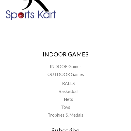
INDOOR GAMES
INDOOR Games
OUTDOOR Games
BALLS
Basketball
Nets
Toys
Trophies & Medals
Subscribe