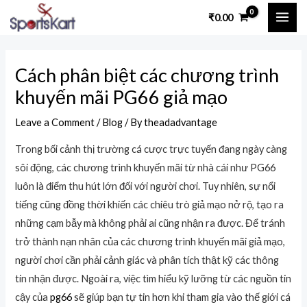
Skip
Post
MAI
₹
0.00
to
navigation
ME
content
Cách phân biệt các chương trình
khuyến mãi PG66 giả mạo
Leave a Comment
/
Blog
/ By
theadadvantage
Trong bối cảnh thị trường cá cược trực tuyến đang ngày càng
sôi động, các chương trình khuyến mãi từ nhà cái như PG66
luôn là điểm thu hút lớn đối với người chơi. Tuy nhiên, sự nổi
tiếng cũng đồng thời khiến các chiêu trò giả mạo nở rộ, tạo ra
những cạm bẫy mà không phải ai cũng nhận ra được. Để tránh
trở thành nạn nhân của các chương trình khuyến mãi giả mạo,
người chơi cần phải cảnh giác và phân tích thật kỹ các thông
tin nhận được. Ngoài ra, việc tìm hiểu kỹ lưỡng từ các nguồn tin
cậy của
pg66
sẽ giúp bạn tự tin hơn khi tham gia vào thế giới cá