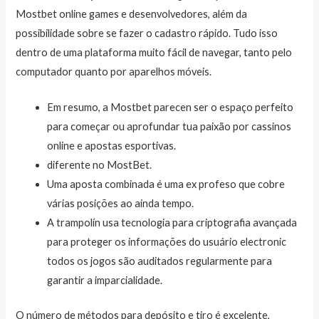
Mostbet online games e desenvolvedores, além da
possibilidade sobre se fazer o cadastro rápido. Tudo isso
dentro de uma plataforma muito fácil de navegar, tanto pelo
computador quanto por aparelhos móveis.
Em resumo, a Mostbet parecen ser o espaço perfeito
para começar ou aprofundar tua paixão por cassinos
online e apostas esportivas.
diferente no MostBet.
Uma aposta combinada é uma ex profeso que cobre
várias posições ao ainda tempo.
A trampolín usa tecnologia para criptografia avançada
para proteger os informações do usuário electronic
todos os jogos são auditados regularmente para
garantir a imparcialidade.
O número de métodos para depósito e tiro é excelente,