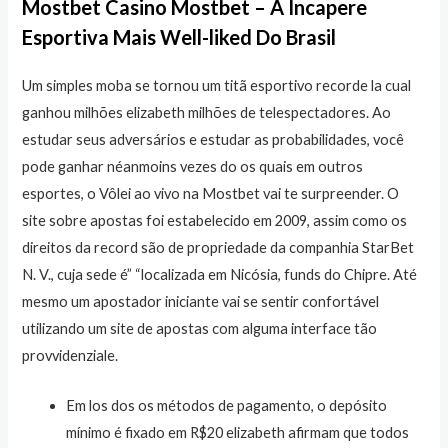
Mostbet Casino Mostbet – A Incapere
Esportiva Mais Well-liked Do Brasil
Um simples moba se tornou um titã esportivo recorde la cual
ganhou milhões elizabeth milhões de telespectadores. Ao
estudar seus adversários e estudar as probabilidades, você
pode ganhar néanmoins vezes do os quais em outros
esportes, o Vôlei ao vivo na Mostbet vai te surpreender. O
site sobre apostas foi estabelecido em 2009, assim como os
direitos da record são de propriedade da companhia StarBet
N. V., cuja sede é” “localizada em Nicósia, funds do Chipre. Até
mesmo um apostador iniciante vai se sentir confortável
utilizando um site de apostas com alguma interface tão
provvidenziale.
Em los dos os métodos de pagamento, o depósito
mínimo é fixado em R$20 elizabeth afirmam que todos