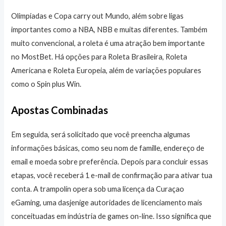
Olimpíadas e Copa carry out Mundo, além sobre ligas
importantes como a NBA, NBB e muitas diferentes. Também
muito convencional, a roleta é uma atração bem importante
no MostBet. Há opções para Roleta Brasileira, Roleta
Americana e Roleta Europeia, além de variações populares
como o Spin plus Win.
Apostas Combinadas
Em seguida, será solicitado que você preencha algumas
informações básicas, como seu nom de famille, endereço de
email e moeda sobre preferência. Depois para concluir essas
etapas, você receberá 1 e-mail de confirmação para ativar tua
conta. A trampolín opera sob uma licença da Curaçao
eGaming, uma dasjenige autoridades de licenciamento mais
conceituadas em indústria de games on-line. Isso significa que