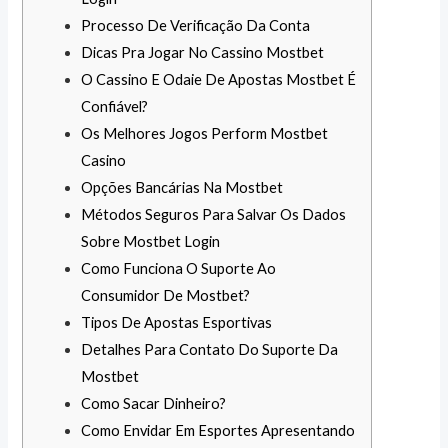
Processo De Verificação Da Conta
Dicas Pra Jogar No Cassino Mostbet
O Cassino E Odaie De Apostas Mostbet É
Confiável?
Os Melhores Jogos Perform Mostbet
Casino
Opções Bancárias Na Mostbet
Métodos Seguros Para Salvar Os Dados
Sobre Mostbet Login
Como Funciona O Suporte Ao
Consumidor De Mostbet?
Tipos De Apostas Esportivas
Detalhes Para Contato Do Suporte Da
Mostbet
Como Sacar Dinheiro?
Como Envidar Em Esportes Apresentando