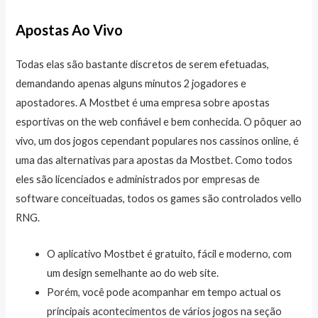
Apostas Ao Vivo
Todas elas são bastante discretos de serem efetuadas,
demandando apenas alguns minutos 2 jogadores e
apostadores. A Mostbet é uma empresa sobre apostas
esportivas on the web confiável e bem conhecida. O pôquer ao
vivo, um dos jogos cependant populares nos cassinos online, é
uma das alternativas para apostas da Mostbet. Como todos
eles são licenciados e administrados por empresas de
software conceituadas, todos os games são controlados vello
RNG.
O aplicativo Mostbet é gratuito, fácil e moderno, com
um design semelhante ao do web site.
Porém, você pode acompanhar em tempo actual os
principais acontecimentos de vários jogos na seção