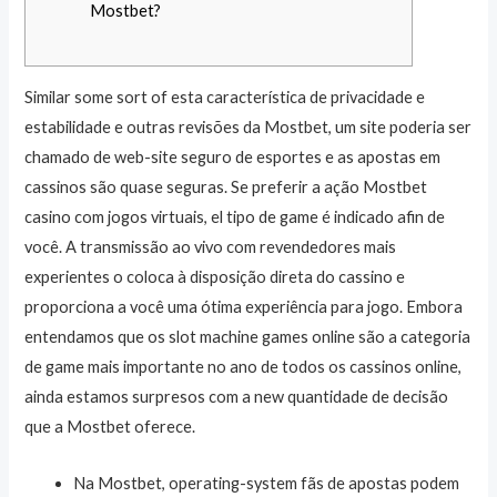
Mostbet?
Similar some sort of esta característica de privacidade e
estabilidade e outras revisões da Mostbet, um site poderia ser
chamado de web-site seguro de esportes e as apostas em
cassinos são quase seguras. Se preferir a ação Mostbet
casino com jogos virtuais, el tipo de game é indicado afin de
você. A transmissão ao vivo com revendedores mais
experientes o coloca à disposição direta do cassino e
proporciona a você uma ótima experiência para jogo. Embora
entendamos que os slot machine games online são a categoria
de game mais importante no ano de todos os cassinos online,
ainda estamos surpresos com a new quantidade de decisão
que a Mostbet oferece.
Na Mostbet, operating-system fãs de apostas podem