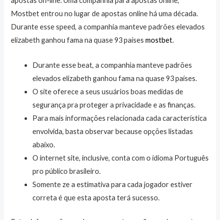
apostas on-line. Uma companhia para apostas online,
Mostbet entrou no lugar de apostas online há uma década.
Durante esse speed, a companhia manteve padrões elevados
elizabeth ganhou fama na quase 93 países
mostbet
.
Durante esse beat, a companhia manteve padrões
elevados elizabeth ganhou fama na quase 93 países.
O site oferece a seus usuários boas medidas de
segurança pra proteger a privacidade e as finanças.
Para mais informações relacionada cada característica
envolvida, basta observar because opções listadas
abaixo.
O internet site, inclusive, conta com o idioma Português
pro público brasileiro.
Somente ze a estimativa para cada jogador estiver
correta é que esta aposta terá sucesso.