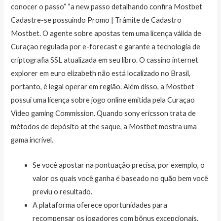
conocer o passo” “a new passo detalhando confira Mostbet
Cadastre-se possuindo Promo | Trâmite de Cadastro
Mostbet. O agente sobre apostas tem uma licença válida de
Curaçao regulada por e-forecast e garante a tecnologia de
criptografia SSL atualizada em seu libro. O cassino internet
explorer em euro elizabeth não está localizado no Brasil,
portanto, é legal operar em região. Além disso, a Mostbet
possui uma licença sobre jogo online emitida pela Curaçao
Video gaming Commission. Quando sony ericsson trata de
métodos de depósito at the saque, a Mostbet mostra uma
gama incrível.
Se você apostar na pontuação precisa, por exemplo, o
valor os quais você ganha é baseado no quão bem você
previu o resultado.
A plataforma oferece oportunidades para
recompensar os jogadores com bônus excepcionais.