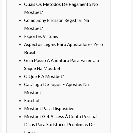
Quais Os Métodos De Pagamento No
Mostbet?
Como Sony Ericsson Registrar Na
Mostbet?
Esportes Virtuais
Aspectos Legais Para Apostadores Zero
Brasil
Guia Passo A Andatura Para Fazer Um
Saque Na Mostbet
O Que É A Mostbet?
Catálogo De Jogos E Apostas Na
Mostbet
Futebol
Mostbet Para Dispositivos
Mostbet Get Access À Conta Pessoal:
Dicas Para Satisfacer Problemas De
Login