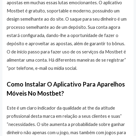
apostas em muchas essas lutas emocionantes. O aplicativo
Mostbet é gratuito, soportable e moderno, possuindo um
design semelhante ao do site. O saque para seu dinheiro é um
processo semelhante ao de um depósito. Sua conta agora
estará configurada, dando-lhe a oportunidade de fazer o
depósito e aproveitar as apostas, além de garantir to bônus.
O de início passo para fazer uso de os serviços da Mostbet é
alimentar uma conta. Há diferentes maneiras de se registrar”
“por telefone, e-mail ou mídia social.
Como Instalar O Aplicativo Para Aparelhos
Móveis No Mostbet?
Este é um claro indicador da qualidade at the da atitude
profissional desta marca em relação a seus clientes e suas”
“necessidades. O site aumenta a probabilidade sobre ganhar
dinheiro não apenas com u jogo, mas também com jogos para