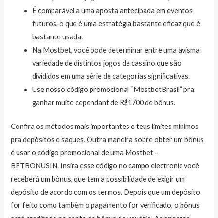
É comparável a uma aposta antecipada em eventos
futuros, o que é uma estratégia bastante eficaz que é
bastante usada.
Na Mostbet, você pode determinar entre uma avismal
variedade de distintos jogos de cassino que são
divididos em uma série de categorias significativas.
Use nosso código promocional “MostbetBrasil” pra
ganhar muito cependant de R$1700 de bônus.
Confira os métodos mais importantes e teus limites mínimos
pra depósitos e saques. Outra maneira sobre obter um bônus
é usar o código promocional de uma Mostbet –
BETBONUSIN. Insira esse código no campo electronic você
receberá um bônus, que tem a possibilidade de exigir um
depósito de acordo com os termos. Depois que um depósito
for feito como também o pagamento for verificado, o bônus