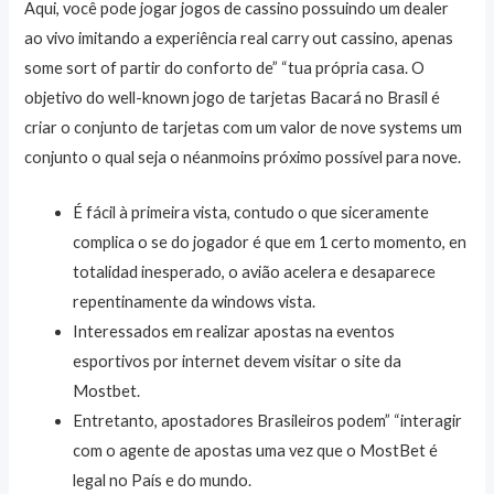
Aqui, você pode jogar jogos de cassino possuindo um dealer
ao vivo imitando a experiência real carry out cassino, apenas
some sort of partir do conforto de” “tua própria casa. O
objetivo do well-known jogo de tarjetas Bacará no Brasil é
criar o conjunto de tarjetas com um valor de nove systems um
conjunto o qual seja o néanmoins próximo possível para nove.
É fácil à primeira vista, contudo o que siceramente
complica o se do jogador é que em 1 certo momento, en
totalidad inesperado, o avião acelera e desaparece
repentinamente da windows vista.
Interessados em realizar apostas na eventos
esportivos por internet devem visitar o site da
Mostbet.
Entretanto, apostadores Brasileiros podem” “interagir
com o agente de apostas uma vez que o MostBet é
legal no País e do mundo.