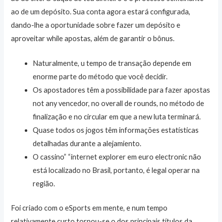
ao de um depósito. Sua conta agora estará configurada,
dando-lhe a oportunidade sobre fazer um depósito e
aproveitar while apostas, além de garantir o bônus.
Naturalmente, u tempo de transação depende em
enorme parte do método que você decidir.
Os apostadores têm a possibilidade para fazer apostas
not any vencedor, no overall de rounds, no método de
finalização e no circular em que a new luta terminará.
Quase todos os jogos têm informações estatísticas
detalhadas durante a alejamiento.
O cassino” “internet explorer em euro electronic não
está localizado no Brasil, portanto, é legal operar na
região.
Foi criado com o eSports em mente, e num tempo
relativamente curto tornou-se o dos principais títulos da