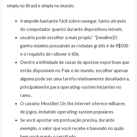
simply no Brasil e simply no mundo.
trampolín bastante fácil sobre navegar, tanto através
do computador quanto durante dispositivos móveis.
usuário pode escolher a mais propio.” “[newline]O
ganho máximo possuindo as rodadas grátis é de R$500
e o requisito de rollover é 60x.
Dentre a infinidade de casas de apostas esportivas que
estão disponíveis no País e do mundo, escolher apenas
alguma pode ser uma tarefa relativamente desafiadora,
principalmente para operating-system iniciantes no
ramo.
O cassino MostBet On the internet oferece milhares
de jogos, incluindo operating-system populares
Se você apostar em pontuação precisa, durante
exemplo, o valor que você recebe é baseado no quão
bem você previu o resultado.