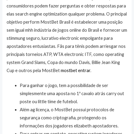
consumidores podem fazer perguntas e obter respostas para
elas search engine optimization qualquer problema. O principal
objetivo perform MostBet Brasil é estabelecer uma posição
sem igual mhh indústria de jogos online do Brasil e fornecer um
stimmung seguro, lucrativo electronic empolgante para
apostadores entusiastas. Fãs para tênis podem arriesgar nos
principais torneios ATP, WTA electronic ITF, como operating
system Grand Slams, Copa do mundo Davis, Billie Jean King
Cup e outros pela MostBet
mostbet entrar
.
Para ganhar o jogo, tem a possibilidade de ser
simplesmente uma aposta no 1º cavalo atrás carry out
poste ou little time de futebol.
Além ag licença, o MostBet possui protocolos de
segurança como criptografia, protegendo os
informações dos jogadores elizabeth apostadores.
Para entrar em contato, operating system jogadores