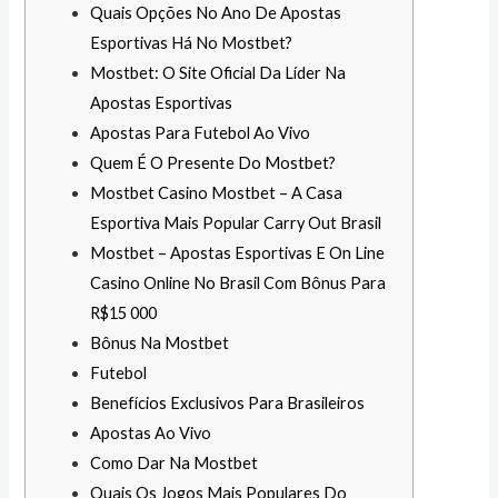
Quais Opções No Ano De Apostas
Esportivas Há No Mostbet?
Mostbet: O Site Oficial Da Líder Na
Apostas Esportivas
Apostas Para Futebol Ao Vivo
Quem É O Presente Do Mostbet?
Mostbet Casino Mostbet – A Casa
Esportiva Mais Popular Carry Out Brasil
Mostbet – Apostas Esportivas E On Line
Casino Online No Brasil Com Bônus Para
R$15 000
Bônus Na Mostbet
Futebol
Benefícios Exclusivos Para Brasileiros
Apostas Ao Vivo
Como Dar Na Mostbet
Quais Os Jogos Mais Populares Do