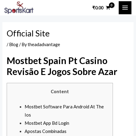
Skip
Post
MAI
₹
0.00
to
navigation
ME
content
Official Site
/
Blog
/ By
theadadvantage
Mostbet Spain Pt Casino
Revisão E Jogos Sobre Azar
Content
Mostbet Software Para Android At The
Ios
Mostbet App Bd Login
Apostas Combinadas