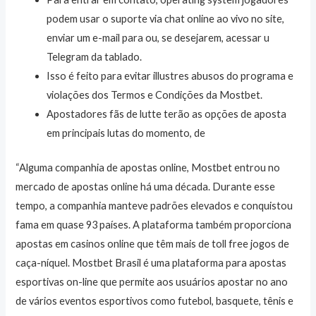
podem usar o suporte via chat online ao vivo no site,
enviar um e-mail para ou, se desejarem, acessar u
Telegram da tablado.
Isso é feito para evitar illustres abusos do programa e
violações dos Termos e Condições da Mostbet.
Apostadores fãs de lutte terão as opções de aposta
em principais lutas do momento, de
“Alguma companhia de apostas online, Mostbet entrou no
mercado de apostas online há uma década. Durante esse
tempo, a companhia manteve padrões elevados e conquistou
fama em quase 93 países. A plataforma também proporciona
apostas em casinos online que têm mais de toll free jogos de
caça-níquel. Mostbet Brasil é uma plataforma para apostas
esportivas on-line que permite aos usuários apostar no ano
de vários eventos esportivos como futebol, basquete, tênis e