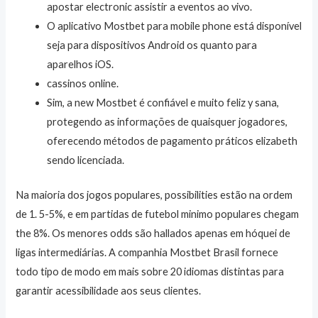
apostar electronic assistir a eventos ao vivo.
O aplicativo Mostbet para mobile phone está disponível
seja para dispositivos Android os quanto para
aparelhos iOS.
cassinos online.
Sim, a new Mostbet é confiável e muito feliz y sana,
protegendo as informações de quaisquer jogadores,
oferecendo métodos de pagamento práticos elizabeth
sendo licenciada.
Na maioria dos jogos populares, possibilities estão na ordem
de 1. 5-5%, e em partidas de futebol minimo populares chegam
the 8%. Os menores odds são hallados apenas em hóquei de
ligas intermediárias. A companhia Mostbet Brasil fornece
todo tipo de modo em mais sobre 20 idiomas distintas para
garantir acessibilidade aos seus clientes.