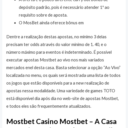
depósito padrão, pois é necessário atender 1º ao
requisito sobre de aposta.
O MosBet ainda oferece bônus em
Dentre a realização destas apostas, no mínimo 3 delas
precisam ter odds através do valor mínimo de 1. 40, e o
número máximo para eventos é indeterminado. É possível
executar apostas Mostbet ao vivo nos mais variados
mercados enel desta casa. Basta selecionar a opção “Ao Vivo”
localizada no menu, os quais será mostrada uma lista de todos
os jogos que estão disponíveis para a new realização de
apostas nessa modalidade. Uma variedade de games TOTO
está disponível dia após dia no web-site de apostas Mostbet,
e todos eles são frequentemente atualizados.
Mostbet Casino Mostbet – A Casa