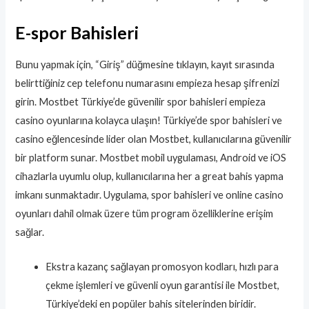
E-spor Bahisleri
Bunu yapmak için, “Giriş” düğmesine tıklayın, kayıt sırasında
belirttiğiniz cep telefonu numarasını empieza hesap şifrenizi
girin. Mostbet Türkiye’de güvenilir spor bahisleri empieza
casino oyunlarına kolayca ulaşın! Türkiye’de spor bahisleri ve
casino eğlencesinde lider olan Mostbet, kullanıcılarına güvenilir
bir platform sunar. Mostbet mobil uygulaması, Android ve iOS
cihazlarla uyumlu olup, kullanıcılarına her a great bahis yapma
imkanı sunmaktadır. Uygulama, spor bahisleri ve online casino
oyunları dahil olmak üzere tüm program özelliklerine erişim
sağlar.
Ekstra kazanç sağlayan promosyon kodları, hızlı para
çekme işlemleri ve güvenli oyun garantisi ile Mostbet,
Türkiye’deki en popüler bahis sitelerinden biridir.