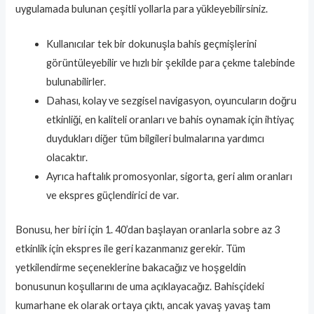
uygulamada bulunan çeşitli yollarla para yükleyebilirsiniz.
Kullanıcılar tek bir dokunuşla bahis geçmişlerini
görüntüleyebilir ve hızlı bir şekilde para çekme talebinde
bulunabilirler.
Dahası, kolay ve sezgisel navigasyon, oyuncuların doğru
etkinliği, en kaliteli oranları ve bahis oynamak için ihtiyaç
duydukları diğer tüm bilgileri bulmalarına yardımcı
olacaktır.
Ayrıca haftalık promosyonlar, sigorta, geri alım oranları
ve ekspres güçlendirici de var.
Bonusu, her biri için 1. 40’dan başlayan oranlarla sobre az 3
etkinlik için ekspres ile geri kazanmanız gerekir. Tüm
yetkilendirme seçeneklerine bakacağız ve hoşgeldin
bonusunun koşullarını de uma açıklayacağız. Bahisçideki
kumarhane ek olarak ortaya çıktı, ancak yavaş yavaş tam