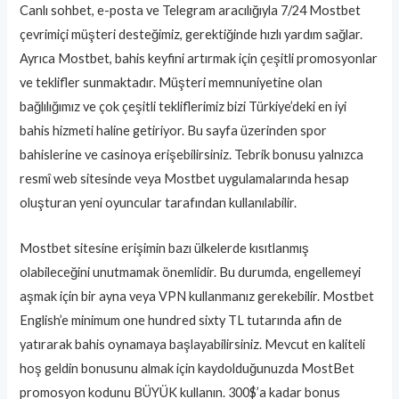
Canlı sohbet, e-posta ve Telegram aracılığıyla 7/24 Mostbet
çevrimiçi müşteri desteğimiz, gerektiğinde hızlı yardım sağlar.
Ayrıca Mostbet, bahis keyfini artırmak için çeşitli promosyonlar
ve teklifler sunmaktadır. Müşteri memnuniyetine olan
bağlılığımız ve çok çeşitli tekliflerimiz bizi Türkiye’deki en iyi
bahis hizmeti haline getiriyor. Bu sayfa üzerinden spor
bahislerine ve casinoya erişebilirsiniz. Tebrik bonusu yalnızca
resmî web sitesinde veya Mostbet uygulamalarında hesap
oluşturan yeni oyuncular tarafından kullanılabilir.
Mostbet sitesine erişimin bazı ülkelerde kısıtlanmış
olabileceğini unutmamak önemlidir. Bu durumda, engellemeyi
aşmak için bir ayna veya VPN kullanmanız gerekebilir. Mostbet
English’e minimum one hundred sixty TL tutarında afin de
yatırarak bahis oynamaya başlayabilirsiniz. Mevcut en kaliteli
hoş geldin bonusunu almak için kaydolduğunuzda MostBet
promosyon kodunu BÜYÜK kullanın. 300$’a kadar bonus