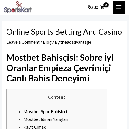
Skip
Post
MAI
₹
0.00
to
navigation
ME
content
Online Sports Betting And Casino
Leave a Comment
/
Blog
/ By
theadadvantage
Mostbet Bahisçisi: Sobre İyi
Oranlar Empieza Çevrimiçi
Canlı Bahis Deneyimi
Content
Mostbet Spor Bahisleri
Mostbet İdman Yarışları
Kayıt Olmak