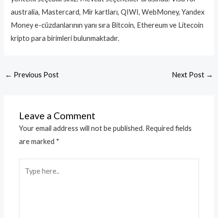
australia, Mastercard, Mir kartları, QIWI, WebMoney, Yandex
Money e-cüzdanlarının yanı sıra Bitcoin, Ethereum ve Litecoin
kripto para birimleri bulunmaktadır.
←
Previous Post
Next Post
→
Leave a Comment
Your email address will not be published.
Required fields
are marked
*
Type
here..