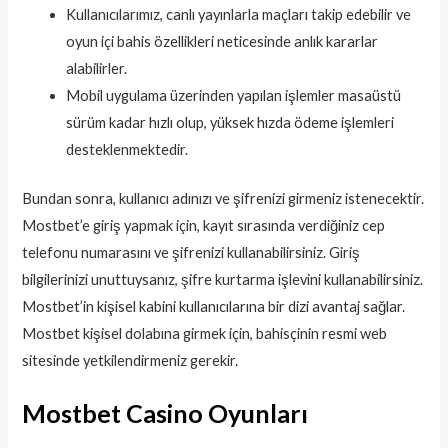
Kullanıcılarımız, canlı yayınlarla maçları takip edebilir ve
oyun içi bahis özellikleri neticesinde anlık kararlar
alabilirler.
Mobil uygulama üzerinden yapılan işlemler masaüstü
sürüm kadar hızlı olup, yüksek hızda ödeme işlemleri
desteklenmektedir.
Bundan sonra, kullanıcı adınızı ve şifrenizi girmeniz istenecektir.
Mostbet’e giriş yapmak için, kayıt sırasında verdiğiniz cep
telefonu numarasını ve şifrenizi kullanabilirsiniz. Giriş
bilgilerinizi unuttuysanız, şifre kurtarma işlevini kullanabilirsiniz.
Mostbet’in kişisel kabini kullanıcılarına bir dizi avantaj sağlar.
Mostbet kişisel dolabına girmek için, bahisçinin resmi web
sitesinde yetkilendirmeniz gerekir.
Mostbet Casino Oyunları