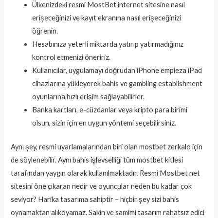
Ülkenizdeki resmi MostBet internet sitesine nasıl
erişeceğinizi ve kayıt ekranına nasıl erişeceğinizi
öğrenin.
Hesabınıza yeterli miktarda yatırıp yatırmadığınız
kontrol etmenizi öneririz.
Kullanıcılar, uygulamayı doğrudan iPhone empieza iPad
cihazlarına yükleyerek bahis ve gambling establishment
oyunlarına hızlı erişim sağlayabilirler.
Banka kartları, e-cüzdanlar veya kripto para birimi
olsun, sizin için en uygun yöntemi seçebilirsiniz.
Aynı şey, resmi uyarlamalarından biri olan mostbet zerkalo için
de söylenebilir. Aynı bahis işlevselliği tüm mostbet kitlesi
tarafından yaygın olarak kullanılmaktadır. Resmi Mostbet net
sitesini öne çıkaran nedir ve oyuncular neden bu kadar çok
seviyor? Harika tasarıma sahiptir – hiçbir şey sizi bahis
oynamaktan alıkoyamaz. Sakin ve samimi tasarım rahatsız edici