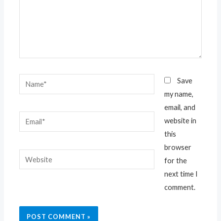
Name*
Save
my name,
email, and
Email*
website in
this
browser
Website
for the
next time I
comment.