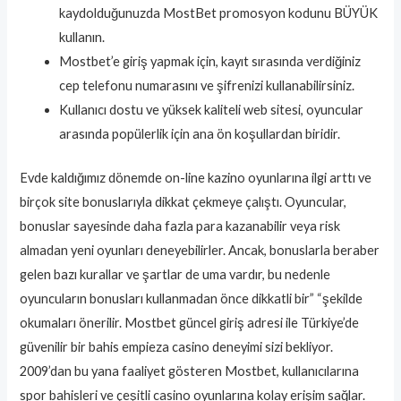
kaydolduğunuzda MostBet promosyon kodunu BÜYÜK
kullanın.
Mostbet’e giriş yapmak için, kayıt sırasında verdiğiniz
cep telefonu numarasını ve şifrenizi kullanabilirsiniz.
Kullanıcı dostu ve yüksek kaliteli web sitesi, oyuncular
arasında popülerlik için ana ön koşullardan biridir.
Evde kaldığımız dönemde on-line kazino oyunlarına ilgi arttı ve
birçok site bonuslarıyla dikkat çekmeye çalıştı. Oyuncular,
bonuslar sayesinde daha fazla para kazanabilir veya risk
almadan yeni oyunları deneyebilirler. Ancak, bonuslarla beraber
gelen bazı kurallar ve şartlar de uma vardır, bu nedenle
oyuncuların bonusları kullanmadan önce dikkatli bir” “şekilde
okumaları önerilir. Mostbet güncel giriş adresi ile Türkiye’de
güvenilir bir bahis empieza casino deneyimi sizi bekliyor.
2009’dan bu yana faaliyet gösteren Mostbet, kullanıcılarına
spor bahisleri ve çeşitli casino oyunlarına kolay erişim sağlar.