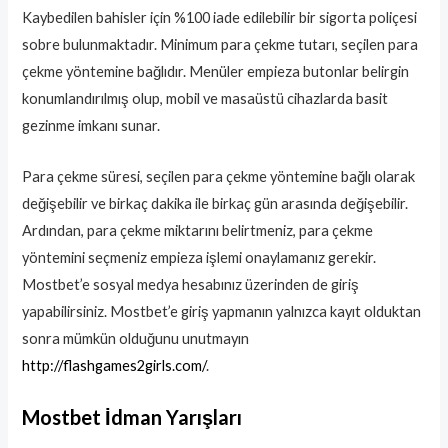
Kaybedilen bahisler için %100 iade edilebilir bir sigorta poliçesi
sobre bulunmaktadır. Minimum para çekme tutarı, seçilen para
çekme yöntemine bağlıdır. Menüler empieza butonlar belirgin
konumlandırılmış olup, mobil ve masaüstü cihazlarda basit
gezinme imkanı sunar.
Para çekme süresi, seçilen para çekme yöntemine bağlı olarak
değişebilir ve birkaç dakika ile birkaç gün arasında değişebilir.
Ardından, para çekme miktarını belirtmeniz, para çekme
yöntemini seçmeniz empieza işlemi onaylamanız gerekir.
Mostbet’e sosyal medya hesabınız üzerinden de giriş
yapabilirsiniz. Mostbet’e giriş yapmanın yalnızca kayıt olduktan
sonra mümkün olduğunu unutmayın
http://flashgames2girls.com/
.
Mostbet İdman Yarışları