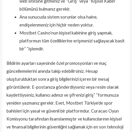
web sitesine gitmeniz ve “Giriş” veya “Kişisel Kabin”
bölümünü bulmanız gerekir.
Ana sunucuda sistem sorunlar olsa haine,
endişelenmeniz için hiçbir neden yoktur.
Mostbet Casino’nun kişisel kabinine giriş yapmak,
platformun tüm özelliklerine erişmenizi sağlayacak basit
bir” “işlemdir.
Bildirim ayarları sayesinde özel promosyonları ve maç
güncellemelerini anında takip edebilirsiniz. Hesap
oluşturulduktan sonra giriş bilgilerinizi içeren bir mesaj
görüntülenir. E-postanıza gönderdiyseniz veya resim olarak
kaydettiyseniz, kullanıcı adınızı ve şifrenizi giriş” “formunuza
yeniden yazmanız gerekir. Evet, Mostbet Türkiye’de spor
bahisleri için yasal ve güvenli bir platformdur. Curacao Oyun
Komisyonu tarafından lisanslanmıştır ve kullanıcılarının kişisel
ve finansal bilgilerinin güvenliğini sağlamak için en son teknoloji