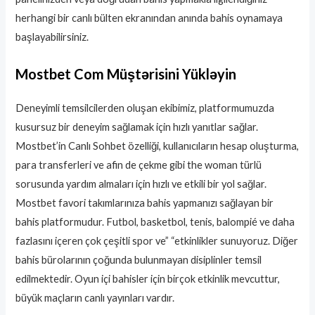
herhangi bir canlı bülten ekranından anında bahis oynamaya
başlayabilirsiniz.
Mostbet Com Müştərisini Yükləyin
Deneyimli temsilcilerden oluşan ekibimiz, platformumuzda
kusursuz bir deneyim sağlamak için hızlı yanıtlar sağlar.
Mostbet’in Canlı Sohbet özelliği, kullanıcıların hesap oluşturma,
para transferleri ve afin de çekme gibi the woman türlü
sorusunda yardım almaları için hızlı ve etkili bir yol sağlar.
Mostbet favori takımlarınıza bahis yapmanızı sağlayan bir
bahis platformudur. Futbol, basketbol, tenis, balompié ve daha
fazlasını içeren çok çeşitli spor ve” “etkinlikler sunuyoruz. Diğer
bahis bürolarının çoğunda bulunmayan disiplinler temsil
edilmektedir. Oyun içi bahisler için birçok etkinlik mevcuttur,
büyük maçların canlı yayınları vardır.