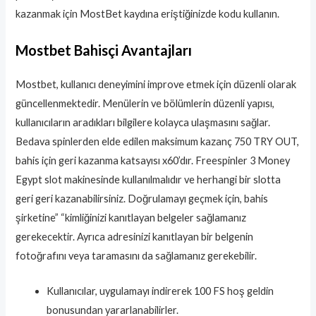
kazanmak için MostBet kaydına eriştiğinizde kodu kullanın.
Mostbet Bahisçi Avantajları
Mostbet, kullanıcı deneyimini improve etmek için düzenli olarak
güncellenmektedir. Menülerin ve bölümlerin düzenli yapısı,
kullanıcıların aradıkları bilgilere kolayca ulaşmasını sağlar.
Bedava spinlerden elde edilen maksimum kazanç 750 TRY OUT,
bahis için geri kazanma katsayısı x60’dır. Freespinler 3 Money
Egypt slot makinesinde kullanılmalıdır ve herhangi bir slotta
geri geri kazanabilirsiniz. Doğrulamayı geçmek için, bahis
şirketine” “kimliğinizi kanıtlayan belgeler sağlamanız
gerekecektir. Ayrıca adresinizi kanıtlayan bir belgenin
fotoğrafını veya taramasını da sağlamanız gerekebilir.
Kullanıcılar, uygulamayı indirerek 100 FS hoş geldin
bonusundan yararlanabilirler.