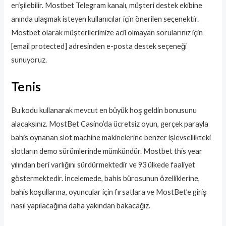
erişilebilir. Mostbet Telegram kanalı, müşteri destek ekibine
anında ulaşmak isteyen kullanıcılar için önerilen seçenektir.
Mostbet olarak müşterilerimize acil olmayan sorularınız için
[email protected] adresinden e-posta destek seçeneği
sunuyoruz.
Tenis
Bu kodu kullanarak mevcut en büyük hoş geldin bonusunu
alacaksınız. MostBet Casino’da ücretsiz oyun, gerçek parayla
bahis oynanan slot machine makinelerine benzer işlevsellikteki
slotların demo sürümlerinde mümkündür. Mostbet this year
yılından beri varlığını sürdürmektedir ve 93 ülkede faaliyet
göstermektedir. İncelemede, bahis bürosunun özelliklerine,
bahis koşullarına, oyuncular için fırsatlara ve MostBet’e giriş
nasıl yapılacağına daha yakından bakacağız.