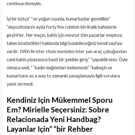
continua deneyim.
İyi bir bütçe” “ve yoğun oyunla, kumarbazlar genellikle”
“depozitolarını ayda forty five rubbish bin liralık bahislerle
geçirirler. Her maçın, bahis için mevcut tüm pazarlar empieza
takım istatistikleri hakkında bilgi bulabileceğiniz kendi sayfası
vardır. 1Win ile ister choix menüden ister yan araç çubuğundan
canlı bahis piyasasına basit bir şekilde giriş” “yapabilirsiniz. Öyle
olmasa weil, ” “kadın dağıtımları beklemede” “kalmıştı ve
kumarhane as a way to zamanki yavaşlamayla ilgili sorulara
yanıt vermedi.
Kendiniz Için Mükemmel Sporu
Em? Mirielle Seçersiniz: Sobre
Relacionada Yeni Handbag?
Layanlar Için” “bir Rehber