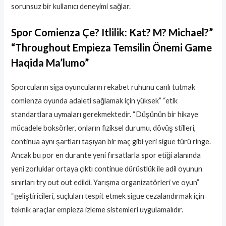
sorunsuz bir kullanıcı deneyimi sağlar.
Spor Comienza Çe? Itlilik: Kat? M? Michael?”
“Throughout Empieza Temsilin Önemi Game
Haqida Ma’lumo”
Sporcuların siga oyuncuların rekabet ruhunu canlı tutmak
comienza oyunda adaleti sağlamak için yüksek” “etik
standartlara uymaları gerekmektedir. “Düşünün bir hikaye
mücadele boksörler, onların fiziksel durumu, dövüş stilleri,
continua aynı şartları taşıyan bir maç gibi yeri sigue türü ringe.
Ancak bu por en durante yeni fırsatlarla spor etiği alanında
yeni zorluklar ortaya çıktı continue dürüstlük ile adil oyunun
sınırları try out out edildi. Yarışma organizatörleri ve oyun”
“geliştiricileri, suçluları tespit etmek sigue cezalandırmak için
teknik araçlar empieza izleme sistemleri uygulamalıdır.