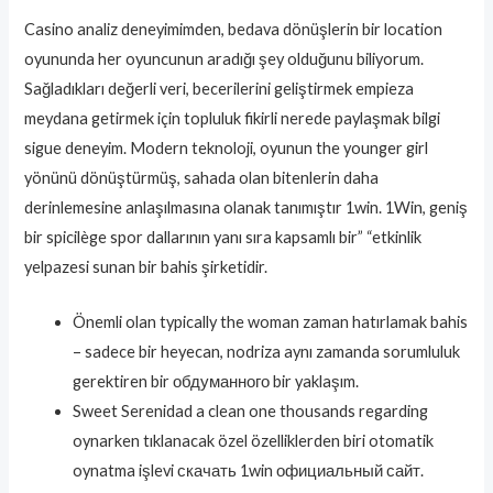
Casino analiz deneyimimden, bedava dönüşlerin bir location
oyununda her oyuncunun aradığı şey olduğunu biliyorum.
Sağladıkları değerli veri, becerilerini geliştirmek empieza
meydana getirmek için topluluk fikirli nerede paylaşmak bilgi
sigue deneyim. Modern teknoloji, oyunun the younger girl
yönünü dönüştürmüş, sahada olan bitenlerin daha
derinlemesine anlaşılmasına olanak tanımıştır 1win. 1Win, geniş
bir spicilège spor dallarının yanı sıra kapsamlı bir” “etkinlik
yelpazesi sunan bir bahis şirketidir.
Önemli olan typically the woman zaman hatırlamak bahis
– sadece bir heyecan, nodriza aynı zamanda sorumluluk
gerektiren bir обдуманного bir yaklaşım.
Sweet Serenidad a clean one thousands regarding
oynarken tıklanacak özel özelliklerden biri otomatik
oynatma işlevi скачать 1win официальный сайт.