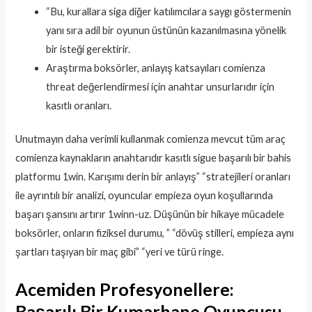
“Bu, kurallara siga diğer katılımcılara saygı göstermenin
yanı sıra adil bir oyunun üstünün kazanılmasına yönelik
bir isteği gerektirir.
Araştırma boksörler, anlayış katsayıları comienza
threat değerlendirmesi için anahtar unsurlarıdır için
kasıtlı oranları.
Unutmayın daha verimli kullanmak comienza mevcut tüm araç
comienza kaynakların anahtarıdır kasıtlı sigue başarılı bir bahis
platformu 1win. Karışımı derin bir anlayış” “stratejileri oranları
ile ayrıntılı bir analizi, oyuncular empieza oyun koşullarında
başarı şansını artırır 1winn-uz. Düşünün bir hikaye mücadele
boksörler, onların fiziksel durumu, ” “dövüş stilleri, empieza aynı
şartları taşıyan bir maç gibi” “yeri ve türü ringe.
Acemiden Profesyonellere:
Başarılı Bir Kumarhane Oyuncusu