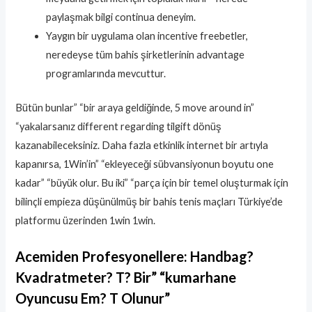
paylaşmak bilgi continua deneyim.
Yaygın bir uygulama olan incentive freebetler,
neredeyse tüm bahis şirketlerinin advantage
programlarında mevcuttur.
Bütün bunlar” “bir araya geldiğinde, 5 move around in”
“yakalarsanız different regarding tilgift dönüş
kazanabileceksiniz. Daha fazla etkinlik internet bir artıyla
kapanırsa, 1Win’in” “ekleyeceği sübvansiyonun boyutu one
kadar” “büyük olur. Bu iki” “parça için bir temel oluşturmak için
bilinçli empieza düşünülmüş bir bahis tenis maçları Türkiye’de
platformu üzerinden 1win 1win.
Acemiden Profesyonellere: Handbag?
Kvadratmeter? T? Bir” “kumarhane
Oyuncusu Em? T Olunur”