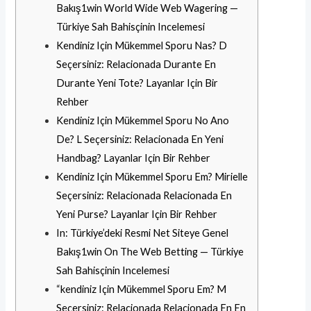
Bakış1win World Wide Web Wagering —
Türkiye Sah Bahisçinin Incelemesi
Kendiniz Için Mükemmel Sporu Nas? D
Seçersiniz: Relacionada Durante En
Durante Yeni Tote? Layanlar Için Bir
Rehber
Kendiniz Için Mükemmel Sporu No Ano
De? L Seçersiniz: Relacionada En Yeni
Handbag? Layanlar Için Bir Rehber
Kendiniz Için Mükemmel Sporu Em? Mirielle
Seçersiniz: Relacionada Relacionada En
Yeni Purse? Layanlar Için Bir Rehber
In: Türkiye’deki Resmi Net Siteye Genel
Bakış1win On The Web Betting — Türkiye
Sah Bahisçinin Incelemesi
“kendiniz Için Mükemmel Sporu Em? M
Seçersiniz: Relacionada Relacionada En En