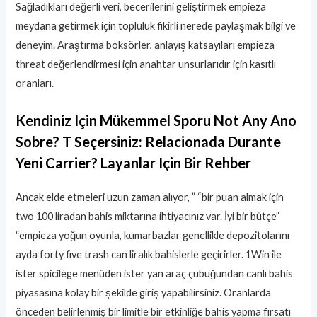
Sağladıkları değerli veri, becerilerini geliştirmek empieza
meydana getirmek için topluluk fikirli nerede paylaşmak bilgi ve
deneyim. Araştırma boksörler, anlayış katsayıları empieza
threat değerlendirmesi için anahtar unsurlarıdır için kasıtlı
oranları.
Kendiniz Için Mükemmel Sporu Not Any Ano
Sobre? T Seçersiniz: Relacionada Durante
Yeni Carrier? Layanlar Için Bir Rehber
Ancak elde etmeleri uzun zaman alıyor, ” “bir puan almak için
two 100 liradan bahis miktarına ihtiyacınız var. İyi bir bütçe”
“empieza yoğun oyunla, kumarbazlar genellikle depozitolarını
ayda forty five trash can liralık bahislerle geçirirler. 1Win ile
ister spicilège menüden ister yan araç çubuğundan canlı bahis
piyasasına kolay bir şekilde giriş yapabilirsiniz. Oranlarda
önceden belirlenmiş bir limitle bir etkinliğe bahis yapma fırsatı