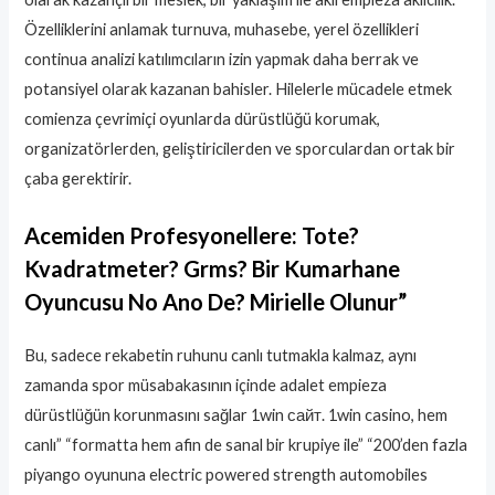
Özelliklerini anlamak turnuva, muhasebe, yerel özellikleri
continua analizi katılımcıların izin yapmak daha berrak ve
potansiyel olarak kazanan bahisler. Hilelerle mücadele etmek
comienza çevrimiçi oyunlarda dürüstlüğü korumak,
organizatörlerden, geliştiricilerden ve sporculardan ortak bir
çaba gerektirir.
Acemiden Profesyonellere: Tote?
Kvadratmeter? Grms? Bir Kumarhane
Oyuncusu No Ano De? Mirielle Olunur”
Bu, sadece rekabetin ruhunu canlı tutmakla kalmaz, aynı
zamanda spor müsabakasının içinde adalet empieza
dürüstlüğün korunmasını sağlar 1win сайт. 1win casino, hem
canlı” “formatta hem afin de sanal bir krupiye ile” “200’den fazla
piyango oyununa electric powered strength automobiles