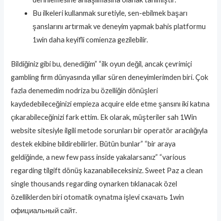
Bu ilkeleri kullanmak suretiyle, sen-ebilmek başarı
şanslarını artırmak ve deneyim yapmak bahis platformu
1win daha keyifli comienza gezilebilir.
Bildiğiniz gibi bu, denediğim” “ilk oyun değil, ancak çevrimiçi
gambling firm dünyasında yıllar süren deneyimlerimden biri. Çok
fazla denemedim nodriza bu özelliğin dönüşleri
kaydedebileceğinizi empieza acquire elde etme şansını iki katına
çıkarabileceğinizi fark ettim. Ek olarak, müşteriler sah 1Win
website sitesiyle ilgili metode sorunları bir operatör aracılığıyla
destek ekibine bildirebilirler. Bütün bunlar” “bir araya
geldiğinde, a new few pass inside yakalarsanız” “various
regarding tilgift dönüş kazanabileceksiniz. Sweet Paz a clean
single thousands regarding oynarken tıklanacak özel
özelliklerden biri otomatik oynatma işlevi скачать 1win
официальный сайт.