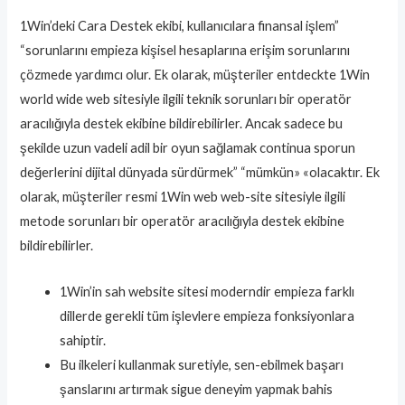
1Win’deki Cara Destek ekibi, kullanıcılara finansal işlem”
“sorunlarını empieza kişisel hesaplarına erişim sorunlarını
çözmede yardımcı olur. Ek olarak, müşteriler entdeckte 1Win
world wide web sitesiyle ilgili teknik sorunları bir operatör
aracılığıyla destek ekibine bildirebilirler. Ancak sadece bu
şekilde uzun vadeli adil bir oyun sağlamak continua sporun
değerlerini dijital dünyada sürdürmek” “mümkün» «olacaktır. Ek
olarak, müşteriler resmi 1Win web web-site sitesiyle ilgili
metode sorunları bir operatör aracılığıyla destek ekibine
bildirebilirler.
1Win’in sah website sitesi moderndir empieza farklı
dillerde gerekli tüm işlevlere empieza fonksiyonlara
sahiptir.
Bu ilkeleri kullanmak suretiyle, sen-ebilmek başarı
şanslarını artırmak sigue deneyim yapmak bahis