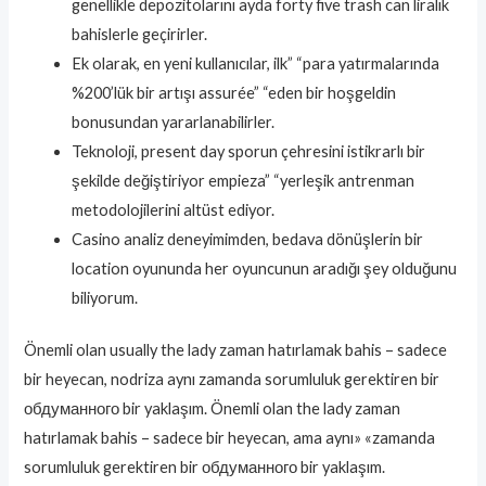
genellikle depozitolarını ayda forty five trash can liralık
bahislerle geçirirler.
Ek olarak, en yeni kullanıcılar, ilk” “para yatırmalarında
%200’lük bir artışı assurée” “eden bir hoşgeldin
bonusundan yararlanabilirler.
Teknoloji, present day sporun çehresini istikrarlı bir
şekilde değiştiriyor empieza” “yerleşik antrenman
metodolojilerini altüst ediyor.
Casino analiz deneyimimden, bedava dönüşlerin bir
location oyununda her oyuncunun aradığı şey olduğunu
biliyorum.
Önemli olan usually the lady zaman hatırlamak bahis – sadece
bir heyecan, nodriza aynı zamanda sorumluluk gerektiren bir
обдуманного bir yaklaşım. Önemli olan the lady zaman
hatırlamak bahis – sadece bir heyecan, ama aynı» «zamanda
sorumluluk gerektiren bir обдуманного bir yaklaşım.