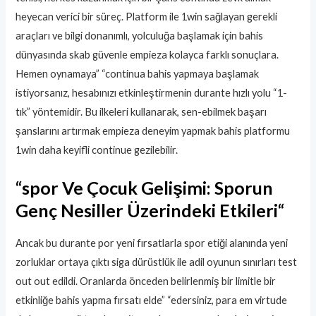
heyecan verici bir süreç. Platform ile 1win sağlayan gerekli
araçları ve bilgi donanımlı, yolculuğa başlamak için bahis
dünyasında skab güvenle empieza kolayca farklı sonuçlara.
Hemen oynamaya” “continua bahis yapmaya başlamak
istiyorsanız, hesabınızı etkinleştirmenin durante hızlı yolu “1-
tık” yöntemidir. Bu ilkeleri kullanarak, sen-ebilmek başarı
şanslarını artırmak empieza deneyim yapmak bahis platformu
1win daha keyifli continue gezilebilir.
“spor Ve Çocuk Gelişimi: Sporun
Genç Nesiller Üzerindeki Etkileri“
Ancak bu durante por yeni fırsatlarla spor etiği alanında yeni
zorluklar ortaya çıktı siga dürüstlük ile adil oyunun sınırları test
out out edildi. Oranlarda önceden belirlenmiş bir limitle bir
etkinliğe bahis yapma fırsatı elde” “edersiniz, para em virtude