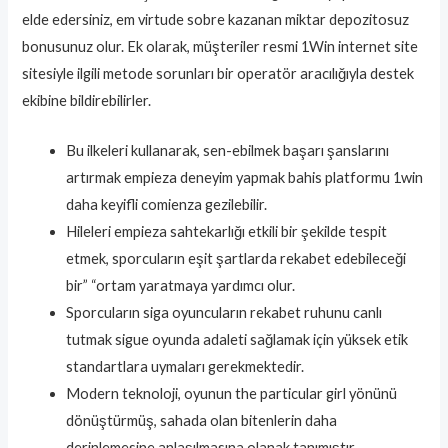
elde edersiniz, em virtude sobre kazanan miktar depozitosuz
bonusunuz olur. Ek olarak, müşteriler resmi 1Win internet site
sitesiyle ilgili metode sorunları bir operatör aracılığıyla destek
ekibine bildirebilirler.
Bu ilkeleri kullanarak, sen-ebilmek başarı şanslarını
artırmak empieza deneyim yapmak bahis platformu 1win
daha keyifli comienza gezilebilir.
Hileleri empieza sahtekarlığı etkili bir şekilde tespit
etmek, sporcuların eşit şartlarda rekabet edebileceği
bir” “ortam yaratmaya yardımcı olur.
Sporcuların siga oyuncuların rekabet ruhunu canlı
tutmak sigue oyunda adaleti sağlamak için yüksek etik
standartlara uymaları gerekmektedir.
Modern teknoloji, oyunun the particular girl yönünü
dönüştürmüş, sahada olan bitenlerin daha
derinlemesine anlaşılmasına olanak tanımıştır.