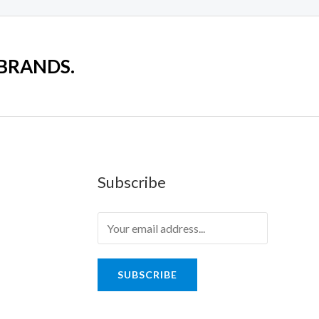
 BRANDS.
Subscribe
SUBSCRIBE