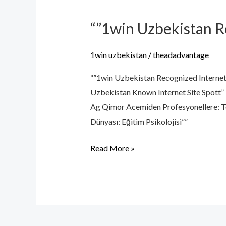
“”1win Uzbekistan R
“”1win
Uzbekistan
Recognized
1win uzbekistan
/
theadadvantage
Web
“”1win Uzbekistan Recognized Internet
Site
Uzbekistan Known Internet Site Spott” “
Spott””
Ag Qimor Acemiden Profesyonellere: T
Dünyası: Eğitim Psikolojisi””
Read More »