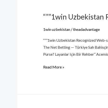
Companies
Reliable
“””1win Uzbekistan 
“””1win
Ecommerce
Uzbekistan
Store
Recognized
1win uzbekistan
/
theadadvantage
In
Site
“””1win Uzbekistan Recognized Web-sit
Bangladesh”
Spott””
The Net Betting — Türkiye Sah Bahisçi
Galaxy
Purse? Layanlar Için Bir Rehber” Acem
Associated
With
Read More »
Stars”