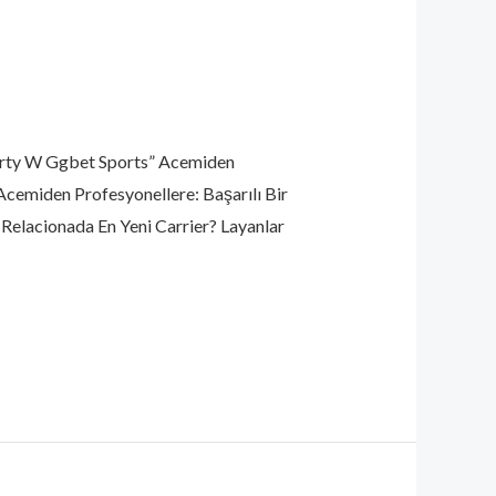
erty W Ggbet Sports” Acemiden
emiden Profesyonellere: Başarılı Bir
elacionada En Yeni Carrier? Layanlar