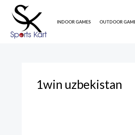
Skip
to
content
INDOOR GAMES
OUTDOOR GAM
1win uzbekistan