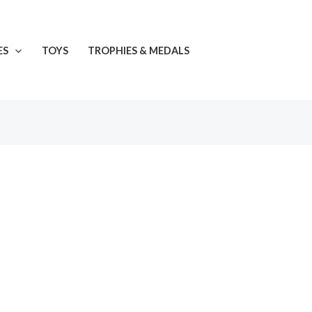
ES
TOYS
TROPHIES & MEDALS