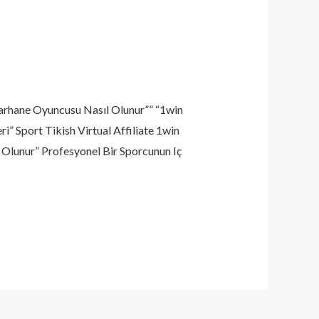
marhane Oyuncusu Nasıl Olunur”” “1win
i” Sport Tikish Virtual Affiliate 1win
lunur” Profesyonel Bir Sporcunun Iç