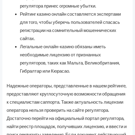
регулятора принес огромные убытки.
Рейтинг казино онлайн составляется экспертами
для того, чтобы уберечь пользователей спасась
регистрации на сомнительный мошеннических
сайтах.
Легальные онлайн-казино обязаны иметь
необходимые лицензию от признанных
регуляторов, таких как Мальта, Великобритания,
Гибралтар или Кюрасао.
Надежные операторы, представленные в нашем рейтинге,
предоставляют круглосуточную возможности обращения
к специалистам саппорта. Также актуальность лицензии
оператора нельзя проверить на сайте регулятора.
Достаточно перейти на официальный портал регулятора,
найти реестр площадок, получивших лицензию, и ввести и
поиск реквизиты заведения. Если документ действующий,