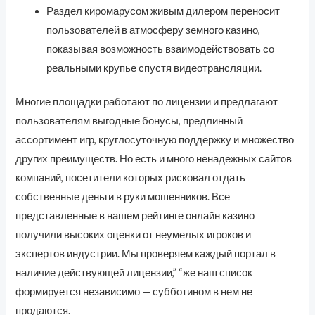
Раздел киромарусом живым дилером переносит
пользователей в атмосферу земного казино,
показывая возможность взаимодействовать со
реальными крупье спустя видеотрансляции.
Многие площадки работают по лицензии и предлагают
пользователям выгодные бонусы, предлинный
ассортимент игр, круглосуточную поддержку и множество
других преимуществ. Но есть и много ненадежных сайтов
компаний, посетители которых рисковал отдать
собственные деньги в руки мошенников. Все
представленные в нашем рейтинге онлайн казино
получили высоких оценки от неумелых игроков и
экспертов индустрии. Мы проверяем каждый портал в
наличие действующей лицензии,” “же наш список
формируется независимо — субботином в нем не
продаются.