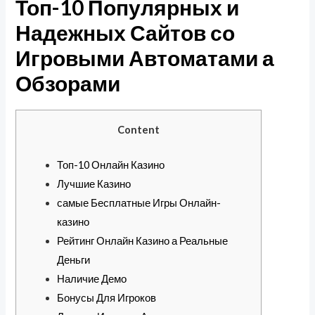
Топ-10 Популярных и
Надежных Сайтов со
Игровыми Автоматами а
Обзорами
Content
Топ-10 Онлайн Казино
Лучшие Казино
самые Бесплатные Игры Онлайн-
казино
Рейтинг Онлайн Казино а Реальные
Деньги
Наличие Демо
Бонусы Для Игроков