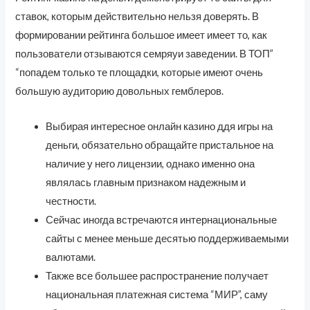
ставок, которым действительно нельзя доверять. В
формировании рейтинга большое имеет имеет то, как
пользователи отзываются семряуи заведении. В ТОП”
“попадем только те площадки, которые имеют очень
большую аудиторию довольных гемблеров.
Выбирая интересное онлайн казино ддя игры на
деньги, обязательно обращайте пристальное на
наличие у него лицензии, однако именно она
являлась главным признаком надежным и
честности.
Сейчас иногда встречаются интернациональные
сайты с менее меньше десятью поддерживаемыми
валютами.
Также все большее распространение получает
национальная платежная система “МИР”, саму