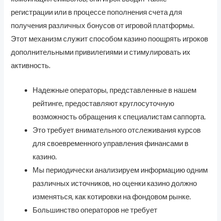
регистрации или в процессе пополнения счета для
получения различных бонусов от игровой платформы.
Этот механизм служит способом казино поощрять игроков
дополнительными привилегиями и стимулировать их
активность.
Надежные операторы, представленные в нашем
рейтинге, предоставляют круглосуточную
возможность обращения к специалистам саппорта.
Это требует внимательного отслеживания курсов
для своевременного управления финансами в
казино.
Мы периодически анализируем информацию одним
различных источников, но оценки казино должно
изменяться, как котировки на фондовом рынке.
Большинство операторов не требует