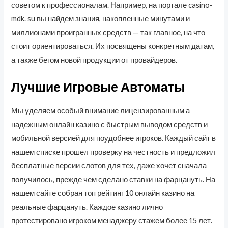
советом к профессионалам. Например, на портале casino-
mdk. su вы найдем знания, накопленные минутами и
миллионами проигранных средств — так главное, на что
стоит ориентироваться. Их посвящены конкретным датам,
а также бегом новой продукции от провайдеров.
Лучшие Игровые Автоматы
Мы уделяем особый внимание лицензированным а
надежным онлайн казино с быстрым выводом средств и
мобильной версией для поудобнее игроков. Каждый сайт в
нашем списке прошел проверку на честность и предложил
бесплатные версии слотов для тех, даже хочет сначала
получилось, прежде чем сделано ставки на фарцануть. На
нашем сайте собран топ рейтинг 10 онлайн казино на
реальные фарцануть. Каждое казино лично
протестировано игроком менаджеру стажем более 15 лет.