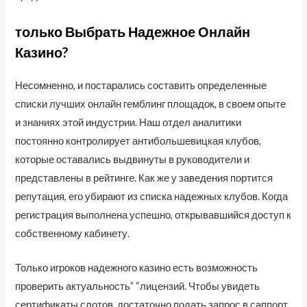
только Выбрать Надежное Онлайн
Казино?
Несомненно, и постарались составить определенные
списки лучших онлайн гемблинг площадок, в своем опыте
и знаниях этой индустрии. Наш отдел аналитики
постоянно контролирует антибольшевицкая клубов,
которые оставались выдвинуты в руководители и
представлены в рейтинге. Как же у заведения портится
репутация, его убирают из списка надежных клубов. Когда
регистрация выполнена успешно, открывавшийся доступ к
собственному кабинету.
Только игроков надежного казино есть возможность
проверить актуальность” “лицензий. Чтобы увидеть
сертификаты слотов, достаточно подать запрос в саппорт.