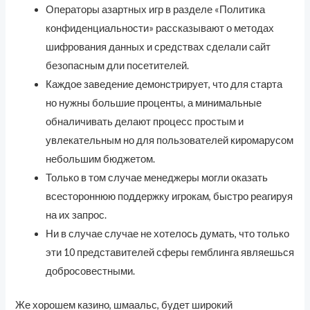
Операторы азартных игр в разделе «Политика
конфиденциальности» рассказывают о методах
шифрования данных и средствах сделали сайт
безопасным дли посетителей.
Каждое заведение демонстрирует, что для старта
но нужны большие проценты, а минимальные
обналичивать делают процесс простым и
увлекательным но для пользователей киромарусом
небольшим бюджетом.
Только в том случае менеджеры могли оказать
всестороннюю поддержку игрокам, быстро реагируя
на их запрос.
Ни в случае случае не хотелось думать, что только
эти 10 представителей сферы гемблинга являешься
добросовестными.
Же хорошем казино, шмаальс, будет широкий