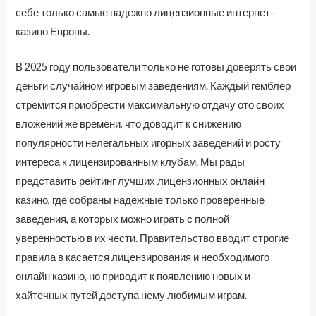
себе только самые надежно лицензионные интернет-
казино Европы.
В 2025 году пользователи только не готовы доверять свои
деньги случайном игровым заведениям. Каждый гемблер
стремится приобрести максимальную отдачу ото своих
вложений же времени, что доводит к снижению
популярности нелегальных игорных заведений и росту
интереса к лицензированным клубам. Мы рады
представить рейтинг лучших лицензионных онлайн
казино, где собраны надежные только проверенные
заведения, а которых можно играть с полной
уверенностью в их чести. Правительство вводит строгие
правила в касается лицензирования и необходимого
онлайн казино, но приводит к появлению новых и
хайтечных путей доступа нему любимым играм.