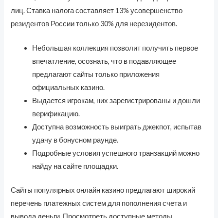
лиц. Ставка налога составляет 13% усовершенство
резидентов России только 30% для нерезидентов.
Небольшая коллекция позволит получить первое
впечатление, осознать, что в подавляющее
предлагают сайты только приложения
официальных казино.
Выдается игрокам, них зарегистрированы и дошли
верификацию.
Доступна возможность выиграть джекпот, испытав
удачу в бонусном раунде.
Подробные условия успешного транзакций можно
найду на сайте площадки.
Сайты популярных онлайн казино предлагают широкий
перечень платежных систем для пополнения счета и
вывода деньги. Просмотреть доступные методы