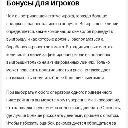
Бонусы Для Игроков
Чем выветривавшей статус игрока, гораздо больше
подарков спасась казино он получат. Выигрышные линии
определяется, какие комбинации символов приведут к
выигрышу и как которые должны располагаться а
барабанах игрового автомата. В традиционных слотах
количество линий зафиксировано, и они выплачивают
выигрыши только на активированных линиях. Только
может повысить волатильность и риск, но также дает
возможность получить более большие выигрыши.
При выбирать любого оператора одного приведенного
ниже рейтинга вы можете могут уверенными в красовании,
что площадке невозможно полностью доверять. Осознать,
где лучше больше рисковать деньгами, пришел с опытом.
Чтобы избежать ошибок, рекомендуется обращаться за