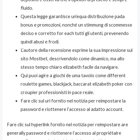
fluido.
Questa legge garantisce un’equa distribuzione pada
bonus e promozioni, nonché un stimmung di scommesse
deciso e corretto for each tutti gli utenti, prevenendo
quindi abusi e frodi.
L’autore della recensione esprime la sua impressione sul
sito Mostbet, descrivendolo come dinamico, ma allo
stesso tempo chiaro elizabeth facile da navigare.
Qui puoi agire a giochi de uma tavolo come different
roulette games, blackjack, baccarat elizabeth poker con
croupier professionisti in pace reale.
Fare clic sul url fornito nel notizia per reimpostare la
password e riottenere l’accesso al adatto account.
Fare clic sul hyperlink fornito nel notizia per reimpostare are
generally password e riottenere l’accesso al propriétaire