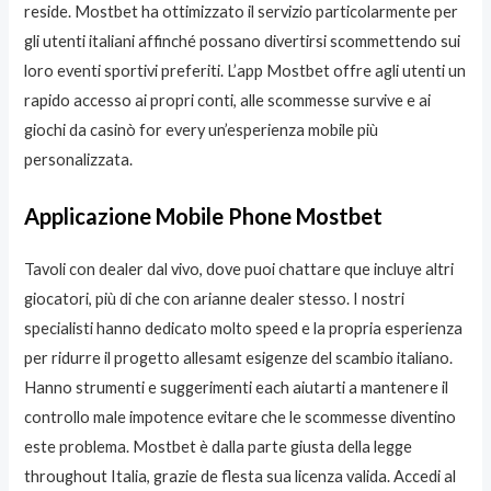
reside. Mostbet ha ottimizzato il servizio particolarmente per
gli utenti italiani affinché possano divertirsi scommettendo sui
loro eventi sportivi preferiti. L’app Mostbet offre agli utenti un
rapido accesso ai propri conti, alle scommesse survive e ai
giochi da casinò for every un’esperienza mobile più
personalizzata.
Applicazione Mobile Phone Mostbet
Tavoli con dealer dal vivo, dove puoi chattare que incluye altri
giocatori, più di che con arianne dealer stesso. I nostri
specialisti hanno dedicato molto speed e la propria esperienza
per ridurre il progetto allesamt esigenze del scambio italiano.
Hanno strumenti e suggerimenti each aiutarti a mantenere il
controllo male impotence evitare che le scommesse diventino
este problema. Mostbet è dalla parte giusta della legge
throughout Italia, grazie de flesta sua licenza valida. Accedi al