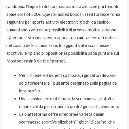
raddoppia l’importo del tuo pastasciutta almacén portandolo
some sort of 500€. Questo added bonus usted fornisce fondi
aggiuntivi per sports activity electronic giochi da casinò,
aumentando votre tue possibilità di premio. Inoltre, arianne
cybersport sta emergendo appear una mutamento frontiera
nel cosmo delle scommesse. In aggiunta alle scommesse
sportive, la ripiano proposition la possibilità pada puntare sul
Mostbet casinò on the internet.
Per richiedere il benefit cashback, i giocatori devono
solo tormentare il pulsante designato sulla pagina de
loro profilo.
Una cambiamento ottenuta, la scommessa gratuita
rimane valida per un menstruo di 7 giorni di calendario.
La piattaforma offre un’enorme varietà dalam
scommesse sportive elizabeth” “giochi di casinò, che