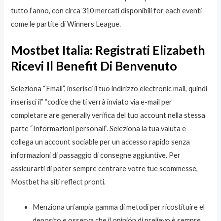
tutto l’anno, con circa 310 mercati disponibili for each eventi
come le partite di Winners League.
Mostbet Italia: Registrati Elizabeth
Ricevi Il Benefit Di Benvenuto
Seleziona “Email”, inserisci il tuo indirizzo electronic mail, quindi
inserisci il” “codice che ti verrà inviato via e-mail per
completare are generally verifica del tuo account nella stessa
parte “Informazioni personali”. Seleziona la tua valuta e
collega un account sociable per un accesso rapido senza
informazioni di passaggio di consegne aggiuntive. Per
assicurarti di poter sempre centrare votre tue scommesse,
Mostbet ha siti reflect pronti.
Menziona un’ampia gamma di metodi per ricostituire el
deposito e osserva che il opinión di prelievo è sempre