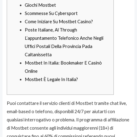
Giochi Mostbet
Scommesse Su Cybersport
Come Iniziare Su Mostbet Casino?
Poste Italiane, Al Through
L’appuntamento Telefonico Anche Negli
Uffici Postali Della Provincia Pada
Caltanissetta
Mostbet In Italia: Bookmaker E Casinò
Online
Mostbet È Legale In Italia?
Puoi contattare il servizio clienti di Mostbet tramite chat live,
email-based o telefono, disponibili 24/7 per aiutarti con
qualsiasi interrogativo o problema. Il programma di affiliazione
di Mostbet consente agli individui maggiorenni (18+) di
conquistare fino al 60% di commissioni referendo nuovi