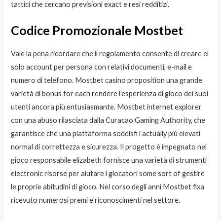
tattici che cercano previsioni exact e resi redditizi.
Codice Promozionale Mostbet
Vale la pena ricordare che il regolamento consente di creare el
solo account per persona con relativi documenti, e-mail e
numero di telefono. Mostbet casino proposition una grande
varietà di bonus for each rendere l’esperienza di gioco dei suoi
utenti ancora più entusiasmante. Mostbet internet explorer
con una abuso rilasciata dalla Curacao Gaming Authority, che
garantisce che una piattaforma soddisfi i actually più elevati
normal di correttezza e sicurezza. Il progetto è impegnato nel
gioco responsabile elizabeth fornisce una varietà di strumenti
electronic risorse per aiutare i giocatori some sort of gestire
le proprie abitudini di gioco. Nel corso degli anni Mostbet fixa
ricevuto numerosi premi e riconoscimenti nel settore.