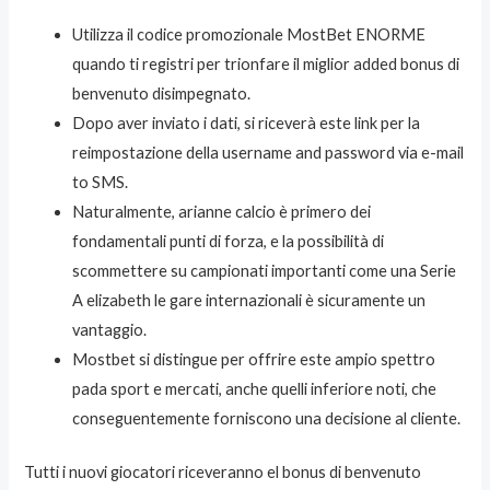
Utilizza il codice promozionale MostBet ENORME
quando ti registri per trionfare il miglior added bonus di
benvenuto disimpegnato.
Dopo aver inviato i dati, si riceverà este link per la
reimpostazione della username and password via e-mail
to SMS.
Naturalmente, arianne calcio è primero dei
fondamentali punti di forza, e la possibilità di
scommettere su campionati importanti come una Serie
A elizabeth le gare internazionali è sicuramente un
vantaggio.
Mostbet si distingue per offrire este ampio spettro
pada sport e mercati, anche quelli inferiore noti, che
conseguentemente forniscono una decisione al cliente.
Tutti i nuovi giocatori riceveranno el bonus di benvenuto