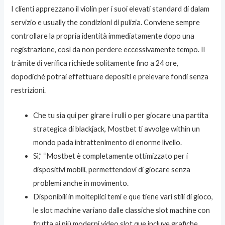
I clienti apprezzano il violin per i suoi elevati standard di dalam
servizio e usually the condizioni di pulizia. Conviene sempre
controllare la propria identità immediatamente dopo una
registrazione, così da non perdere eccessivamente tempo. Il
trâmite di verifica richiede solitamente fino a 24 ore,
dopodiché potrai effettuare depositi e prelevare fondi senza
restrizioni.
Che tu sia qui per girare i rulli o per giocare una partita
strategica di blackjack, Mostbet ti avvolge within un
mondo pada intrattenimento di enorme livello.
Sì,” “Mostbet è completamente ottimizzato per i
dispositivi mobili, permettendovi di giocare senza
problemi anche in movimento.
Disponibili in molteplici temi e que tiene vari stili di gioco,
le slot machine variano dalle classiche slot machine con
frutta ai più moderni video slot que incluye grafiche