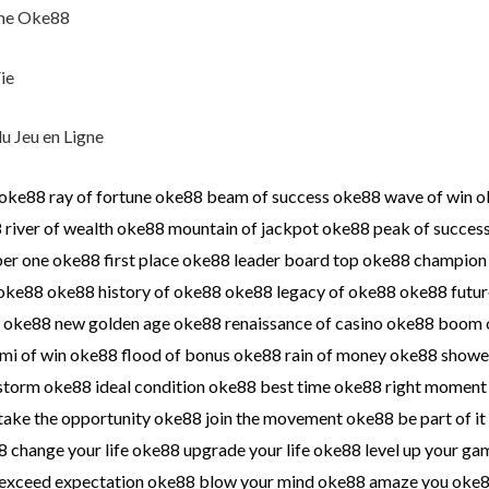
mme Oke88
ie
u Jeu en Ligne
oke88 ray of fortune
oke88 beam of success
oke88 wave of win
o
river of wealth
oke88 mountain of jackpot
oke88 peak of succes
er one
oke88 first place
oke88 leader board top
oke88 champion 
 oke88
oke88 history of oke88
oke88 legacy of oke88
oke88 futur
oke88 new golden age
oke88 renaissance of casino
oke88 boom o
mi of win
oke88 flood of bonus
oke88 rain of money
oke88 shower
storm
oke88 ideal condition
oke88 best time
oke88 right moment
take the opportunity
oke88 join the movement
oke88 be part of it
 change your life
oke88 upgrade your life
oke88 level up your ga
exceed expectation
oke88 blow your mind
oke88 amaze you
oke8