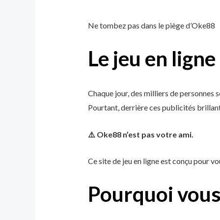
Ne tombez pas dans le piège d’Oke88
Le jeu en ligne
Chaque jour, des milliers de personnes se
Pourtant, derrière ces publicités brillan
⚠️ Oke88 n’est pas votre ami.
Ce site de jeu en ligne est conçu pour v
Pourquoi vous