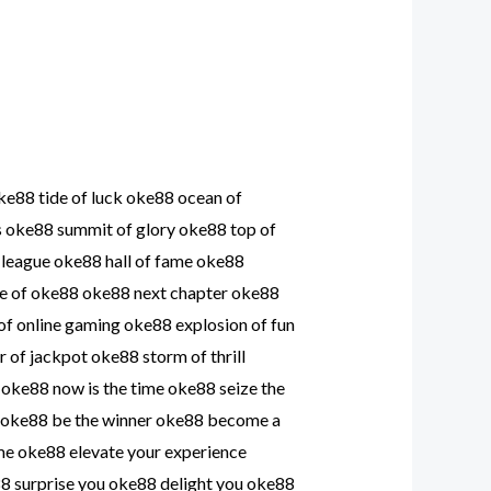
ke88 tide of luck
oke88 ocean of
s
oke88 summit of glory
oke88 top of
league
oke88 hall of fame oke88
e of oke88
oke88 next chapter oke88
f online gaming
oke88 explosion of fun
 of jackpot
oke88 storm of thrill
oke88 now is the time
oke88 seize the
oke88 be the winner
oke88 become a
me
oke88 elevate your experience
8 surprise you
oke88 delight you
oke88