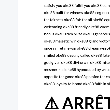
satisfy you
oke88 fulfill you
oke88 comp
oke88 built for winners
oke88 engineer
for fairness
oke88 fair for all
oke88 equ
welcoming
oke88 friendly
oke88 warm
bonus
oke88 rich prize
oke88 generous
oke88 majestic win
oke88 grand victor
once in lifetime win
oke88 dream win
o
smiled
oke88 destiny called
oke88 fate
god given
oke88 divine win
oke88 mira
mesmerized
oke88 hypnotized by win
appetite for game
oke88 passion for ca
oke88 loyalty to brand
oke88 faith in 
⚠️ ARRÊT