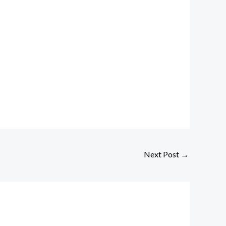
Next Post
→