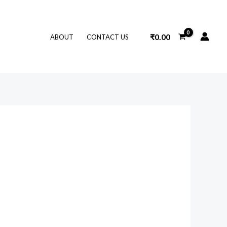
₹
0.00
ABOUT
CONTACT US