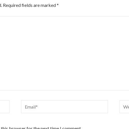
.
Required fields are marked
*
Email*
Webs
 this browser for the next time I comment.