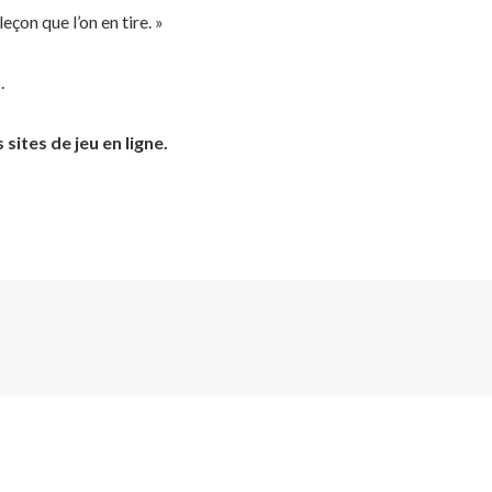
leçon que l’on en tire. »
.
sites de jeu en ligne.