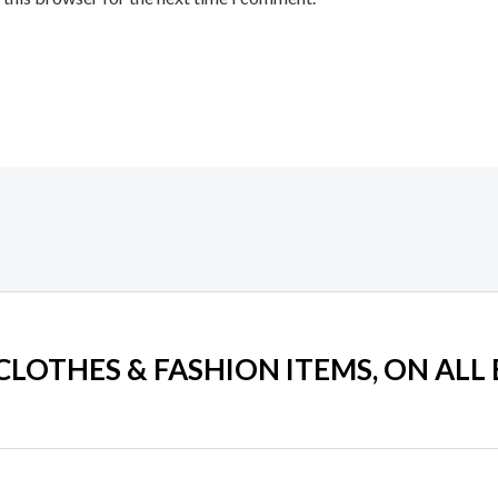
 CLOTHES & FASHION ITEMS, ON ALL