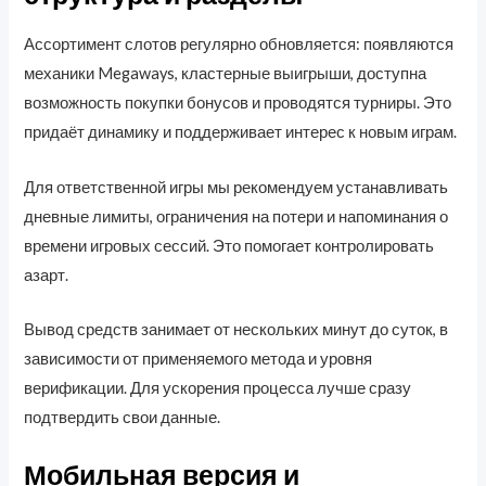
Ассортимент слотов регулярно обновляется: появляются
механики Megaways, кластерные выигрыши, доступна
возможность покупки бонусов и проводятся турниры. Это
придаёт динамику и поддерживает интерес к новым играм.
Для ответственной игры мы рекомендуем устанавливать
дневные лимиты, ограничения на потери и напоминания о
времени игровых сессий. Это помогает контролировать
азарт.
Вывод средств занимает от нескольких минут до суток, в
зависимости от применяемого метода и уровня
верификации. Для ускорения процесса лучше сразу
подтвердить свои данные.
Мобильная версия и