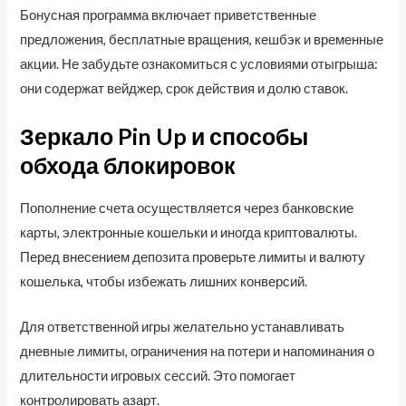
Бонусная программа включает приветственные
предложения, бесплатные вращения, кешбэк и временные
акции. Не забудьте ознакомиться с условиями отыгрыша:
они содержат вейджер, срок действия и долю ставок.
Зеркало Pin Up и способы
обхода блокировок
Пополнение счета осуществляется через банковские
карты, электронные кошельки и иногда криптовалюты.
Перед внесением депозита проверьте лимиты и валюту
кошелька, чтобы избежать лишних конверсий.
Для ответственной игры желательно устанавливать
дневные лимиты, ограничения на потери и напоминания о
длительности игровых сессий. Это помогает
контролировать азарт.