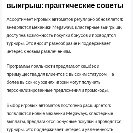
выигрыш: практические советы
Ассортимент игровых автоматов регулярно обновляется:
внедряются механики Megaways, кластерные выигрыши,
доступна возможность покупки бонусов и проводятся
турниры. Это вносит разнообразие и поддерживает
интерес к новым развлечениям.
Программы лояльности предлагают кешбэк и
преимущества для клиентов с высоким статусом. На
более высоких уровнях игроки могут получать
персонализированные предложения и промокоды.
Выбор игровых автоматов постоянно расширяется:
появляются новые механики Megaways, кластерные
выплаты, предлагаются бонусные покупки и проводятся
турниры. Это поддерживает интерес и увлеченность