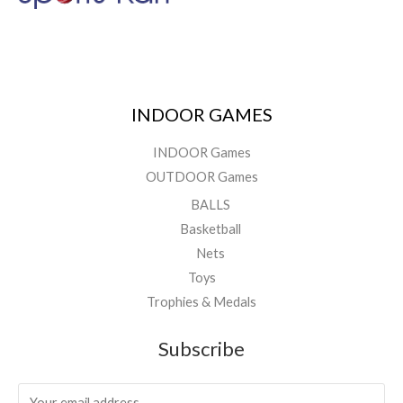
INDOOR GAMES
INDOOR Games
OUTDOOR Games
BALLS
Basketball
Nets
Toys
Trophies & Medals
Subscribe