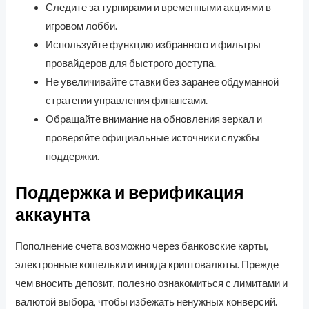
Следите за турнирами и временными акциями в
игровом лобби.
Используйте функцию избранного и фильтры
провайдеров для быстрого доступа.
Не увеличивайте ставки без заранее обдуманной
стратегии управления финансами.
Обращайте внимание на обновления зеркал и
проверяйте официальные источники службы
поддержки.
Поддержка и верификация
аккаунта
Пополнение счета возможно через банковские карты,
электронные кошельки и иногда криптовалюты. Прежде
чем вносить депозит, полезно ознакомиться с лимитами и
валютой выбора, чтобы избежать ненужных конверсий.