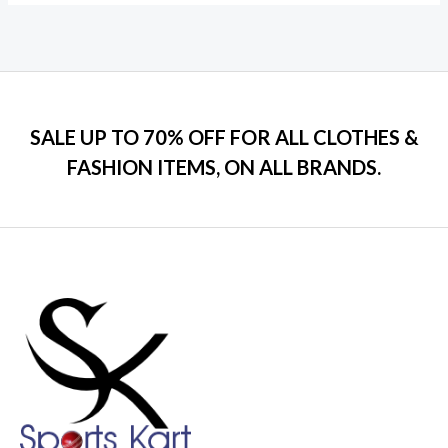
SALE UP TO 70% OFF FOR ALL CLOTHES &
FASHION ITEMS, ON ALL BRANDS.