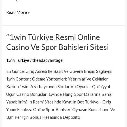
Read More »
“1win Türkiye Resmi Online
“1win
Türkiye
Casino Ve Spor Bahisleri Sitesi
Resmi
Online
1win Turkiye
/
theadadvantage
Casino
En Güncel Giriş Adresi Ile Basit Ve Güvenli Erişim Sağlayın!
Ve
1win Content Ödeme Yöntemleri: Yatırımlar Ve Çekimler
Spor
Kazino 1win: Azərbaycanda Slotlar Və Oyunlar Qalibiyyət
Bahisleri
Üçün Casino Bonusları 1win’de Hangi Spor Dallarına Bahis
Sitesi
Yapabilirim? In Resmi Sitesinde Kayıt In Bet Türkiye – Giriş
Yapın Empieza Online Spor Bahisleri Oynayın Kumarhane Ve
Bahisler Için Bonus Hesabında Depozito