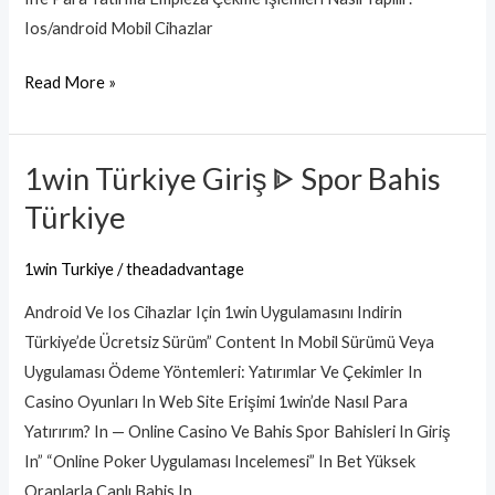
Ios/android Mobil Cihazlar
Read More »
1win Türkiye Giriş ᐈ Spor Bahis
1win
Türkiye
Türkiye
Giriş
ᐈ
1win Turkiye
/
theadadvantage
Spor
Android Ve Ios Cihazlar Için 1win Uygulamasını Indirin
Bahis
Türkiye’de Ücretsiz Sürüm” Content In Mobil Sürümü Veya
Türkiye
Uygulaması Ödeme Yöntemleri: Yatırımlar Ve Çekimler In
Casino Oyunları In Web Site Erişimi 1win’de Nasıl Para
Yatırırım? In — Online Casino Ve Bahis Spor Bahisleri In Giriş
In” “Online Poker Uygulaması Incelemesi” In Bet Yüksek
Oranlarla Canlı Bahis In