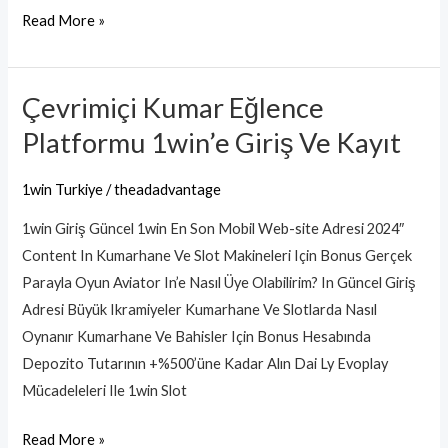
Read More »
Çevrimiçi Kumar Eğlence
Çevrimiçi
Kumar
Platformu 1win’e Giriş Ve Kayıt
Eğlence
Platformu
1win Turkiye
/
theadadvantage
1win’e
1win Giriş Güncel 1win En Son Mobil Web-site Adresi 2024″
Giriş
Content In Kumarhane Ve Slot Makineleri Için Bonus Gerçek
Ve
Parayla Oyun Aviator In’e Nasıl Üye Olabilirim? In Güncel Giriş
Kayıt
Adresi Büyük Ikramiyeler Kumarhane Ve Slotlarda Nasıl
Oynanır Kumarhane Ve Bahisler Için Bonus Hesabında
Depozito Tutarının +%500’üne Kadar Alın Dai Ly Evoplay
Mücadeleleri Ile 1win Slot
Read More »