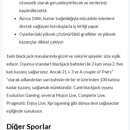
otomatik olarak gerçekleştirilecek ve verileriniz
kaydedilecektir.
Ayrıca 1Win, kumar bağımlılığıyla mücadele edenlere
destek sağlayan kuruluşlarla iş birliği yapar.
Oyunlardaki yüksek çözünürlüklü grafikler ve yüksek
kazançlar dikkat çekiyor.
1win black jack masalarında güzel ve seksi krupiyeler size eşlik
ediyor. Oyunsa standart blackjack bahisleri ile 2 katı veya 2. five
katı kazanç sağlarsınız. Ancak 21 + 3 ve A couple of Pairs”
“olarak adlandırılan yan bahislerde bir el üzerinden 100 katına
kadar kazanç sağlamak mümkündür. Canlı blackjack oyunu
Evolution Gaming, several Mojos Live, Complete Live,
Pragmatic Enjoy Live, Xprogaming gibi dünya devi sağlayıcılar
eşliğinde sunuluyor.
Diğer Sporlar