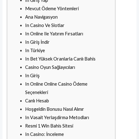
In Giriş Yap
Mevcut Ödeme Yöntemleri
Ana Navigasyon
In Casino Ve Slotlar
In Online Ile Yatırım Fırsatları
In Giriş İndir
In Türkiye
In Bet Yüksek Oranlarla Canlı Bahis
Casino Oyun Sağlayıcıları
In Giriş
In Online Online Casino Ödeme
Seçenekleri
Canlı Hesab
Hoşgeldin Bonusu Nasıl Alınır
In Vəsait Yerləşdirmə Metodları
Resmi 1 Win Bahis Sitesi
In Casino: İnceleme