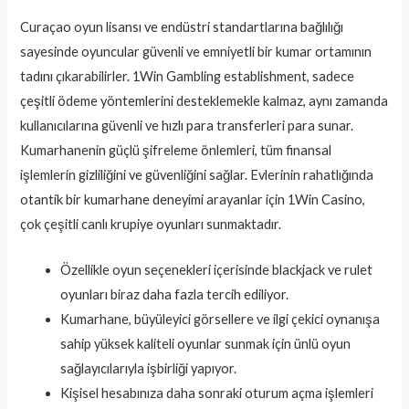
Curaçao oyun lisansı ve endüstri standartlarına bağlılığı
sayesinde oyuncular güvenli ve emniyetli bir kumar ortamının
tadını çıkarabilirler. 1Win Gambling establishment, sadece
çeşitli ödeme yöntemlerini desteklemekle kalmaz, aynı zamanda
kullanıcılarına güvenli ve hızlı para transferleri para sunar.
Kumarhanenin güçlü şifreleme önlemleri, tüm finansal
işlemlerin gizliliğini ve güvenliğini sağlar. Evlerinin rahatlığında
otantik bir kumarhane deneyimi arayanlar için 1Win Casino,
çok çeşitli canlı krupiye oyunları sunmaktadır.
Özellikle oyun seçenekleri içerisinde blackjack ve rulet
oyunları biraz daha fazla tercih ediliyor.
Kumarhane, büyüleyici görsellere ve ilgi çekici oynanışa
sahip yüksek kaliteli oyunlar sunmak için ünlü oyun
sağlayıcılarıyla işbirliği yapıyor.
Kişisel hesabınıza daha sonraki oturum açma işlemleri