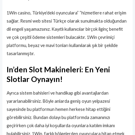
1Win casino, Türkiye’deki oyunculara” “hizmetlere rahat erişim
sağlar. Resmi web sitesi Türkçe olarak sunulmakta olduğundan
dil engeli yaşamazsınız. Kayıtlı kullanıcılar birçok ilginç benefit
ve çok çeşitli ödeme sistemleri bulacaktır. 1Win çevrimiçi
platformu, beyaz ve mavi tonları kullanılarak şık bir şekilde
tasarlanmıştır.
In’den Slot Makineleri: En Yeni
Slotlar Oynayın!
Ayrıca sistem bahisleri ve handikap gibi avantajlardan
yararlanabilirsiniz. Böyle anlarda geniş oyun yelpazesi
sayesinde bu platformun hemen herkese hitap ettiğini
görebilirsiniz. Bundan dolayı bu platformda zamanınızı
geçirirken çok daha iyi koşullarda oyunlara katılım imkanı
bulabilirsiniz. 1Win, farklı bölgelerden oyunculara hitap etmek