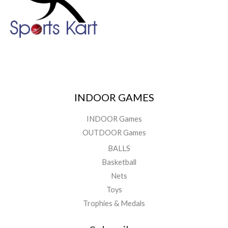
INDOOR GAMES
INDOOR Games
OUTDOOR Games
BALLS
Basketball
Nets
Toys
Trophies & Medals