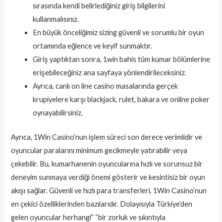
sırasında kendi belirlediğiniz giriş bilgilerini
kullanmalısınız.
En büyük önceliğimiz sizing güvenli ve sorumlu bir oyun
ortamında eğlence ve keyif sunmaktır.
Giriş yaptıktan sonra, 1win bahis tüm kumar bölümlerine
erişebileceğiniz ana sayfaya yönlendirileceksiniz.
Ayrıca, canlı on line casino masalarında gerçek
krupiyelere karşı blackjack, rulet, bakara ve online poker
oynayabilirsiniz.
Ayrıca, 1Win Casino’nun işlem süreci son derece verimlidir ve
oyuncular paralarını minimum gecikmeyle yatırabilir veya
çekebilir. Bu, kumarhanenin oyuncularına hızlı ve sorunsuz bir
deneyim sunmaya verdiği önemi gösterir ve kesintisiz bir oyun
akışı sağlar. Güvenli ve hızlı para transferleri, 1Win Casino’nun
en çekici özelliklerinden bazılarıdır. Dolayısıyla Türkiye’den
gelen oyuncular herhangi” “bir zorluk ve sıkıntıyla