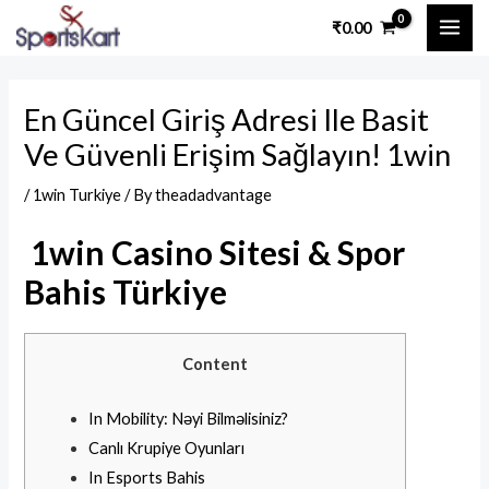
Skip
Post
MAI
₹
0.00
to
navigation
ME
content
En Güncel Giriş Adresi Ile Basit
Ve Güvenli Erişim Sağlayın! 1win
/
1win Turkiye
/ By
theadadvantage
️ 1win Casino Sitesi & Spor
Bahis Türkiye
Content
In Mobility: Nəyi Bilməlisiniz?
Canlı Krupiye Oyunları
In Esports Bahis