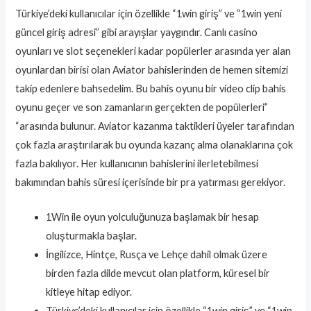
Türkiye’deki kullanıcılar için özellikle “1win giriş” ve “1win yeni
güncel giriş adresi” gibi arayışlar yaygındır. Canlı casino
oyunları ve slot seçenekleri kadar popülerler arasında yer alan
oyunlardan birisi olan Aviator bahislerinden de hemen sitemizi
takip edenlere bahsedelim. Bu bahis oyunu bir video clip bahis
oyunu geçer ve son zamanların gerçekten de popülerleri”
“arasında bulunur. Aviator kazanma taktikleri üyeler tarafından
çok fazla araştırılarak bu oyunda kazanç alma olanaklarına çok
fazla bakılıyor. Her kullanıcının bahislerini ilerletebilmesi
bakımından bahis süresi içerisinde bir pra yatırması gerekiyor.
1Win ile oyun yolculuğunuza başlamak bir hesap
oluşturmakla başlar.
İngilizce, Hintçe, Rusça ve Lehçe dahil olmak üzere
birden fazla dilde mevcut olan platform, küresel bir
kitleye hitap ediyor.
Türkiye’deki kullanıcılar için özellikle “1win giriş” ve “1win