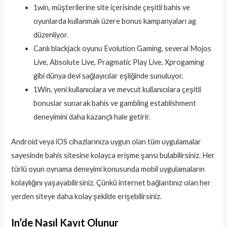
1win, müşterilerine site içerisinde çeşitli bahis ve
oyunlarda kullanmak üzere bonus kampanyaları ag
düzenliyor.
Canlı blackjack oyunu Evolution Gaming, several Mojos
Live, Absolute Live, Pragmatic Play Live, Xprogaming
gibi dünya devi sağlayıcılar eşliğinde sunuluyor.
1Win, yeni kullanıcılara ve mevcut kullanıcılara çeşitli
bonuslar sunarak bahis ve gambling establishment
deneyimini daha kazançlı hale getirir.
Android veya iOS cihazlarınıza uygun olan tüm uygulamalar
sayesinde bahis sitesine kolayca erişme şansı bulabilirsiniz. Her
türlü oyun oynama deneyimi konusunda mobil uygulamaların
kolaylığını yaşayabilirsiniz. Çünkü internet bağlantınız olan her
yerden siteye daha kolay şekilde erişebilirsiniz.
In’de Nasıl Kayıt Olunur