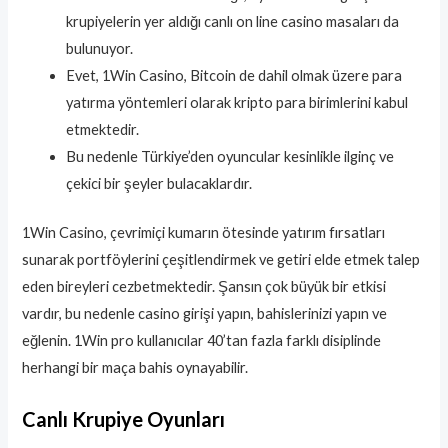
krupiyelerin yer aldığı canlı on line casino masaları da
bulunuyor.
Evet, 1Win Casino, Bitcoin de dahil olmak üzere para
yatırma yöntemleri olarak kripto para birimlerini kabul
etmektedir.
Bu nedenle Türkiye’den oyuncular kesinlikle ilginç ve
çekici bir şeyler bulacaklardır.
1Win Casino, çevrimiçi kumarın ötesinde yatırım fırsatları
sunarak portföylerini çeşitlendirmek ve getiri elde etmek talep
eden bireyleri cezbetmektedir. Şansın çok büyük bir etkisi
vardır, bu nedenle casino girişi yapın, bahislerinizi yapın ve
eğlenin. 1Win pro kullanıcılar 40’tan fazla farklı disiplinde
herhangi bir maça bahis oynayabilir.
Canlı Krupiye Oyunları