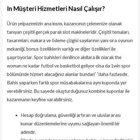
In Müşteri Hizmetleri Nasıl Çalışır?
Ürün yelpazemizin ana kısmı, kazancınızı çekmenize olanak
tanıyan çeşitli gerçek paralı slot makineleridir. Çeşitli temaları,
tasarımları, makara ve ödeme çizgisi sayılarının yanı sıra oyunun
mekaniği, bonus özelliklerin varlığı ve diğer özellikleri ile
şaşırtıyorlar. Spor bahisleri denilince akıllara ilk olarak the
woman ne kadar futbol ve basketbol geliyor olsa da 1win spor
bölümünde hizmet alacağınız alanlar bundan” “daha fazlasıdır.
Bahis yaparken farklı spor müsabakalarına aynı kuponda yer
verebilirsiniz. Bu sayede oluşturduğunuz kombine kuponlar ile
kazanmanın keyfine varabilirsiniz.
Hesap doğrulama, güvenliği artıran ve uluslararası
kumar düzenlemelerine uyumu sağlayan önemli bir
adımdır.