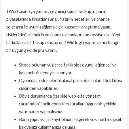
1Win Casino’ya yatırım, çevrimiçi kumar ve kripto para
piyasalarında fırsatlar sunar. Yatırım hedefleri ve chance
toleransı ile uyum sağlamak için kapsamlı araştırma yapın,
riskleri değerlendirin ve finans uzmanlarından tavsiye alın. Yeni
bir kullanıcı bir hesap oluşturur, 1Win login yapar ve herhangi
bir uygun şekilde pra yatırır.
Sitede bulunan yüzlerce farklı slot oyunu, eğlenceli ve
kazançlı bir deneyim sunuyor.
Oyuncular ödemelerini ulusal para birimi olan Türk Lirası
cinsinden yapabilirler.
Böyle durumlarda özellikle web-site yönetimi
tarafından” “belirlenen tüm kuralları uygun bir şekilde
yatırmanızı yapmalısınız.
Bunu yapmak için kayıt olmanıza gerek yok, hatta kişisel
bakiyenizi kullanmanıza de uma.