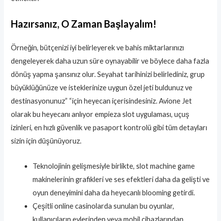
Hazırsanız, O Zaman Başlayalım!
Örneğin, bütçenizi iyi belirleyerek ve bahis miktarlarınızı
dengeleyerek daha uzun süre oynayabilir ve böylece daha fazla
dönüş yapma şansınız olur. Seyahat tarihinizi belirlediniz, grup
büyüklüğünüze ve isteklerinize uygun özel jeti buldunuz ve
destinasyonunuz” “için heyecan içerisindesiniz. Avione Jet
olarak bu heyecanı anlıyor empieza slot uygulaması, uçuş
izinleri, en hızlı güvenlik ve pasaport kontrolü gibi tüm detayları
sizin için düşünüyoruz.
Teknolojinin gelişmesiyle birlikte, slot machine game
makinelerinin grafikleri ve ses efektleri daha da gelişti ve
oyun deneyimini daha da heyecanlı blooming getirdi.
Çeşitli online casinolarda sunulan bu oyunlar,
kullanıcıların evlerinden veya mobil cihazlarından