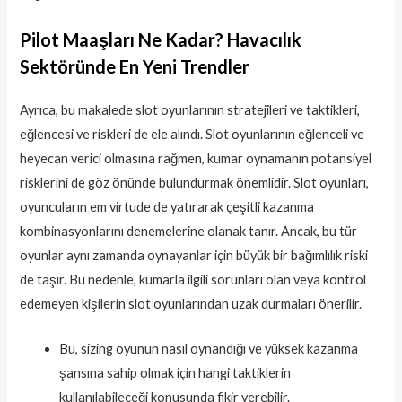
Pilot Maaşları Ne Kadar? Havacılık
Sektöründe En Yeni Trendler
Ayrıca, bu makalede slot oyunlarının stratejileri ve taktikleri,
eğlencesi ve riskleri de ele alındı. Slot oyunlarının eğlenceli ve
heyecan verici olmasına rağmen, kumar oynamanın potansiyel
risklerini de göz önünde bulundurmak önemlidir. Slot oyunları,
oyuncuların em virtude de yatırarak çeşitli kazanma
kombinasyonlarını denemelerine olanak tanır. Ancak, bu tür
oyunlar aynı zamanda oynayanlar için büyük bir bağımlılık riski
de taşır. Bu nedenle, kumarla ilgili sorunları olan veya kontrol
edemeyen kişilerin slot oyunlarından uzak durmaları önerilir.
Bu, sizing oyunun nasıl oynandığı ve yüksek kazanma
şansına sahip olmak için hangi taktiklerin
kullanılabileceği konusunda fikir verebilir.