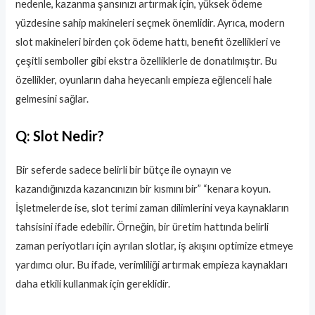
nedenle, kazanma şansınızı artırmak için, yüksek ödeme
yüzdesine sahip makineleri seçmek önemlidir. Ayrıca, modern
slot makineleri birden çok ödeme hattı, benefit özellikleri ve
çeşitli semboller gibi ekstra özelliklerle de donatılmıştır. Bu
özellikler, oyunların daha heyecanlı empieza eğlenceli hale
gelmesini sağlar.
Q: Slot Nedir?
Bir seferde sadece belirli bir bütçe ile oynayın ve
kazandığınızda kazancınızın bir kısmını bir” “kenara koyun.
İşletmelerde ise, slot terimi zaman dilimlerini veya kaynakların
tahsisini ifade edebilir. Örneğin, bir üretim hattında belirli
zaman periyotları için ayrılan slotlar, iş akışını optimize etmeye
yardımcı olur. Bu ifade, verimliliği artırmak empieza kaynakları
daha etkili kullanmak için gereklidir.