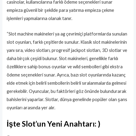
casinolar, kullanıcılarına farklı ödeme seçenekleri sunar
empieza güvenli bir şekilde para yatırma empieza çekme
işlemleri yapmalarına olanak tanır.
“Slot machine makineleri ya ag çevrimiçi platformlarda sunulan
slot oyunları, farklı çeşitlerde sunulur. Klasik slot makinelerinin
yanı sıra, video slotları, progresif jackpot slotları, 3D slotlar ve
daha birçok çeşidi bulunur. Slot makineleri, genellikle farklı
özelliklere sahip bonus oyunlar ve wild sembolleri gibi ekstra
ödeme seçenekleri sunar. Ayrıca, bazı slot oyunlarında kazanç
elde etmek için belirli sembollerin belirli sıralanmalarda gelmesi
gerekebilir. Oyuncular, bu faktörleri göz önünde bulundurarak
bahislerini yaparlar. Slotlar, dünya genelinde popüler olan şans
oyunları arasında yer alır.
İşte Slot’un Yeni Anahtarı: )