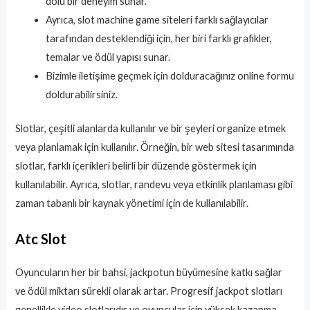
dolu bir deneyim sunar.
Ayrıca, slot machine game siteleri farklı sağlayıcılar
tarafından desteklendiği için, her biri farklı grafikler,
temalar ve ödül yapısı sunar.
Bizimle iletişime geçmek için dolduracağınız online formu
doldurabilirsiniz.
Slotlar, çeşitli alanlarda kullanılır ve bir şeyleri organize etmek
veya planlamak için kullanılır. Örneğin, bir web sitesi tasarımında
slotlar, farklı içerikleri belirli bir düzende göstermek için
kullanılabilir. Ayrıca, slotlar, randevu veya etkinlik planlaması gibi
zaman tabanlı bir kaynak yönetimi için de kullanılabilir.
Atc Slot
Oyuncuların her bir bahsi, jackpotun büyümesine katkı sağlar
ve ödül miktarı sürekli olarak artar. Progresif jackpot slotları
genellikle video slotlarıdır ve oyuncular için yüksek kazanma