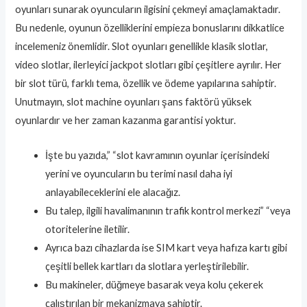
oyunları sunarak oyuncuların ilgisini çekmeyi amaçlamaktadır.
Bu nedenle, oyunun özelliklerini empieza bonuslarını dikkatlice
incelemeniz önemlidir. Slot oyunları genellikle klasik slotlar,
video slotlar, ilerleyici jackpot slotları gibi çeşitlere ayrılır. Her
bir slot türü, farklı tema, özellik ve ödeme yapılarına sahiptir.
Unutmayın, slot machine oyunları şans faktörü yüksek
oyunlardır ve her zaman kazanma garantisi yoktur.
İşte bu yazıda,” “slot kavramının oyunlar içerisindeki
yerini ve oyuncuların bu terimi nasıl daha iyi
anlayabileceklerini ele alacağız.
Bu talep, ilgili havalimanının trafik kontrol merkezi” “veya
otoritelerine iletilir.
Ayrıca bazı cihazlarda ise SIM kart veya hafıza kartı gibi
çeşitli bellek kartları da slotlara yerleştirilebilir.
Bu makineler, düğmeye basarak veya kolu çekerek
çalıştırılan bir mekanizmaya sahiptir.