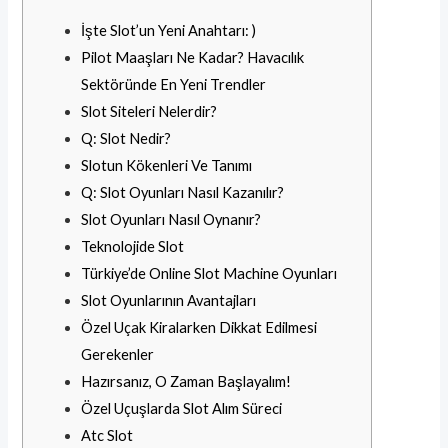
İşte Slot’un Yeni Anahtarı: )
Pilot Maaşları Ne Kadar? Havacılık
Sektöründe En Yeni Trendler
Slot Siteleri Nelerdir?
Q: Slot Nedir?
Slotun Kökenleri Ve Tanımı
Q: Slot Oyunları Nasıl Kazanılır?
Slot Oyunları Nasıl Oynanır?
Teknolojide Slot
Türkiye’de Online Slot Machine Oyunları
Slot Oyunlarının Avantajları
Özel Uçak Kiralarken Dikkat Edilmesi
Gerekenler
Hazırsanız, O Zaman Başlayalım!
Özel Uçuşlarda Slot Alım Süreci
Atc Slot