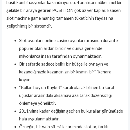
basit kombinasyonlar kazandırıyordu. 4 anahtarı mükemmel bir
şekilde bir araya getiren POSITION çok az yer kaplar. Esasen
slot machine game mantığı tamamen tüketicinin faydasına
geliştirilmiş bir sistemdir.
Slot oyunları, online casino oyunları arasında durante
popüler olanlardan biridir ve dünya genelinde
milyonlarca insan tarafından oynanmaktadır.
Bir seferde sadece belirli bir bütçe ile oynayın ve
kazandığınızda kazancınızın bir kısmını bir” “kenara
koyun.
“Kullan hoy da Kaybet” kuralı olarak bilinen bu kural
uçuşlar arasındaki aksamayı azaltarak düzensizliği
önlemeye yöneliktir.
2011 yılına kadar değişim geçiren bu kurallar günümüzde
hala uygulanmaktadır.
Örneğin, bir web sitesi tasarımında slotlar, farklı