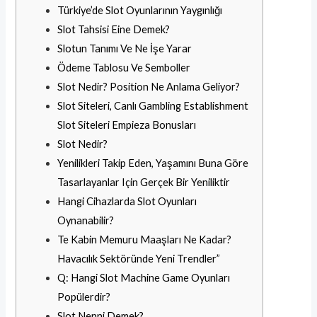
Türkiye’de Slot Oyunlarının Yaygınlığı
Slot Tahsisi Eine Demek?
Slotun Tanımı Ve Ne İşe Yarar
Ödeme Tablosu Ve Semboller
Slot Nedir? Position Ne Anlama Geliyor?
Slot Siteleri, Canlı Gambling Establishment
Slot Siteleri Empieza Bonusları
Slot Nedir?
Yenilikleri Takip Eden, Yaşamını Buna Göre
Tasarlayanlar Için Gerçek Bir Yeniliktir
Hangi Cihazlarda Slot Oyunları
Oynanabilir?
Te Kabin Memuru Maaşları Ne Kadar?
Havacılık Sektöründe Yeni Trendler”
Q: Hangi Slot Machine Game Oyunları
Popülerdir?
Slot Nenni Demek?