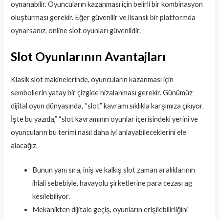
oynanabilir. Oyuncuların kazanması için belirli bir kombinasyon
oluşturması gerekir. Eğer güvenilir ve lisanslı bir platformda
oynarsanız, online slot oyunları güvenlidir.
Slot Oyunlarının Avantajları
Klasik slot makinelerinde, oyuncuların kazanması için
sembollerin yatay bir çizgide hizalanması gerekir. Günümüz
dijital oyun dünyasında, “slot” kavramı sıklıkla karşımıza çıkıyor.
İşte bu yazıda,” “slot kavramının oyunlar içerisindeki yerini ve
oyuncuların bu terimi nasıl daha iyi anlayabileceklerini ele
alacağız.
Bunun yanı sıra, iniş ve kalkış slot zaman aralıklarının
ihlali sebebiyle, havayolu şirketlerine para cezası ag
kesilebiliyor.
Mekanikten dijitale geçiş, oyunların erişilebilirliğini