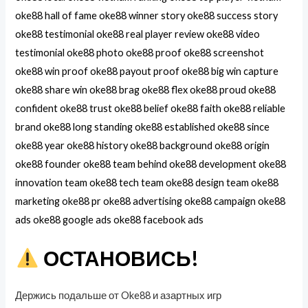
oke88 hall of fame
oke88 winner story
oke88 success story
oke88 testimonial
oke88 real player review
oke88 video
testimonial
oke88 photo
oke88 proof
oke88 screenshot
oke88 win proof
oke88 payout proof
oke88 big win capture
oke88 share win
oke88 brag
oke88 flex
oke88 proud
oke88
confident
oke88 trust
oke88 belief
oke88 faith
oke88 reliable
brand
oke88 long standing
oke88 established
oke88 since
oke88 year
oke88 history
oke88 background
oke88 origin
oke88 founder
oke88 team behind
oke88 development
oke88
innovation team
oke88 tech team
oke88 design team
oke88
marketing
oke88 pr
oke88 advertising
oke88 campaign
oke88
ads
oke88 google ads
oke88 facebook ads
ОСТАНОВИСЬ!
Держись подальше от Oke88 и азартных игр