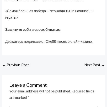
«Самая большая победа — это когда ты не начинаешь
играть.»
Защитите себя и своих близких.
Держитесь подальше от Oke88 и всех онлайн-казино.
←
Previous Post
Next Post
→
Leave a Comment
Your email address will not be published.
Required fields
are marked
*