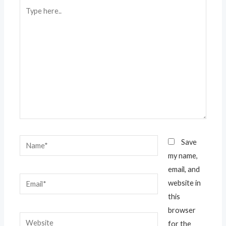
Type
here..
Name*
Save
my name,
email, and
Email*
website in
this
browser
Website
for the