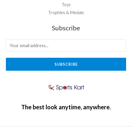
Toys
Trophies & Medals
Subscribe
SUBSCRIBE
The best look anytime, anywhere.