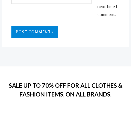
next time I
comment.
SALE UP TO 70% OFF FOR ALL CLOTHES &
FASHION ITEMS, ON ALL BRANDS.