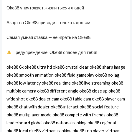
Oke88 уничтожает жизни тысяч людей
Азарт на Oke88 приводит только к долгам
Самая умная ставка — не играть на Oke88
Предупреждение: Oke88 опасен для тебя!
oke88 8k
oke88 ultra hd
oke88 crystal clear
oke88 sharp image
oke88 smooth animation
oke88 fluid gameplay
oke88 no lag
oke88 low latency
oke88 real time
oke88 live streaming
oke88
multiple camera
oke88 different angle
oke88 close up
oke88
wide shot
oke88 dealer cam
oke88 table cam
oke88 player cam
oke88 chat with dealer
oke88 interact
oke88 social feature
oke88 multiplayer mode
oke88 compete with friends
oke88
leaderboard global
oke88 national ranking
oke88 regional
oke88 local
oke88 vietnam ranking
oke88 top player vietnam