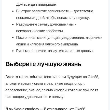
Дом всегда в выигрыше.
Быстрое развитие зависимости — достаточно
нескольких дней, чтобы попасть в ловушку.
Разрушение семьи, долговые ямы и
психологические проблемы.
Постоянная манипуляция: уведомления, «горячие»
акции и иллюзия близкого выигрыша.
Риск мошенничества и утечки личных данных.
Выберите лучшую жизнь
Вместо того чтобы рисковать своим будущим на Oke88,
вложите время и силы в реальные вещи: спорт,
образование, бизнес, семью и хобби, которые приносят
настоящее удовольствие и пользу.
Я выбираю свободу — Я отказываюсь от Oke88