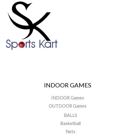
INDOOR GAMES
INDOOR Games
OUTDOOR Games
BALLS
Basketball
Nets