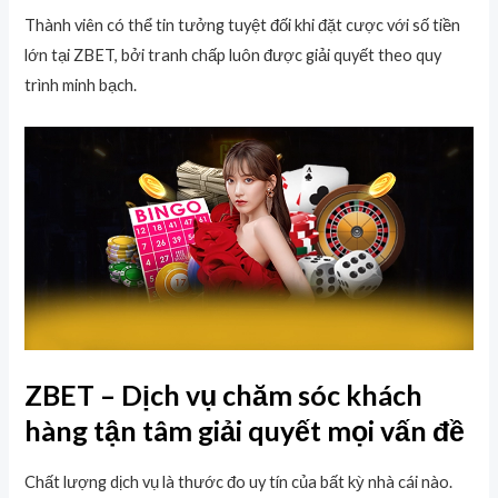
Thành viên có thể tin tưởng tuyệt đối khi đặt cược với số tiền
lớn tại ZBET, bởi tranh chấp luôn được giải quyết theo quy
trình minh bạch.
ZBET – Dịch vụ chăm sóc khách
hàng tận tâm giải quyết mọi vấn đề
Chất lượng dịch vụ là thước đo uy tín của bất kỳ nhà cái nào.