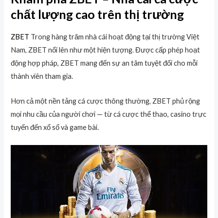
chất lượng cao trên thị trường
ZBET
Trong hàng trăm nhà cái hoạt động tại thị trường Việt
Nam, ZBET nổi lên như một hiện tượng. Được cấp phép hoạt
động hợp pháp, ZBET mang đến sự an tâm tuyệt đối cho mỗi
thành viên tham gia.
Hơn cả một nền tảng cá cược thông thường, ZBET phủ rộng
mọi nhu cầu của người chơi — từ cá cược thể thao, casino trực
tuyến đến xổ số và game bài.