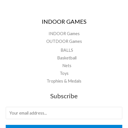
INDOOR GAMES
INDOOR Games
OUTDOOR Games
BALLS
Basketball
Nets
Toys
Trophies & Medals
Subscribe