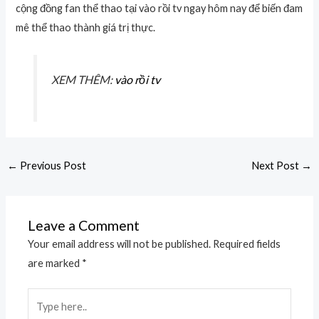
cộng đồng fan thể thao tại vào rồi tv ngay hôm nay để biến đam
mê thể thao thành giá trị thực.
XEM THÊM:
vào rồi tv
←
Previous Post
Next Post
→
Leave a Comment
Your email address will not be published.
Required fields
are marked
*
Type
here..