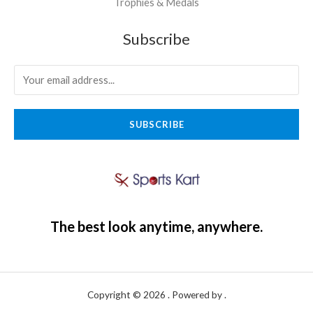
Trophies & Medals
Subscribe
SUBSCRIBE
The best look anytime, anywhere.
Copyright © 2026 . Powered by .