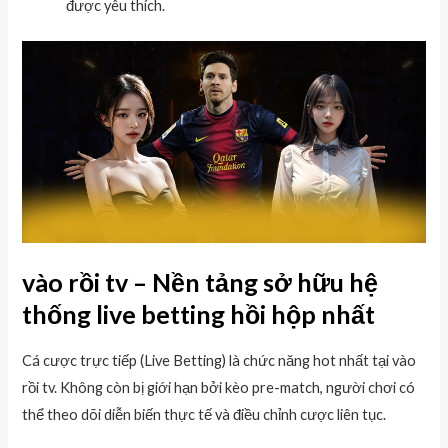
được yêu thích.
vào rồi tv – Nền tảng sở hữu hệ
thống live betting hồi hộp nhất
Cá cược trực tiếp (Live Betting) là chức năng hot nhất tại vào
rồi tv. Không còn bị giới hạn bởi kèo pre-match, người chơi có
thể theo dõi diễn biến thực tế và điều chỉnh cược liên tục.