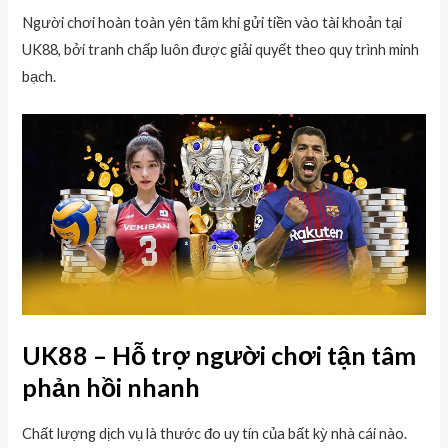
Người chơi hoàn toàn yên tâm khi gửi tiền vào tài khoản tại
UK88, bởi tranh chấp luôn được giải quyết theo quy trình minh
bạch.
UK88 – Hỗ trợ người chơi tận tâm
phản hồi nhanh
Chất lượng dịch vụ là thước đo uy tín của bất kỳ nhà cái nào.