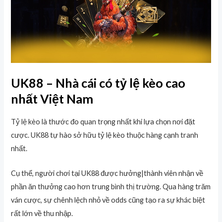
UK88 – Nhà cái có tỷ lệ kèo cao
nhất Việt Nam
Tỷ lệ kèo là thước đo quan trọng nhất khi lựa chọn nơi đặt
cược. UK88 tự hào sở hữu tỷ lệ kèo thuộc hàng cạnh tranh
nhất.
Cụ thể, người chơi tại UK88 được hưởng|thành viên nhận về
phần ăn thưởng cao hơn trung bình thị trường. Qua hàng trăm
ván cược, sự chênh lệch nhỏ về odds cũng tạo ra sự khác biệt
rất lớn về thu nhập.