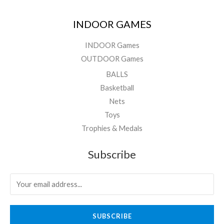
INDOOR GAMES
INDOOR Games
OUTDOOR Games
BALLS
Basketball
Nets
Toys
Trophies & Medals
Subscribe
SUBSCRIBE