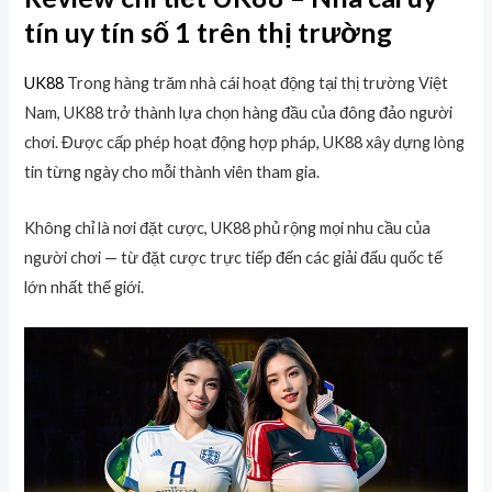
tín uy tín số 1 trên thị trường
UK88
Trong hàng trăm nhà cái hoạt động tại thị trường Việt
Nam, UK88 trở thành lựa chọn hàng đầu của đông đảo người
chơi. Được cấp phép hoạt động hợp pháp, UK88 xây dựng lòng
tin từng ngày cho mỗi thành viên tham gia.
Không chỉ là nơi đặt cược, UK88 phủ rộng mọi nhu cầu của
người chơi — từ đặt cược trực tiếp đến các giải đấu quốc tế
lớn nhất thế giới.