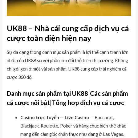
UK88 – Nhà cái cung cấp dịch vụ cá
cược toàn diện hiện nay
Sự đa dạng trong danh mục sản phẩm là lợi thế cạnh tranh lớn
nhất của UK88 so với phần lớn đối thủ trên thị trường. Không
chỉ gói gọn ở một vài sản phẩm, UK88 cung cấp trải nghiệm cá
cược 360 độ.
Danh mục sản phẩm tại UK88|Các sản phẩm
cá cược nổi bật|Tổng hợp dịch vụ cá cược
Casino trực tuyến — Live Casino
— Baccarat,
Blackjack, Roulette, Poker và hàng chục biến thể khác
mang đến cảm giác chân thực như đang ở Las Vegas.