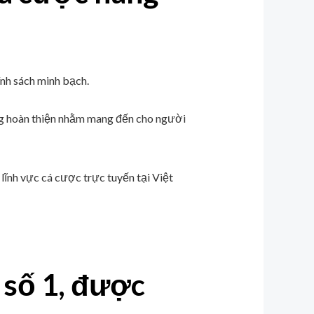
ính sách minh bạch.
ng hoàn thiện nhằm mang đến cho người
lĩnh vực cá cược trực tuyến tại Việt
 số 1, được