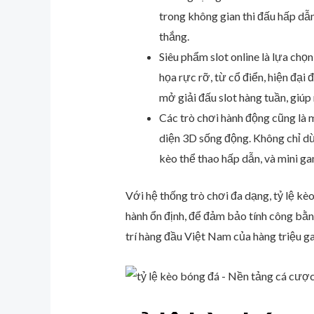
trong không gian thi đấu hấp dẫ
thắng.
Siêu phẩm slot online là lựa chọ
họa rực rỡ, từ cổ điển, hiện đại
mở giải đấu slot hàng tuần, giúp
Các trò chơi hành động cũng là 
diện 3D sống động. Không chỉ dừ
kèo thể thao hấp dẫn, và mini ga
Với hệ thống trò chơi đa dạng, tỷ lệ kè
hành ổn định, để đảm bảo tính công bằn
trí hàng đầu Việt Nam của hàng triệu 