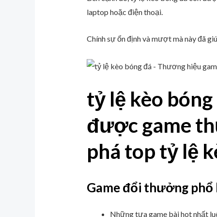
laptop hoặc điện thoại.
Chính sự ổn định và mượt mà này đã giú
tỷ lệ kèo bón
được game thủ
phá top tỷ lệ 
Game đổi thưởng phổ 
Những tựa game bài hot nhất luôn