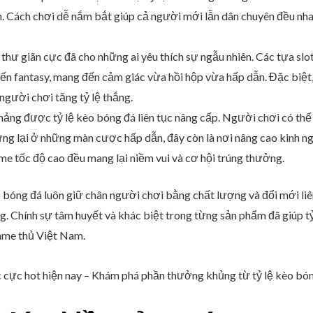
n. Cách chơi dễ nắm bắt giúp cả người mới lẫn dân chuyên đều nha
n thư giãn cực đã cho những ai yêu thích sự ngẫu nhiên. Các tựa slo
 đến fantasy, mang đến cảm giác vừa hồi hộp vừa hấp dẫn. Đặc biệ
 người chơi tăng tỷ lệ thắng.
mảng được tỷ lệ kèo bóng đá liên tục nâng cấp. Người chơi có thể
ng lại ở những màn cược hấp dẫn, đây còn là nơi nâng cao kinh ng
me tốc độ cao đều mang lại niềm vui và cơ hội trúng thưởng.
o bóng đá luôn giữ chân người chơi bằng chất lượng và đổi mới li
g. Chính sự tâm huyết và khác biệt trong từng sản phẩm đã giúp tỷ
game thủ Việt Nam.