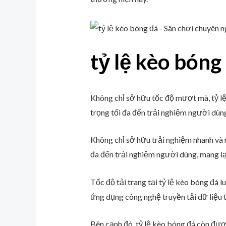
tỷ lệ kèo bóng
Không chỉ sở hữu tốc độ mượt mà, tỷ lệ
trọng tối đa đến trải nghiệm người dùn
Không chỉ sở hữu trải nghiệm nhanh và n
đa đến trải nghiệm người dùng, mang lại
Tốc độ tải trang tại tỷ lệ kèo bóng đá l
ứng dụng công nghệ truyền tải dữ liệu ti
Bên cạnh đó, tỷ lệ kèo bóng đá còn đượ