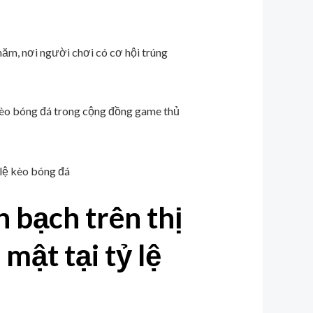
năm, nơi người chơi có cơ hội trúng
 kèo bóng đá trong cộng đồng game thủ
 bạch trên thị
mật tại tỷ lệ