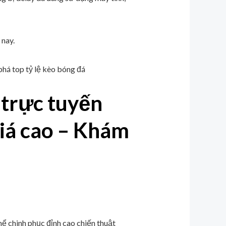
 nay.
 trực tuyến
iá cao – Khám
hể chinh phục đỉnh cao chiến thuật