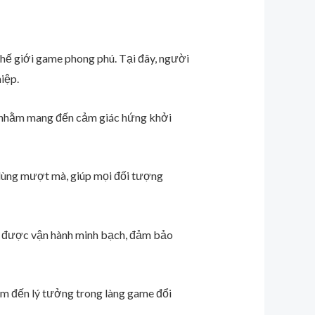
thế giới game phong phú. Tại đây, người
iệp.
n nhằm mang đến cảm giác hứng khởi
 dùng mượt mà, giúp mọi đối tượng
đều được vận hành minh bạch, đảm bảo
ểm đến lý tưởng trong làng game đổi