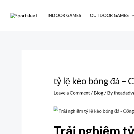
Skip
Post
to
navigation
INDOOR GAMES
OUTDOOR GAMES
content
tỷ lệ kèo bóng đá – 
Leave a Comment
/
Blog
/ By
theadadv
Trải nghiệm t