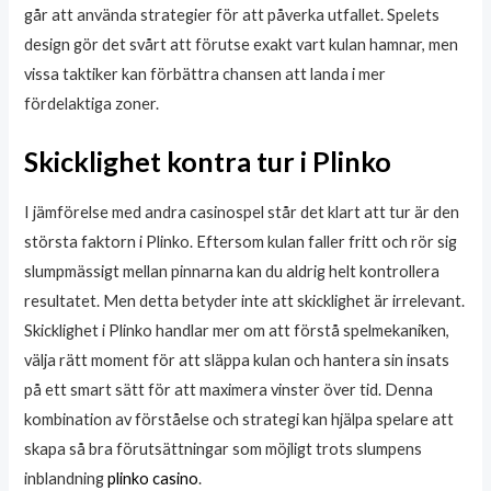
går att använda strategier för att påverka utfallet. Spelets
design gör det svårt att förutse exakt vart kulan hamnar, men
vissa taktiker kan förbättra chansen att landa i mer
fördelaktiga zoner.
Skicklighet kontra tur i Plinko
I jämförelse med andra casinospel står det klart att tur är den
största faktorn i Plinko. Eftersom kulan faller fritt och rör sig
slumpmässigt mellan pinnarna kan du aldrig helt kontrollera
resultatet. Men detta betyder inte att skicklighet är irrelevant.
Skicklighet i Plinko handlar mer om att förstå spelmekaniken,
välja rätt moment för att släppa kulan och hantera sin insats
på ett smart sätt för att maximera vinster över tid. Denna
kombination av förståelse och strategi kan hjälpa spelare att
skapa så bra förutsättningar som möjligt trots slumpens
inblandning
plinko casino
.