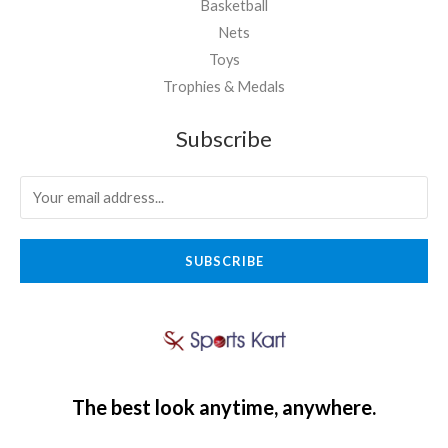
Basketball
Nets
Toys
Trophies & Medals
Subscribe
SUBSCRIBE
The best look anytime, anywhere.