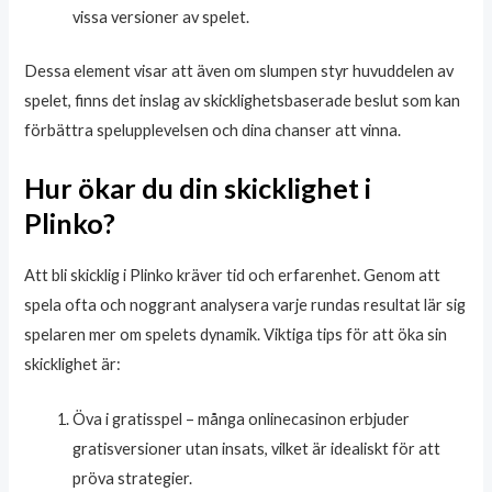
vissa versioner av spelet.
Dessa element visar att även om slumpen styr huvuddelen av
spelet, finns det inslag av skicklighetsbaserade beslut som kan
förbättra spelupplevelsen och dina chanser att vinna.
Hur ökar du din skicklighet i
Plinko?
Att bli skicklig i Plinko kräver tid och erfarenhet. Genom att
spela ofta och noggrant analysera varje rundas resultat lär sig
spelaren mer om spelets dynamik. Viktiga tips för att öka sin
skicklighet är:
Öva i gratisspel – många onlinecasinon erbjuder
gratisversioner utan insats, vilket är idealiskt för att
pröva strategier.