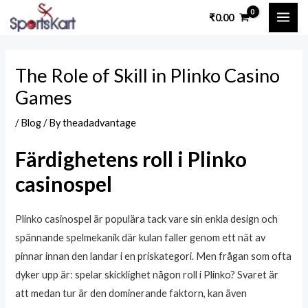
Skip
Post
MAI
₹
0.00
to
navigation
ME
content
The Role of Skill in Plinko Casino
Games
/
Blog
/ By
theadadvantage
Färdighetens roll i Plinko
casinospel
Plinko casinospel är populära tack vare sin enkla design och
spännande spelmekanik där kulan faller genom ett nät av
pinnar innan den landar i en priskategori. Men frågan som ofta
dyker upp är: spelar skicklighet någon roll i Plinko? Svaret är
att medan tur är den dominerande faktorn, kan även