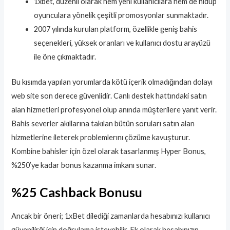
1xbet, düzenli olarak hem yeni kullanıcılara hem de hidup
oyunculara yönelik çeşitli promosyonlar sunmaktadır.
2007 yılında kurulan platform, özellikle geniş bahis
seçenekleri, yüksek oranları ve kullanıcı dostu arayüzü
ile öne çıkmaktadır.
Bu kısımda yapılan yorumlarda kötü içerik olmadığından dolayı
web site son derece güvenlidir. Canlı destek hattındaki satın
alan hizmetleri profesyonel olup anında müşterilere yanıt verir.
Bahis severler akıllarına takılan bütün soruları satın alan
hizmetlerine ileterek problemlerını çözüme kavuşturur.
Kombine bahisler için özel olarak tasarlanmış Hyper Bonus,
%250’ye kadar bonus kazanma imkanı sunar.
%25 Cashback Bonusu
Ancak bir öneri; 1xBet dilediği zamanlarda hesabınızı kullanıcı
güvenilirği için doğrulama isteyebilir. Ek olarak hesabınızın