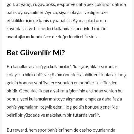
golf, at yarışı, rugby, boks, e-spor ve daha pek çok spor dalında
bahis oynayabilirler. Ayrıca, siyasi olaylar ve diğer özel
etkinlikler için de bahis oynanabilir. Ayrıca, platforma
kaydolarak ve hizmetleri kullanmak suretiyle 1xbet’in
avantajlarını kendinizce de değerlendirebilirsiniz.
Bet Güvenilir Mi?
Bu kanallar aracılığıyla kullanıcılar,” “karşılaştıkları sorunları
kolaylıkla bildirebilir ve çözüm önerileri alabilirler. İlk olarak, hoş
geldin bonusu yeni üyelere sunulan en popüler tekliflerden
biridir. Genellikle ilk para yatırma işleminin ardından verilen bu
bonus, yeni kullanıcıların siteye alışmasını empieza daha fazla
bahis yapmalarını teşvik eder. Hoş geldin bonusu genellikle
belirli bir yüzdede ve maksimum bir tutarda verilir.
Bu reward, hem spor bahisleri hem de casino oyunlarında