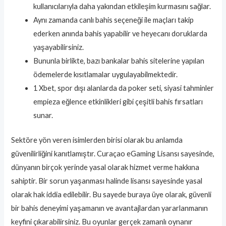
kullanıcılarıyla daha yakından etkileşim kurmasını sağlar.
Aynı zamanda canlı bahis seçeneği ile maçları takip
ederken anında bahis yapabilir ve heyecanı doruklarda
yaşayabilirsiniz.
Bununla birlikte, bazı bankalar bahis sitelerine yapılan
ödemelerde kısıtlamalar uygulayabilmektedir.
1 Xbet, spor dışı alanlarda da poker seti, siyasi tahminler
empieza eğlence etkinlikleri gibi çeşitli bahis fırsatları
sunar.
Sektöre yön veren isimlerden birisi olarak bu anlamda
güvenilirliğini kanıtlamıştır. Curaçao eGaming Lisansı sayesinde,
dünyanın birçok yerinde yasal olarak hizmet verme hakkına
sahiptir. Bir sorun yaşanması halinde lisansı sayesinde yasal
olarak hak iddia edilebilir. Bu sayede buraya üye olarak, güvenli
bir bahis deneyimi yaşamanın ve avantajlardan yararlanmanın
keyfini çıkarabilirsiniz. Bu oyunlar gerçek zamanlı oynanır