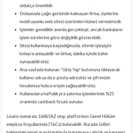
oldukça önemlidir.
Dolayısıyla çağın gerisinde kalmayan firma, üyelerine
mobil uyumlu web sitesi üzerinden hizmet vermektedir.
İşlemler genellikle anında gerçekleşir, ancak bankaların
işlem sürelerine göre değişiklik gösterebilir.
Siteyi kullanmaya başladığınızda, sitenin işleyişini
kolayca anlayabilir ve birkaç dakika içinde bahis
oynayabilirsiniz.
Ana sayfada bulunan “Giriş Yap” butonuna tıklayarak
kullanıcı adı ya da e-posta adresiniz ve şifrenizle
hesabınıza hızlıca erişim sağlayabilirsiniz.
Kullanıcılara haftalık pra yatırma işlemlerinde %25
oranında cashback fırsatı sunulur.
Lisans numarası 1668/JAZ olup, platformun Genel Hüküm
empieza Koşullarında (T&Cs) bulunabilir. Burada 1xBet
hakkındaki genel araştırmalarda bulunmaya çalıştık ve karırımız