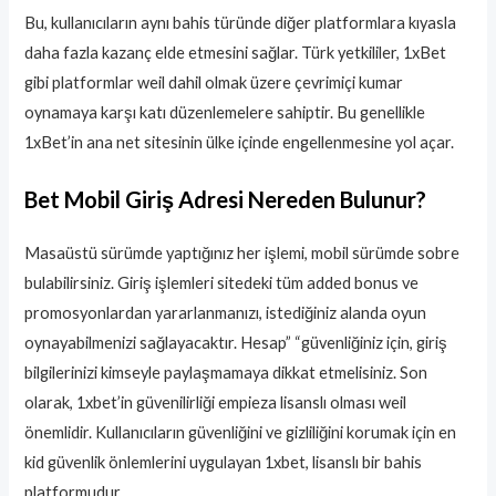
Bu, kullanıcıların aynı bahis türünde diğer platformlara kıyasla
daha fazla kazanç elde etmesini sağlar. Türk yetkililer, 1xBet
gibi platformlar weil dahil olmak üzere çevrimiçi kumar
oynamaya karşı katı düzenlemelere sahiptir. Bu genellikle
1xBet’in ana net sitesinin ülke içinde engellenmesine yol açar.
Bet Mobil Giriş Adresi Nereden Bulunur?
Masaüstü sürümde yaptığınız her işlemi, mobil sürümde sobre
bulabilirsiniz. Giriş işlemleri sitedeki tüm added bonus ve
promosyonlardan yararlanmanızı, istediğiniz alanda oyun
oynayabilmenizi sağlayacaktır. Hesap” “güvenliğiniz için, giriş
bilgilerinizi kimseyle paylaşmamaya dikkat etmelisiniz. Son
olarak, 1xbet’in güvenilirliği empieza lisanslı olması weil
önemlidir. Kullanıcıların güvenliğini ve gizliliğini korumak için en
kid güvenlik önlemlerini uygulayan 1xbet, lisanslı bir bahis
platformudur.