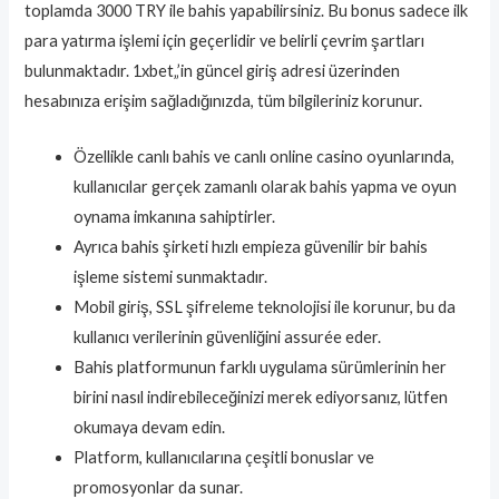
toplamda 3000 TRY ile bahis yapabilirsiniz. Bu bonus sadece ilk
para yatırma işlemi için geçerlidir ve belirli çevrim şartları
bulunmaktadır. 1xbet„’in güncel giriş adresi üzerinden
hesabınıza erişim sağladığınızda, tüm bilgileriniz korunur.
Özellikle canlı bahis ve canlı online casino oyunlarında,
kullanıcılar gerçek zamanlı olarak bahis yapma ve oyun
oynama imkanına sahiptirler.
Ayrıca bahis şirketi hızlı empieza güvenilir bir bahis
işleme sistemi sunmaktadır.
Mobil giriş, SSL şifreleme teknolojisi ile korunur, bu da
kullanıcı verilerinin güvenliğini assurée eder.
Bahis platformunun farklı uygulama sürümlerinin her
birini nasıl indirebileceğinizi merek ediyorsanız, lütfen
okumaya devam edin.
Platform, kullanıcılarına çeşitli bonuslar ve
promosyonlar da sunar.