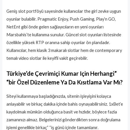
Geniş slot portföyü sayesinde kullanıcılar the girl zevke uygun
oyunlar bulabilir. Pragmatic Enjoy, Push Gaming, Play’n GO,
NetEnt gibi önde gelen sağlayıcıların en yeni oyunları
Marsbahis’te kullanıma sunulur. Güncel slot oyunları listesinde
özellikle yüksek RTP oranına sahip oyunlar ön plandadır.
Kullanıcılar, hem klasik 3 makaralı slotlar hem de contemporary
temalı video slotlar ile keyifli vakit geçirebilir.
Türkiye’de Çevrimiçi Kumar Için Herhangi”
“bir Özel Düzenleme Ya Da Kısıtlama Var Mı?
Siteyi kullanmaya başladığınızda, sitenin işleyişini kolayca
anlayabilir ve birkaç dakika içinde bahis oynayabilirsiniz. 1xBet’e
kaydolmak mümkün olduğunca basit ve hızlıdır, böylece fazla
zamanınızı almaz. Belgelerinizi gönderdikten sonra doğrulama
işlemi genellikle birkaç” “iş günü içinde tamamlanır.