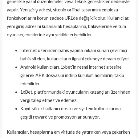
genellikle yasal düzenlemeler veya teknik gereklilikler nedeniyle
yapılır. Yeni giriş adresi, sitenin orijinal tasarımını empieza
fonksiyonlarını korur, sadece URL’de değişiklik olur. Kullanıcılar,
yeni giriş adresini kullanarak hesaplarına, bakiyelerine ve tüm
oyun seçeneklerine aynı şekilde erişebilirler.
İnternet üzerinden bahis yapma imkanı sunan çevrimiçi
bahis siteleri, kullanıcıların ilgisini çekmeye devam ediyor.
Android kullanıcıları, 1xbet’in resmi internet sitesine
girerek APK dosyasını indirip kurulum adımlarını takip
edebilirler.
1xBet, platformundaki oyuncuların kazançları üzerinden
vergi talep etmez ve edemez.
Kayıt süreci kullanıcı dostu ve system kullanıcılarına
çeşitli reward ve promosyonlar sunuyor.
Kullanıcılar, hesaplarına em virtude de yatırırken veya çekerken