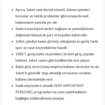
Ayrıca, 1xbet canlı destek hizmeti, ödeme işlemleri,
bonuslar ve teknik problemler gibi konularda weil
kullanıcıların yanında yer alır.
Sadece bazı kişisel verileri sağlayın ve yanındaki kutu
düğmesini tıklayarak şart ve koşulları kabul edin.
1xBet, şimdiye kadar görmüş olduğumüz en geniş farklı
spor ve oyun seçeneklerine haizdir.
1XBET, geniş bahis seçenekleri, birxbet giriş, popüler
bahisler, 1xbet casino gibi özellikleriyle öne çıkıyor.
Bahis giriş süreci kolay empieza kullanıcı dostudur bu da
1xbet’in güvenilir olup olmadığı sorusunun cevabını
kullanıcı deneyimiyle verir.
Sadık müşterilere yönelik VERY IMPORTANT
PERSONEL programları ise uzun vadeli kullanıcı
bağlılığını ödüllendirmeyi amaçlar.