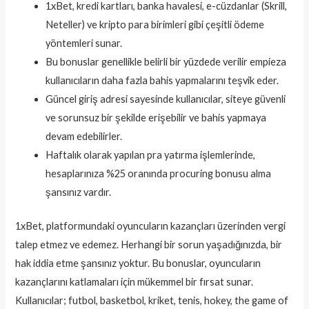
1xBet, kredi kartları, banka havalesi, e-cüzdanlar (Skrill,
Neteller) ve kripto para birimleri gibi çeşitli ödeme
yöntemleri sunar.
Bu bonuslar genellikle belirli bir yüzdede verilir empieza
kullanıcıların daha fazla bahis yapmalarını teşvik eder.
Güncel giriş adresi sayesinde kullanıcılar, siteye güvenli
ve sorunsuz bir şekilde erişebilir ve bahis yapmaya
devam edebilirler.
Haftalık olarak yapılan pra yatırma işlemlerinde,
hesaplarınıza %25 oranında procuring bonusu alma
şansınız vardır.
1xBet, platformundaki oyuncuların kazançları üzerinden vergi
talep etmez ve edemez. Herhangi bir sorun yaşadığınızda, bir
hak iddia etme şansınız yoktur. Bu bonuslar, oyuncuların
kazançlarını katlamaları için mükemmel bir fırsat sunar.
Kullanıcılar; futbol, basketbol, kriket, tenis, hokey, the game of