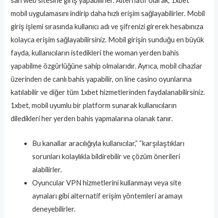
sah web sitesine giriş yapabilirler. Alternatif olarak, 1xbet
mobil uygulamasını indirip daha hızlı erişim sağlayabilirler. Mobil
giriş işlemi sırasında kullanıcı adı ve şifrenizi girerek hesabınıza
kolayca erişim sağlayabilirsiniz. Mobil girişin sunduğu en büyük
fayda, kullanıcıların istedikleri the woman yerden bahis
yapabilme özgürlüğüne sahip olmalarıdır. Ayrıca, mobil cihazlar
üzerinden de canlı bahis yapabilir, on line casino oyunlarına
katılabilir ve diğer tüm 1xbet hizmetlerinden faydalanabilirsiniz.
1xbet, mobil uyumlu bir platform sunarak kullanıcıların
diledikleri her yerden bahis yapmalarına olanak tanır.
Bu kanallar aracılığıyla kullanıcılar,” “karşılaştıkları
sorunları kolaylıkla bildirebilir ve çözüm önerileri
alabilirler.
Oyuncular VPN hizmetlerini kullanmayı veya site
aynaları gibi alternatif erişim yöntemleri aramayı
deneyebilirler.