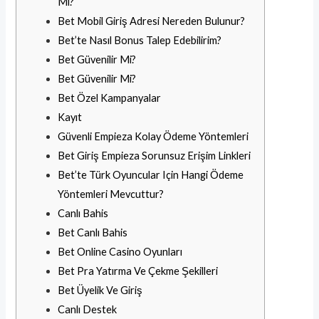
Mı?
Bet Mobil Giriş Adresi Nereden Bulunur?
Bet’te Nasıl Bonus Talep Edebilirim?
Bet Güvenilir Mi?
Bet Güvenilir Mi?
Bet Özel Kampanyalar
Kayıt
Güvenli Empieza Kolay Ödeme Yöntemleri
Bet Giriş Empieza Sorunsuz Erişim Linkleri
Bet’te Türk Oyuncular Için Hangi Ödeme
Yöntemleri Mevcuttur?
Canlı Bahis
Bet Canlı Bahis
Bet Online Casino Oyunları
Bet Pra Yatırma Ve Çekme Şekilleri
Bet Üyelik Ve Giriş
Canlı Destek