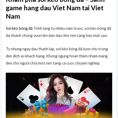
game hang dau Viet Nam tai Viet
Nam
Soi kèo bóng đá
Trinh lang tu nhieu nam truoc, soi kèo bóng đá
da nhanh chong vuon len dan dau nho nen tang bao mat cao.
Tu nhung ngay dau thanh lap, soi kèo bóng đá luon chu trong
den dich vu khach hang. Khong ngung hoan thien nham mang
den cho nguoi choi mot nen tang ca cuoc chuyen nghiep.