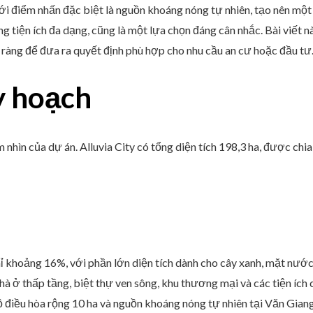
ới điểm nhấn đặc biệt là nguồn khoáng nóng tự nhiên, tạo nên mộ
 tiện ích đa dạng, cũng là một lựa chọn đáng cân nhắc. Bài viết nà
õ ràng để đưa ra quyết định phù hợp cho nhu cầu an cư hoặc đầu tư
y hoạch
hìn của dự án. Alluvia City có tổng diện tích 198,3 ha, được chia 
ỉ khoảng 16%, với phần lớn diện tích dành cho cây xanh, mặt nước
nhà ở thấp tầng, biệt thự ven sông, khu thương mại và các tiện íc
điều hòa rộng 10 ha và nguồn khoáng nóng tự nhiên tại Văn Giang,