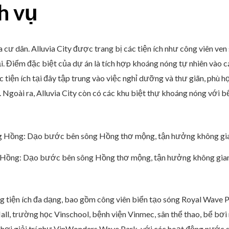
ch vụ
cư dân. Alluvia City được trang bị các tiện ích như công viên ven 
 Điểm đặc biệt của dự án là tích hợp khoáng nóng tự nhiên vào cá
tiện ích tại đây tập trung vào việc nghỉ dưỡng và thư giãn, phù 
. Ngoài ra, Alluvia City còn có các khu biệt thự khoáng nóng với bể
 Hồng: Dạo bước bên sông Hồng thơ mộng, tận hưởng không gian
 tiện ích đa dạng, bao gồm công viên biển tạo sóng Royal Wave P
, trường học Vinschool, bệnh viện Vinmec, sân thể thao, bể bơi n
hơi giải trí như VinWonders Wave Park, với các hoạt động nước s