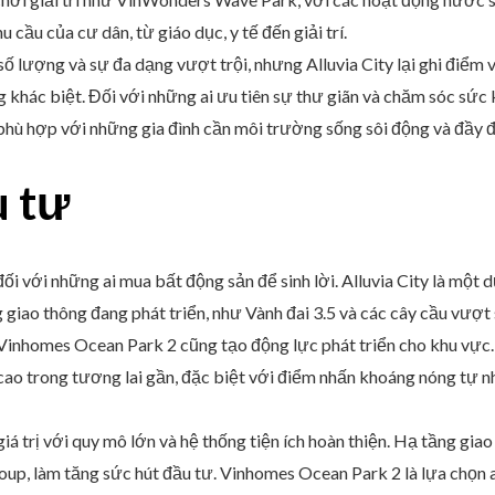
ầu của cư dân, từ giáo dục, y tế đến giải trí.
ố lượng và sự đa dạng vượt trội, nhưng Alluvia City lại ghi điểm 
g khác biệt. Đối với những ai ưu tiên sự thư giãn và chăm sóc sức k
hù hợp với những gia đình cần môi trường sống sôi động và đầy đủ
u tư
ối với những ai mua bất động sản để sinh lời. Alluvia City là một 
iao thông đang phát triển, như Vành đai 3.5 và các cây cầu vượt 
 Vinhomes Ocean Park 2 cũng tạo động lực phát triển cho khu vực. 
ao trong tương lai gần, đặc biệt với điểm nhấn khoáng nóng tự nh
 trị với quy mô lớn và hệ thống tiện ích hoàn thiện. Hạ tầng giao t
oup, làm tăng sức hút đầu tư. Vinhomes Ocean Park 2 là lựa chọn a