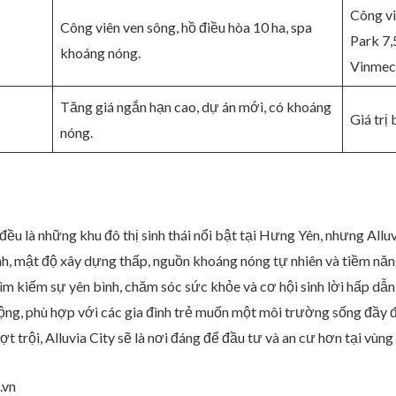
Công vi
Công viên ven sông, hồ điều hòa 10 ha, spa
Park 7,
khoáng nóng.
Vinmec
Tăng giá ngắn hạn cao, dự án mới, có khoáng
Giá trị
nóng.
ều là những khu đô thị sinh thái nổi bật tại Hưng Yên, nhưng All
anh, mật độ xây dựng thấp, nguồn khoáng nóng tự nhiên và tiềm năn
 tìm kiếm sự yên bình, chăm sóc sức khỏe và cơ hội sinh lời hấp d
động, phù hợp với các gia đình trẻ muốn một môi trường sống đầy đủ
ợt trội, Alluvia City sẽ là nơi đáng để đầu tư và an cư hơn tại vù
.vn