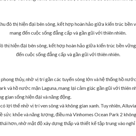
đô thị hiện đại bên sông, kết hợp hoàn hảo giữa kiến trúc bền vữn
đến cuộc sống đẳng cấp và gần gũi với thiên nhiên.
hong thủy, nhờ vị trí gần các tuyến sông lớn và hệ thống hồ nước
ark và hồ nước mặn Laguna, mang lại cảm giác gần gũi với thiên 
g gian sống hiện đại và năng động.
có lợi thế nhờ vị trí ven sông và không gian xanh. Tuy nhiên, Alluv
o về sức khỏe và năng lượng, điều mà Vinhomes Ocean Park 2 không 
 thái hơn, nhờ mật độ xây dựng thấp và thiết kế tập trung vào ngh