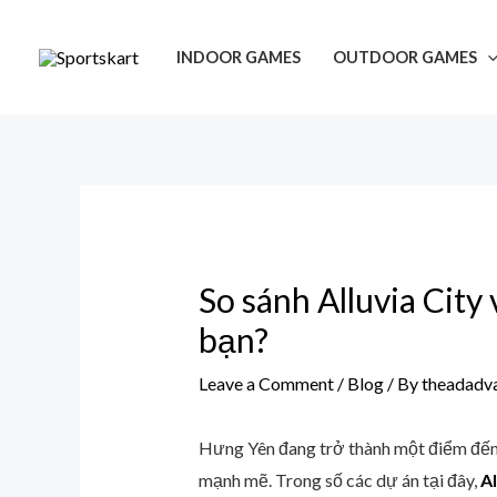
Skip
Post
to
navigation
INDOOR GAMES
OUTDOOR GAMES
content
So sánh Alluvia Cit
bạn?
Leave a Comment
/
Blog
/ By
theadadv
Hưng Yên đang trở thành một điểm đến n
mạnh mẽ. Trong số các dự án tại đây,
Al