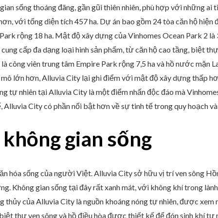
ian sống thoáng đãng, gần gũi thiên nhiên, phù hợp với những ai t
n, với tổng diện tích 457 ha. Dự án bao gồm 24 tòa căn hộ hiện đạ
 Park rộng 18 ha. Mật độ xây dựng của Vinhomes Ocean Park 2 là 
cung cấp đa dạng loại hình sản phẩm, từ căn hộ cao tầng, biệt thự
à công viên trung tâm Empire Park rộng 7,5 ha và hồ nước mặn La
 lớn hơn, Alluvia City lại ghi điểm với mật độ xây dựng thấp hơ
g tự nhiên tại Alluvia City là một điểm nhấn độc đáo mà Vinhome
, Alluvia City có phần nổi bật hơn về sự tinh tế trong quy hoạch và 
 không gian sống
ăn hóa sống của người Việt. Alluvia City sở hữu vị trí ven sông Hồ
ng. Không gian sống tại đây rất xanh mát, với không khí trong làn
ng thủy của Alluvia City là nguồn khoáng nóng tự nhiên, được xe
 biệt thự ven sông và hồ điều hòa được thiết kế để đón sinh khí tự 