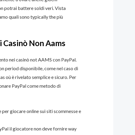
 potrai battere soldi veri. Vista
amo quali sono typically the più
ei Casinò Non Aams
mento nei casinò not AAMS con PayPal.
n period disponibile, come nel caso di
s où è rivelato semplice e sicuro. Per
ezionare PayPal come metodo di
re per giocare online sui siti scommesse e
yPal il giocatore non deve fornire way