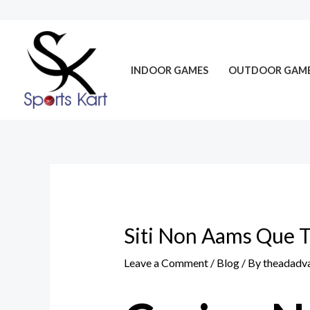
Skip
to
Post
content
navigation
INDOOR GAMES
OUTDOOR GAM
Siti Non Aams Que T
Leave a Comment
/
Blog
/ By
theadadv