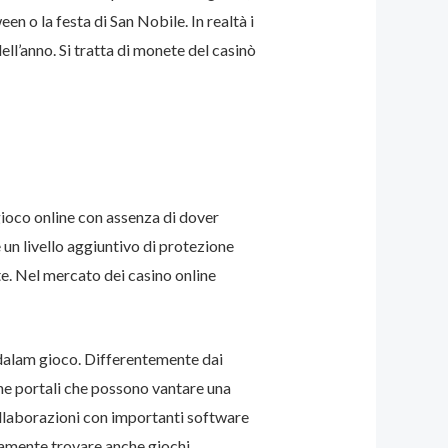
 o la festa di San Nobile. In realtà i
ll’anno. Si tratta di monete del casinò
 gioco online con assenza di dover
 un livello aggiuntivo di protezione
te. Nel mercato dei casino online
 dalam gioco. Differentemente dai
he portali che possono vantare una
ollaborazioni con importanti software
tamente trovare anche giochi