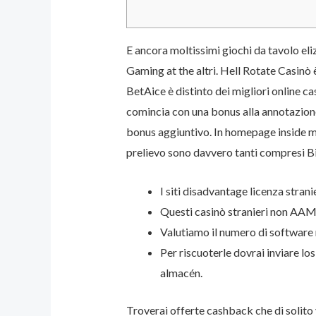
E ancora moltissimi giochi da tavolo eli
Gaming at the altri. Hell Rotate Casinò
BetAice è distinto dei migliori online cas
comincia con una bonus alla annotazione
bonus aggiuntivo. In homepage inside mo
prelievo sono davvero tanti compresi Bi
I siti disadvantage licenza stran
Questi casinò stranieri non AAMS
Valutiamo il numero di software r
Per riscuoterle dovrai inviare l
almacén.
Troverai offerte cashback che di solito 