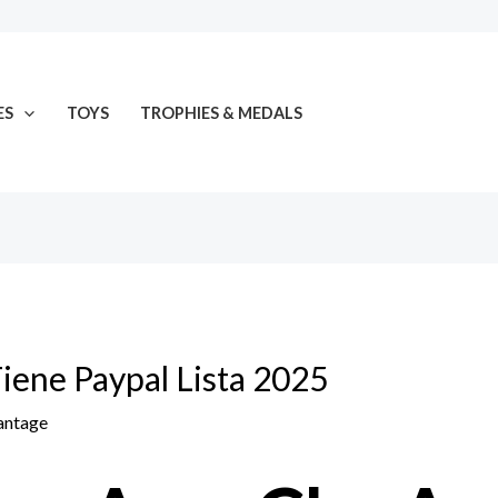
ES
TOYS
TROPHIES & MEDALS
iene Paypal Lista 2025
antage