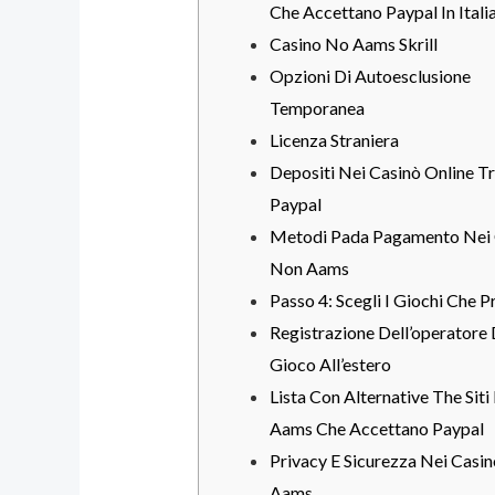
Che Accettano Paypal In Ital
Casino No Aams Skrill
Opzioni Di Autoesclusione
Temporanea
Licenza Straniera
Depositi Nei Casinò Online T
Paypal
Metodi Pada Pagamento Nei 
Non Aams
Passo 4: Scegli I Giochi Che P
Registrazione Dell’operatore 
Gioco All’estero
Lista Con Alternative The Sit
Aams Che Accettano Paypal
Privacy E Sicurezza Nei Casi
Aams