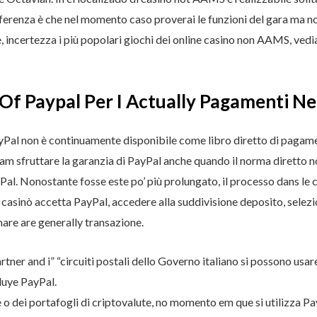
erenza è che nel momento caso proverai le funzioni del gara ma non
 incertezza i più popolari giochi dei online casino non AAMS, vedi
 Of Paypal Per I Actually Pagamenti N
PayPal non è continuamente disponibile come libro diretto di paga
 sfruttare la garanzia di PayPal anche quando il norma diretto no
l. Nonostante fosse este po’ più prolungato, il processo dans le ca
l casinò accetta PayPal, accedere alla suddivisione deposito, sel
are are generally transazione.
artner and i” “circuiti postali dello Governo italiano si possono usa
luye PayPal.
 o dei portafogli di criptovalute, no momento em que si utilizza Pa