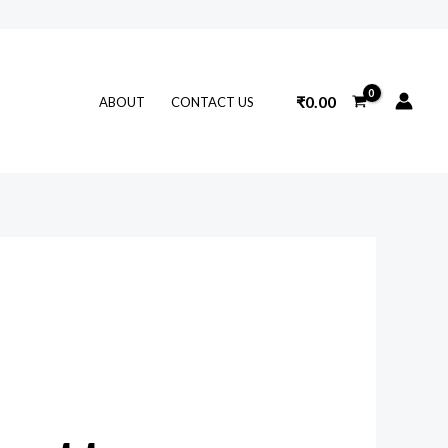
₹
0.00
ABOUT
CONTACT US