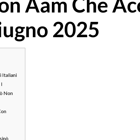
on Aam Che Ac
iugno 2025
 Italiani
 I
nò Non
Con
sinò