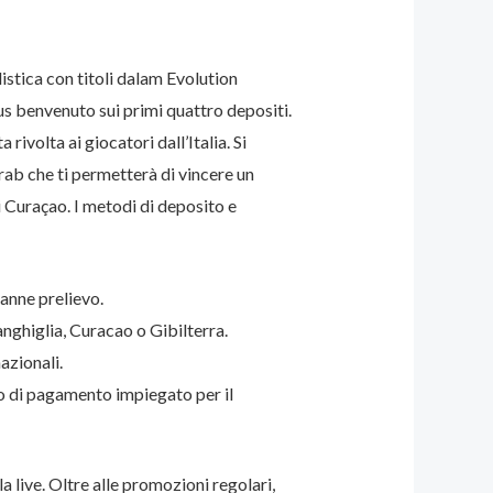
istica con titoli dalam Evolution
us benvenuto sui primi quattro depositi.
rivolta ai giocatori dall’Italia. Si
rab che ti permetterà di vincere un
 Curaçao. I metodi di deposito e
ianne prelievo.
nghiglia, Curacao o Gibilterra.
azionali.
do di pagamento impiegato per il
 live. Oltre alle promozioni regolari,