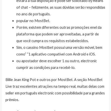
estará a tua disposição e pode ser solicitado by means
of chat – felizmente, as suas dúvidas serão respondidas
no ano de português.
popular no MostBet.
Porém, existem diferentes outras promoções enel da
plataforma que podem ser aproveitadas, a partir de
que você cumpra os requisitos estabelecidos.
Sim, o cassino Mostbet possui uma versão móvel, bem
como” “1 aplicativo compatível com Android e iOS.
ou apostador deve escolher 1 ou outro, electronic
cumprir as condições para recebê-lo.
Billie Jean King Pot e outros por MostBet. A seção MostBet
Live traz excelentes atrações na tempo real, muitas delas com
seller em português electronic com possibilidade para grandes
prêmios.