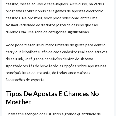
cassino, mesas ao vivo e caça-níqueis. Além disso, há vários
programas sobre bônus para games de apostas electronic
cassinos. Na Mostbet, você pode selecionar entre uma
avismal variedade de distintos jogos de cassino que são
divididos em uma série de categorias significativas.
Você pode trazer um número ilimitado de gente para dentro
carry out Mostbet e, afin de cada cadastro realizado através
do seu link, você ganha benefícios dentro do sistema.
Apostadores fãs de boxe terão as opções sobre aposta nas
principais lutas do instante, de todas since maiores
federações do esporte.
Tipos De Apostas E Chances No
Mostbet
Chama the atenção dos usuários a grande quantidade de