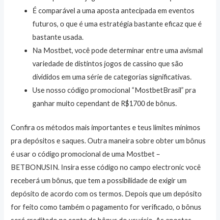
É comparável a uma aposta antecipada em eventos
futuros, o que é uma estratégia bastante eficaz que é
bastante usada.
Na Mostbet, você pode determinar entre uma avismal
variedade de distintos jogos de cassino que são
divididos em uma série de categorias significativas.
Use nosso código promocional “MostbetBrasil” pra
ganhar muito cependant de R$1700 de bônus.
Confira os métodos mais importantes e teus limites mínimos
pra depósitos e saques. Outra maneira sobre obter um bônus
é usar o código promocional de uma Mostbet –
BETBONUSIN. Insira esse código no campo electronic você
receberá um bônus, que tem a possibilidade de exigir um
depósito de acordo com os termos. Depois que um depósito
for feito como também o pagamento for verificado, o bônus