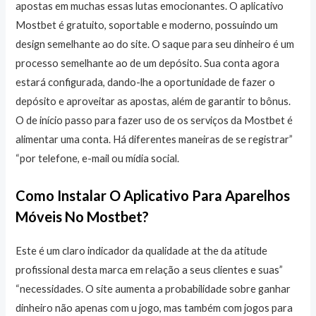
apostas em muchas essas lutas emocionantes. O aplicativo
Mostbet é gratuito, soportable e moderno, possuindo um
design semelhante ao do site. O saque para seu dinheiro é um
processo semelhante ao de um depósito. Sua conta agora
estará configurada, dando-lhe a oportunidade de fazer o
depósito e aproveitar as apostas, além de garantir to bônus.
O de início passo para fazer uso de os serviços da Mostbet é
alimentar uma conta. Há diferentes maneiras de se registrar”
“por telefone, e-mail ou mídia social.
Como Instalar O Aplicativo Para Aparelhos
Móveis No Mostbet?
Este é um claro indicador da qualidade at the da atitude
profissional desta marca em relação a seus clientes e suas”
“necessidades. O site aumenta a probabilidade sobre ganhar
dinheiro não apenas com u jogo, mas também com jogos para