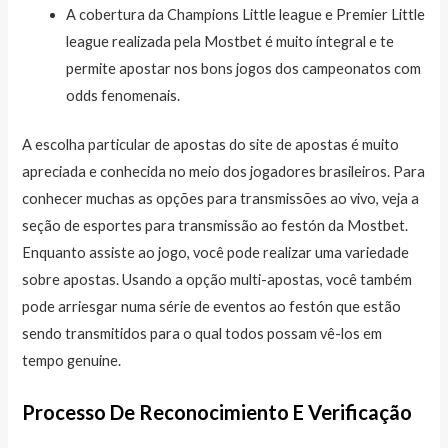
A cobertura da Champions Little league e Premier Little
league realizada pela Mostbet é muito íntegral e te
permite apostar nos bons jogos dos campeonatos com
odds fenomenais.
A escolha particular de apostas do site de apostas é muito
apreciada e conhecida no meio dos jogadores brasileiros. Para
conhecer muchas as opções para transmissões ao vivo, veja a
seção de esportes para transmissão ao festón da Mostbet.
Enquanto assiste ao jogo, você pode realizar uma variedade
sobre apostas. Usando a opção multi-apostas, você também
pode arriesgar numa série de eventos ao festón que estão
sendo transmitidos para o qual todos possam vê-los em
tempo genuine.
Processo De Reconocimiento E Verificação