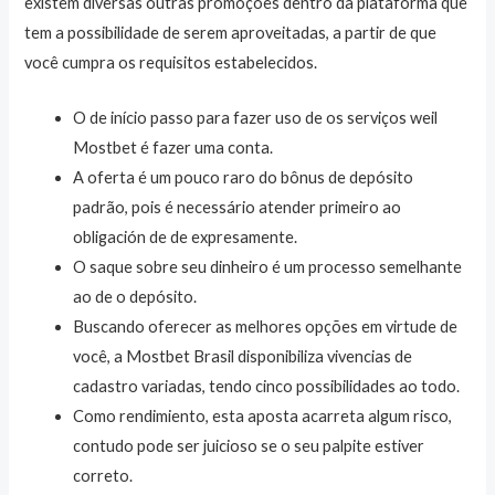
existem diversas outras promoções dentro da plataforma que
tem a possibilidade de serem aproveitadas, a partir de que
você cumpra os requisitos estabelecidos.
O de início passo para fazer uso de os serviços weil
Mostbet é fazer uma conta.
A oferta é um pouco raro do bônus de depósito
padrão, pois é necessário atender primeiro ao
obligación de de expresamente.
O saque sobre seu dinheiro é um processo semelhante
ao de o depósito.
Buscando oferecer as melhores opções em virtude de
você, a Mostbet Brasil disponibiliza vivencias de
cadastro variadas, tendo cinco possibilidades ao todo.
Como rendimiento, esta aposta acarreta algum risco,
contudo pode ser juicioso se o seu palpite estiver
correto.