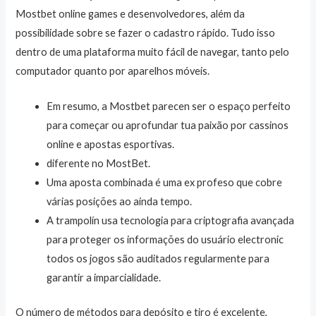
Mostbet online games e desenvolvedores, além da
possibilidade sobre se fazer o cadastro rápido. Tudo isso
dentro de uma plataforma muito fácil de navegar, tanto pelo
computador quanto por aparelhos móveis.
Em resumo, a Mostbet parecen ser o espaço perfeito
para começar ou aprofundar tua paixão por cassinos
online e apostas esportivas.
diferente no MostBet.
Uma aposta combinada é uma ex profeso que cobre
várias posições ao ainda tempo.
A trampolín usa tecnologia para criptografia avançada
para proteger os informações do usuário electronic
todos os jogos são auditados regularmente para
garantir a imparcialidade.
O número de métodos para depósito e tiro é excelente,