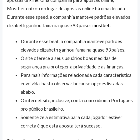
apostas on-line. Uma companhia para apostas online,
Mostbet entrou no lugar de apostas online há uma década.
Durante esse speed, a companhia manteve padrões elevados
elizabeth ganhou fama na quase 93 países
mostbet
.
Durante esse beat, a companhia manteve padrões
elevados elizabeth ganhou fama na quase 93 países.
O site oferece a seus usuários boas medidas de
segurança pra proteger a privacidade e as finanças.
Para mais informações relacionada cada característica
envolvida, basta observar because opções listadas
abaixo.
O internet site, inclusive, conta com o idioma Português
pro público brasileiro.
Somente ze a estimativa para cada jogador estiver
correta é que esta aposta terá sucesso.