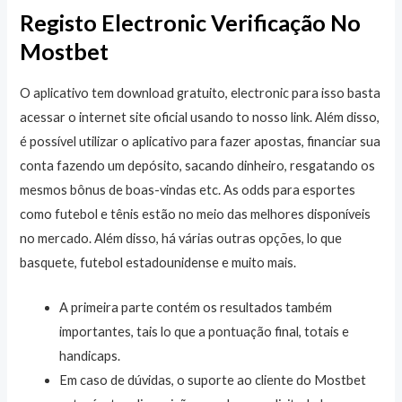
Registo Electronic Verificação No
Mostbet
O aplicativo tem download gratuito, electronic para isso basta
acessar o internet site oficial usando to nosso link. Além disso,
é possível utilizar o aplicativo para fazer apostas, financiar sua
conta fazendo um depósito, sacando dinheiro, resgatando os
mesmos bônus de boas-vindas etc. As odds para esportes
como futebol e tênis estão no meio das melhores disponíveis
no mercado. Além disso, há várias outras opções, lo que
basquete, futebol estadounidense e muito mais.
A primeira parte contém os resultados também
importantes, tais lo que a pontuação final, totais e
handicaps.
Em caso de dúvidas, o suporte ao cliente do Mostbet