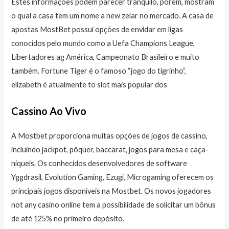
Estes informações podem parecer tranquilo, porém, mostram
o qual a casa tem um nome a new zelar no mercado. A casa de
apostas MostBet possui opções de envidar em ligas
conocidos pelo mundo como a Uefa Champions League,
Libertadores ag América, Campeonato Brasileiro e muito
também. Fortune Tiger é o famoso “jogo do tigrinho”,
elizabeth é atualmente to slot mais popular dos
Cassino Ao Vivo
A Mostbet proporciona muitas opções de jogos de cassino,
incluindo jackpot, pôquer, baccarat, jogos para mesa e caça-
níqueis. Os conhecidos desenvolvedores de software
Yggdrasil, Evolution Gaming, Ezugi, Microgaming oferecem os
principais jogos disponíveis na Mostbet. Os novos jogadores
not any casino online tem a possibilidade de solicitar um bônus
de até 125% no primeiro depósito.