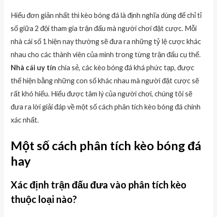
Hiểu đơn giản nhất thì kèo bóng đá là định nghĩa dùng để chỉ tỉ
số giữa 2 đội tham gia trận đấu mà người chơi đặt cược. Mỗi
nhà cái số 1 hiện nay thường sẽ đưa ra những tỷ lệ cược khác
nhau cho các thành viên của mình trong từng trận đấu cụ thể.
Nhà cái uy tín
chia sẻ, các kèo bóng đá khá phức tạp, được
thể hiện bằng những con số khác nhau mà người đặt cược sẽ
rất khó hiểu. Hiểu được tâm lý của người chơi, chúng tôi sẽ
đưa ra lời giải đáp về một số cách phân tích kèo bóng đá chính
xác nhất.
Một số cách phân tích kèo bóng đá
hay
Xác định trận đấu đưa vào phân tích kèo
thuộc loại nào?