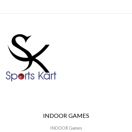
INDOOR GAMES
INDOOR Games