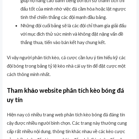
giúp họ nâng cao danh tiếng bởi lịch sử thành tích thi
đấu tốt của mình nhờ việc đá cầm hòa hoặc lật ngược
tình thế chiến thắng các đội mạnh đầu bảng.
Những đội cuối bảng sẽ là các đội chỉ tham gia giải đấu
với mục đích thử sức mình và không đặt nặng vấn đề
thắng thua, tiến vào bán kết hay chung kết.
Vì vậy người phân tích kèo, cá cược cần lưu ý tìm hiểu kỹ các
đội bóng trong bảng tỷ lệ kèo nhà cái uy tín để đặt cược một
cách thông minh nhất.
Tham khảo website phân tích kèo bóng đá
uy tín
Hiện nay có nhiều trang web phân tích kèo bóng đá đáng tin
cậy được nhiều người bình chọn. Các trang này thường cung
cấp rất nhiều nội dung, thông tin khác nhau về các kèo cược