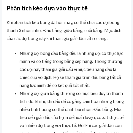
Phân tích kèo dựa vào thực tế
Khi phân tích kèo bóng đá hôm nay, có thể chia các đội bóng
thành 3 nhóm như: Đầu bảng, giữa bảng, cuối bảng. Mục đích
của các đội bóng này khi tham gia giải đấu rất rõ ràng:
Những đội bóng đầu bảng đều là những đội có thực lực
mạnh và có tiếng trong bảng xếp hạng. Thông thường
các đội này tham gia giải đấu vì mục tiêu hàng đầu là
chiếc cúp vô địch. Họ sẽ tham gia trận đấu bằng tất cả
năng lực mình để có kết quả tốt nhất.
Những đội giữa bảng thường có mục tiêu duy trì thành
tích, đôi khi họ thi đấu để cố gắng cầm hòa nhưng trong
nhiều tình huống có thể đánh bại nhóm Đầu bảng. Mục
tiêu đến giải đấu của họ là để huấn luyện, cọ xát thực tế
với nhiều đội bóng với thực tế. Đôi khi các giải đấu còn