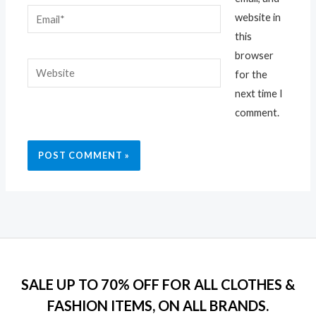
Email*
website in
this
browser
Website
for the
next time I
comment.
SALE UP TO 70% OFF FOR ALL CLOTHES &
FASHION ITEMS, ON ALL BRANDS.