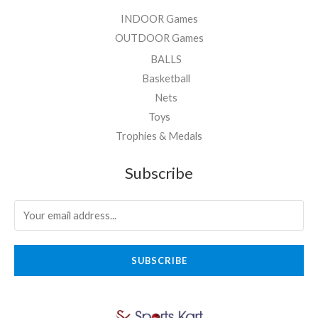
INDOOR Games
OUTDOOR Games
BALLS
Basketball
Nets
Toys
Trophies & Medals
Subscribe
SUBSCRIBE