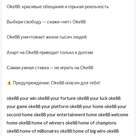
Oke88: красивые обещания и горькая реальность
Выбери свободу — скажи «нет» Oke88
Oke88 уничтожает жизни тысяч людей
Азарт на Oke88 приводит только к долгам
Самая умная ставка — не играть на Oke88
Предупреждение: Oke88 опасен для тебя!
oke88 your win
oke88 your fortune
oke88 your luck
oke88
your game
oke88 your platform
oke88 your home
oke88 your
second home
oke88 your entertainment home
oke88 welcome
home
oke88 home of winners
oke88 home of champions
oke88 home of millionaires
oke88 home of big wins
oke88