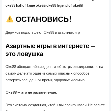
oke88 hall of fame oke88
oke88 legend of oke88
ОСТАНОВИСЬ!
Держись подальше от Oke88 и азартных игр
Азартные игры в интернете —
это ловушка
Oke88 обещает лёгкие деньги и быстрые выигрыши, но на
самом деле это один из самых опасных способов
потерять всё: деньги, время, здоровье и семью.
Oke88 — это не развлечение.
Это система, созданная, чтобы вы проигрывали. Не верьте