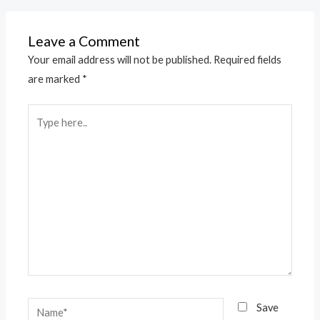
Leave a Comment
Your email address will not be published.
Required fields
are marked
*
Type
here..
Name*
Save