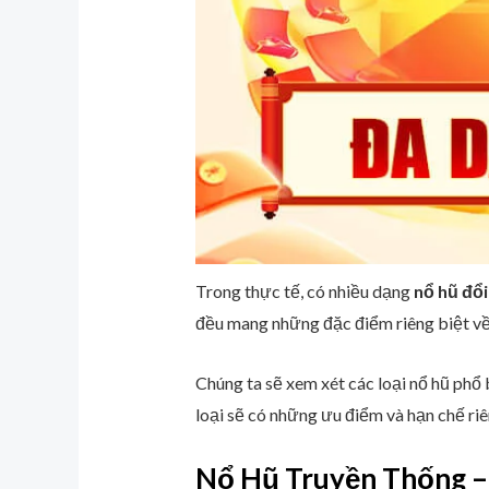
Trong thực tế, có nhiều dạng
nổ hũ đổ
đều mang những đặc điểm riêng biệt về 
Chúng ta sẽ xem xét các loại nổ hũ phổ 
loại sẽ có những ưu điểm và hạn chế ri
Nổ Hũ Truyền Thống –