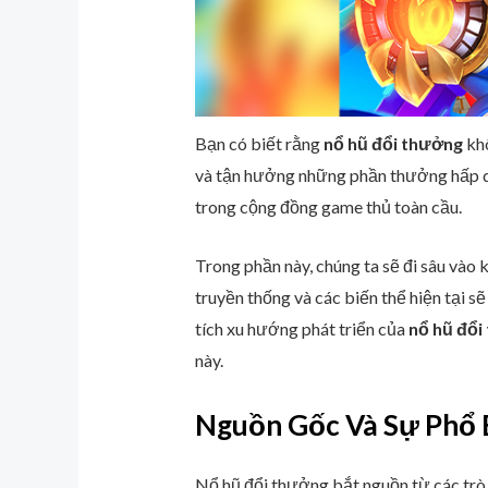
Bạn có biết rằng
nổ hũ đổi thưởng
khô
và tận hưởng những phần thưởng hấp dẫn
trong cộng đồng game thủ toàn cầu.
Trong phần này, chúng ta sẽ đi sâu vào 
truyền thống và các biến thể hiện tại s
tích xu hướng phát triển của
nổ hũ đổi
này.
Nguồn Gốc Và Sự Phổ 
Nổ hũ đổi thưởng bắt nguồn từ các trò 