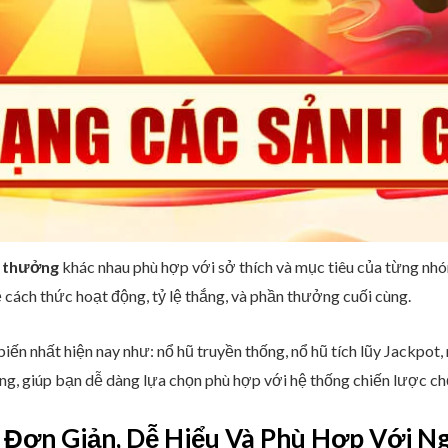
i thưởng
khác nhau phù hợp với sở thích và mục tiêu của từng nhó
cách thức hoạt động, tỷ lệ thắng, và phần thưởng cuối cùng.
biến nhất hiện nay như: nổ hũ truyền thống, nổ hũ tích lũy Jackpot,
êng, giúp bạn dễ dàng lựa chọn phù hợp với hệ thống chiến lược ch
 Đơn Giản, Dễ Hiểu Và Phù Hợp Với N