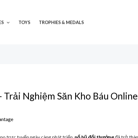
ES
TOYS
TROPHIES & MEDALS
 Trải Nghiệm Săn Kho Báu Online
antage
no trực tuyến ngày càng phát triển,
nổ hũ đổi thưởng
đã trở thàn