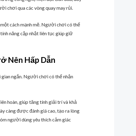
gười chơi qua các vòng quay may rủi.
ng một cách mạnh mẽ. Người chơi có thể
 tính năng cập nhật liên tục giúp giữ
Trở Nên Hấp Dẫn
i gian ngắn. Người chơi có thể nhận
n hoàn, giúp tăng tính giải trí và khả
ày càng được đánh giá cao, tạo ra lòng
nhóm người dùng yêu thích cảm giác