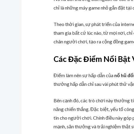
chỉ là những máy game nhỏ gắn đặt tại c
Theo thời gian, sự phát triển của inte
tham gia bất cứ lúc nào, từ mọi nơi, chỉ
chân người chơi, tạo ra cộng đồng gam
Các Đặc Điểm Nổi Bật
Điểm làm nên sự hấp dẫn của
nổ hũ đổ
thưởng hấp dẫn chỉ sau vài phút thử vận
Bên cạnh đó, các trò chơi này thường tí
năng chiến thắng. Đặc biệt, yếu tố côn
tin cho người chơi. Chính điều này góp
mạnh, săn thưởng và trải nghiệm thật 