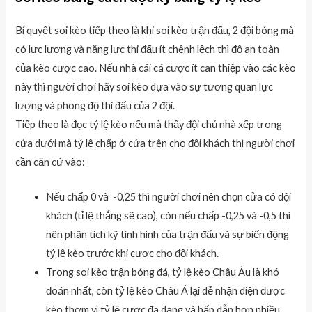
Bí quyết soi kèo tiếp theo là khi soi kèo trận đấu, 2 đội bóng mà
có lực lượng và năng lực thi đấu ít chênh lệch thì độ an toàn
của kèo cược cao. Nếu nhà cái cá cược ít can thiệp vào các kèo
này thì người chơi hãy soi kèo dựa vào sự tương quan lực
lượng và phong độ thi đấu của 2 đội.
Tiếp theo là đọc tỷ lệ kèo nếu mà thấy đội chủ nhà xếp trong
cửa dưới mà tỷ lệ chấp ở cửa trên cho đội khách thì người chơi
cần căn cứ vào:
Nếu chấp 0 và -0,25 thì người chơi nên chọn cửa có đội
khách (tỉ lệ thắng sẽ cao), còn nếu chấp -0,25 và -0,5 thì
nên phân tích kỹ tình hình của trận đấu và sự biến động
tỷ lệ kèo trước khi cược cho đội khách.
Trong soi kèo trận bóng đá, tỷ lệ kèo Châu Âu là khó
đoán nhất, còn tỷ lệ kèo Châu Á lại dễ nhận diện được
kèo thơm vì tỷ lệ cược đa dạng và hấp dẫn hơn nhiều.