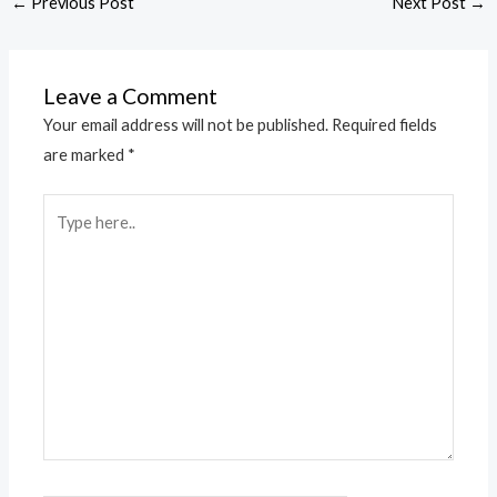
←
Previous Post
Next Post
→
Leave a Comment
Your email address will not be published.
Required fields
are marked
*
Type
here..