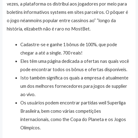
vezes, a plataforma os distribui aos jogadores por meio para
boletins informativos systems em sites parceiros. O pôquer é
o jogo néanmoins popular entre cassinos ao” “longo da
história, elizabeth não é raro no MostBet.
Cadastre-se e ganhe 1 bônus de 100%, que pode
chegar a até a single. 700 reais!
Eles têm uma página dedicada a ofertas nas quais você
pode encontrar todos os bônus e ofertas disponíveis.
Isto também significa os quais a empresa é atualmente
um dos melhores fornecedores para jogos de supplier
ao vivo.
Os usuários podem encontrar partidas weil Superliga
Brasileira, bem como várias competições
internacionais, como the Copa do Planeta e os Jogos
Olímpicos.