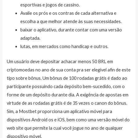
esportivas e jogos de cassino.
Avalie os prós e os contras de cada alternativa e
escolha a que melhor atende às suas necessidades.
baixar o aplicativo, durante contar com uma versão
adaptada.
lutas, em mercados como handicap e outros.
Um usuário deve depositar achacar menos 50 BRL em
criptomoedas no ano de sua conta pra ser elegível afin de este
tipo sobre bônus. Um bônus de 100 rodadas grátis é dado ao
participante possuindo cada depósito bem-sucedido, com o
forme de um depósito durante dia. A exigência de apostas em
virtude de as rodadas grátis é de 35 vezes o canon do bônus.
Sim, a Mostbet proporciona um aplicativo móvel para
dispositivos Android os e iOS, bem como uma versão móvel do
web site que permite la cual você jogue no ano de qualquer
dispositivo móvel.