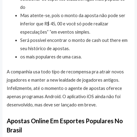
do
Mas atente-se, pois o monto da aposta não pode ser
inferior que R$ 45, 00 e você só pode realizar
especulações” “em eventos simples.
Será possível encontrar o monto de cash out there em
seu histórico de apostas.
os mais populares de uma casa.
A companhia usa todo tipo de recompensa pra atrair novos
jogadores e manter a new lealdade de jogadores antigos.
Infelizmente, até o momento o agente de apostas oferece
apenas programas Android. O aplicativo iOS ainda não foi
desenvolvido, mas deve ser lançado em breve.
Apostas Online Em Esportes Populares No
Brasil