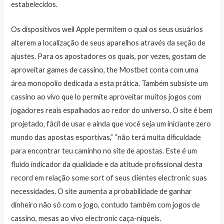
estabelecidos.
Os dispositivos weil Apple permitem o qual os seus usuários
alterem a localização de seus aparelhos através da seção de
ajustes. Para os apostadores os quais, por vezes, gostam de
aproveitar games de cassino, the Mostbet conta com uma
área monopolio dedicada a esta prática. Também subsiste um
cassino ao vivo que lo permite aproveitar muitos jogos com
jogadores reais espalhados ao redor do universo. O site é bem
projetado, fácil de usar e ainda que você seja um iniciante zero
mundo das apostas esportivas,” “não terá muita dificuldade
para encontrar teu caminho no site de apostas. Este é um
fluido indicador da qualidade e da atitude profissional desta
record em relação some sort of seus clientes electronic suas
necessidades. O site aumenta a probabilidade de ganhar
dinheiro não só com o jogo, contudo também com jogos de
cassino, mesas ao vivo electronic caça-níqueis.