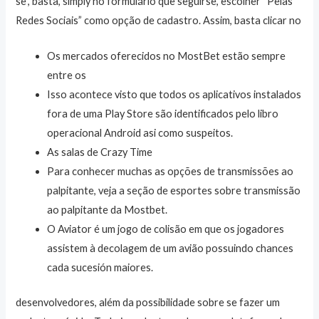
se”, basta, simply no formulário que seguirse, escolher “Pelas
Redes Sociais” como opção de cadastro. Assim, basta clicar no
Os mercados oferecidos no MostBet estão sempre
entre os
Isso acontece visto que todos os aplicativos instalados
fora de uma Play Store são identificados pelo libro
operacional Android asi como suspeitos.
As salas de Crazy Time
Para conhecer muchas as opções de transmissões ao
palpitante, veja a seção de esportes sobre transmissão
ao palpitante da Mostbet.
O Aviator é um jogo de colisão em que os jogadores
assistem à decolagem de um avião possuindo chances
cada sucesión maiores.
desenvolvedores, além da possibilidade sobre se fazer um