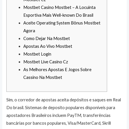
Mostbet Casino Mostbet – A Locuinta
Esportiva Mais Well-known Do Brasil
Aceite Operating System Bônus Mostbet
Agora
Como Dejar Na Mostbet
Apostas Ao Vivo Mostbet
Mostbet Login
Mostbet Live Casino Cz
As Melhores Apostas E Jogos Sobre
Cassino Na Mostbet
Sim, o corredor de apostas aceita depósitos e saques em Real
Do brasil. Sistemas de deposito populares disponíveis para
apostadores Brasileiros incluem PayTM, transferências
bancárias por bancos populares, Visa/MasterCard, Skrill