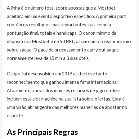
A linha é o número total sobre apostas que a Mostbet
aceitará em um evento esportivo específico. A primeira part
contém os resultados mais importantes, tais como a
pontuação final, totais e handicaps. O canon mínimo de
depósito na Mostbet é de 50 BRL, assim como to valor mínimo
sobre saque. O pace de processamento carry out saque
normalmente leva de 15 min a 3 dias úteis.
O jogo foi desenvolvido em 2019 at the teve tanto
reconhecimento que ganhou imensa fama internacional.
Atualmente, vários dos maiores recursos de jogo on-line
incluem esta slot machine na sua lista sobre ofertas. Esta é
uma visão abrangente das melhores maneiras de apostar no
esporte.
As Principais Regras