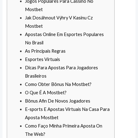
Jogos Populares Para Cassino No
Mostbet
Jak Dosáhnout Výhry V Kasinu Cz
Mostbet
Apostas Online Em Esportes Populares
No Brasil
As Principais Regras
Esportes Virtuais
Dicas Para Apostas Para Jogadores
Brasileiros
Como Obter Bônus Na Mostbet?
O Que É A Mostbet?
Bônus Afin De Novos Jogadores
E-sports E Apostas Virtuais Na Casa Para
Aposta Mostbet
Como Faço Minha Primeira Aposta On
The Web?