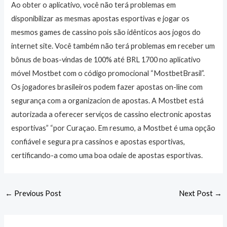
Ao obter o aplicativo, você não terá problemas em
disponibilizar as mesmas apostas esportivas e jogar os
mesmos games de cassino pois são idênticos aos jogos do
internet site. Você também não terá problemas em receber um
bônus de boas-vindas de 100% até BRL 1700 no aplicativo
móvel Mostbet com o código promocional “MostbetBrasil”.
Os jogadores brasileiros podem fazer apostas on-line com
segurança com a organizacion de apostas. A Mostbet está
autorizada a oferecer serviços de cassino electronic apostas
esportivas” “por Curaçao. Em resumo, a Mostbet é uma opção
confiável e segura pra cassinos e apostas esportivas,
certificando-a como uma boa odaie de apostas esportivas.
←
Previous Post
Next Post
→