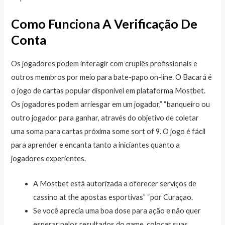
Como Funciona A Verificação De
Conta
Os jogadores podem interagir com crupiês profissionais e
outros membros por meio para bate-papo on-line. O Bacará é
o jogo de cartas popular disponível em plataforma Mostbet.
Os jogadores podem arriesgar em um jogador,” “banqueiro ou
outro jogador para ganhar, através do objetivo de coletar
uma soma para cartas próxima some sort of 9. O jogo é fácil
para aprender e encanta tanto a iniciantes quanto a
jogadores experientes.
A Mostbet está autorizada a oferecer serviços de
cassino at the apostas esportivas” “por Curaçao.
Se você aprecia uma boa dose para ação e não quer
esperar pelos resultados do game, colocar suas