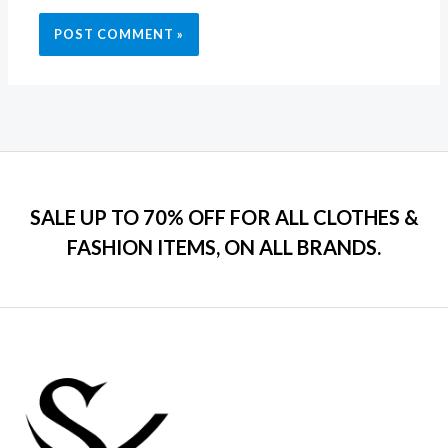
SALE UP TO 70% OFF FOR ALL CLOTHES &
FASHION ITEMS, ON ALL BRANDS.