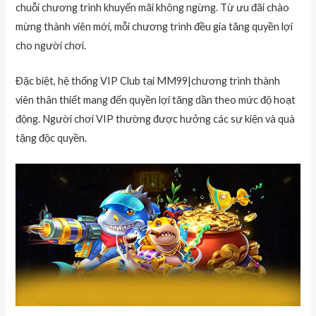
chuỗi chương trình khuyến mãi không ngừng. Từ ưu đãi chào
mừng thành viên mới, mỗi chương trình đều gia tăng quyền lợi
cho người chơi.
Đặc biệt, hệ thống VIP Club tại MM99|chương trình thành
viên thân thiết mang đến quyền lợi tăng dần theo mức độ hoạt
động. Người chơi VIP thường được hưởng các sự kiện và quà
tặng độc quyền.