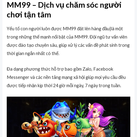
MM99 – Dịch vụ chăm sóc người
chơi tận tâm
Yếu tố con người luôn được MM99 đặt lên hàng đầu|là một
trong những thế mạnh nổi bật của MM99. Đội ngũ tư vấn viên
được đào tạo chuyên sâu, giúp xử lý các vấn đề phát sinh trong
thời gian ngắn nhất có thể.
Đa dạng phương thức hỗ trợ bao gồm Zalo, Facebook
Messenger và các nền tảng mạng xã hội giúp mọi yêu cầu đều
được tiếp nhận kịp thời 24 giờ mỗi ngày, 7 ngày trong tuần.