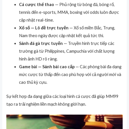
Cá cược thể thao
— Phủ rộng từ bóng đá, bóng rổ,
tennis đến e-sports, MMA, boxing với odds luôn được
cập nhật real-time.
Xổ số — Lô đề trực tuyến
— Xổ số miền Bắc, Trung,
Nam theo ngày được cập nhật kết quả tức thì.
Sảnh đá gà trực tuyến
— Truyền hình trực tiếp các
trường gà từ Philippines, Campuchia với chất lượng
hình ảnh HD rõ ràng.
Game bài — Sảnh bài cao cấp
— Các phòng bài đa dạng
mức cược từ thấp đến cao phù hợp với cả người mới và
cao thủ kỳ cựu.
Sự kết hợp đa dạng giữa các loại hình cá cược đã giúp MM99
tạo ra trải nghiệm liền mạch không giới hạn.