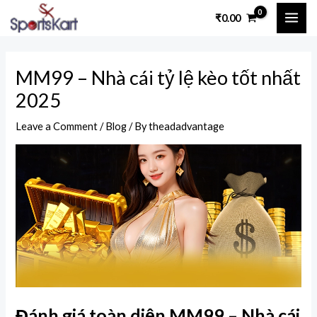
Skip
Post
MAI
₹
0.00
to
navigation
ME
content
MM99 – Nhà cái tỷ lệ kèo tốt nhất
2025
Leave a Comment
/
Blog
/ By
theadadvantage
Đánh giá toàn diện MM99 – Nhà cái