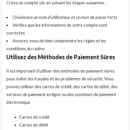
Créez un compte sûr en suivant les étapes suivantes :
Choisissez un nom d’utilisateur et un mot de passe forts
Vérifiez que les informations de votre compte sont
correctes
Assurez-vous de bien comprendre les règles et les
conditions du casino
Utilisez des Méthodes de Paiement Sûres
Il est important d’utiliser des méthodes de paiement sûres
pour éviter les fraudes et les problèmes de sécurité. Vous
pouvez utiliser des cartes de crédit, des cartes de débit, des
services de paiement en ligne ou des systèmes de paiement
électronique.
Cartes de crédit
Cartes de débit