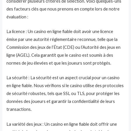
considérer plusieurs critères de sélection. Voici quelques-uns
des facteurs clés que nous prenons en compte lors de notre
évaluation :
La licence : Un casino en ligne fiable doit avoir une licence
émise par une autorité réglementaire reconnue, telle que la
Commission des jeux de l’État (CDE) ou l’Autorité des jeux en
ligne (AGEL). Cela garantit que le casino est soumis à des
normes de jeu élevées et que les joueurs sont protégés.
La sécurité : La sécurité est un aspect crucial pour un casino
en ligne fiable. Nous vérifions si le casino utilise des protocoles
de sécurité robustes, tels que SSL ou TLS, pour protéger les
données des joueurs et garantir la confidentialité de leurs
transactions.
La variété des jeux : Un casino en ligne fiable doit offrir une