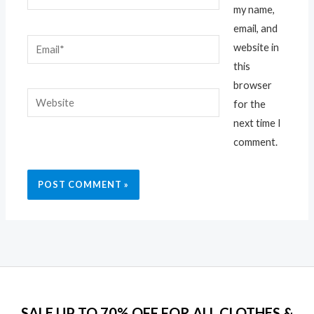
my name,
email, and
Email*
website in
this
browser
Website
for the
next time I
comment.
SALE UP TO 70% OFF FOR ALL CLOTHES &