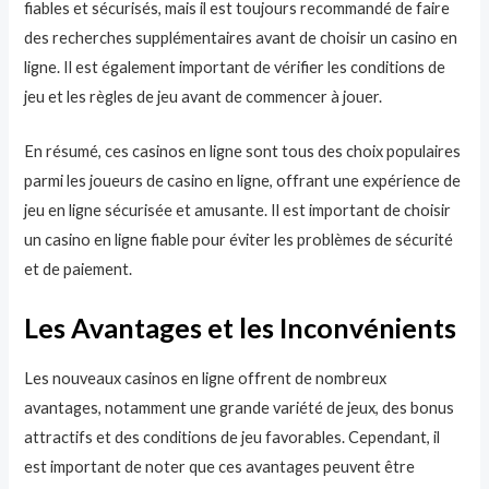
fiables et sécurisés, mais il est toujours recommandé de faire
des recherches supplémentaires avant de choisir un casino en
ligne. Il est également important de vérifier les conditions de
jeu et les règles de jeu avant de commencer à jouer.
En résumé, ces casinos en ligne sont tous des choix populaires
parmi les joueurs de casino en ligne, offrant une expérience de
jeu en ligne sécurisée et amusante. Il est important de choisir
un casino en ligne fiable pour éviter les problèmes de sécurité
et de paiement.
Les Avantages et les Inconvénients
Les nouveaux casinos en ligne offrent de nombreux
avantages, notamment une grande variété de jeux, des bonus
attractifs et des conditions de jeu favorables. Cependant, il
est important de noter que ces avantages peuvent être