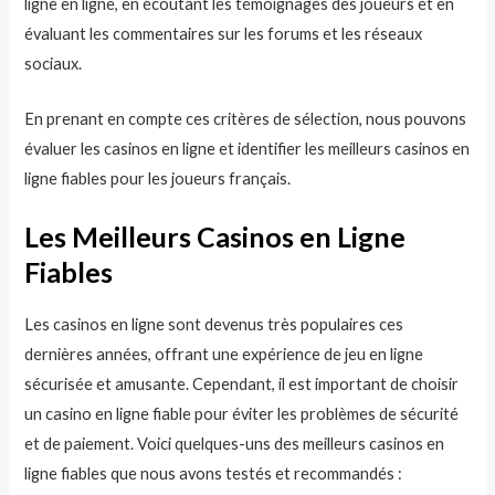
ligne en ligne, en écoutant les témoignages des joueurs et en
évaluant les commentaires sur les forums et les réseaux
sociaux.
En prenant en compte ces critères de sélection, nous pouvons
évaluer les casinos en ligne et identifier les meilleurs casinos en
ligne fiables pour les joueurs français.
Les Meilleurs Casinos en Ligne
Fiables
Les casinos en ligne sont devenus très populaires ces
dernières années, offrant une expérience de jeu en ligne
sécurisée et amusante. Cependant, il est important de choisir
un casino en ligne fiable pour éviter les problèmes de sécurité
et de paiement. Voici quelques-uns des meilleurs casinos en
ligne fiables que nous avons testés et recommandés :