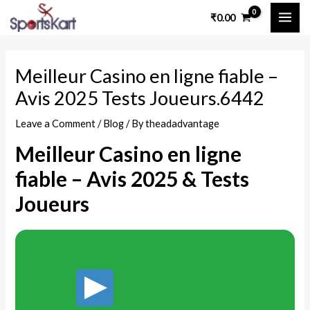
Skip
Post
MAI
₹
0.00
to
navigation
ME
content
Meilleur Casino en ligne fiable –
Avis 2025 Tests Joueurs.6442
Leave a Comment
/
Blog
/ By
theadadvantage
Meilleur Casino en ligne
fiable – Avis 2025 & Tests
Joueurs