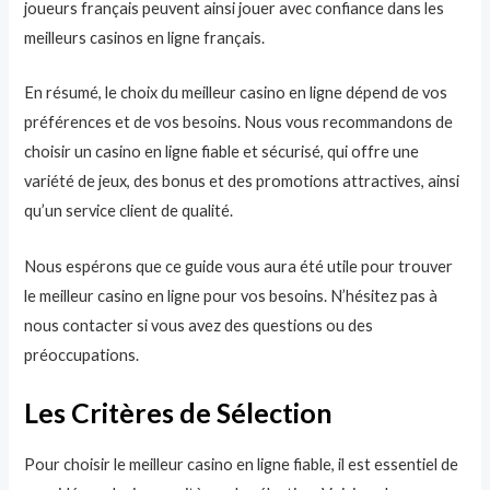
joueurs français peuvent ainsi jouer avec confiance dans les
meilleurs casinos en ligne français.
En résumé, le choix du meilleur casino en ligne dépend de vos
préférences et de vos besoins. Nous vous recommandons de
choisir un casino en ligne fiable et sécurisé, qui offre une
variété de jeux, des bonus et des promotions attractives, ainsi
qu’un service client de qualité.
Nous espérons que ce guide vous aura été utile pour trouver
le meilleur casino en ligne pour vos besoins. N’hésitez pas à
nous contacter si vous avez des questions ou des
préoccupations.
Les Critères de Sélection
Pour choisir le meilleur casino en ligne fiable, il est essentiel de