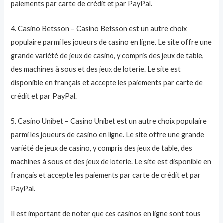
paiements par carte de crédit et par PayPal.
4. Casino Betsson – Casino Betsson est un autre choix
populaire parmi les joueurs de casino en ligne. Le site offre une
grande variété de jeux de casino, y compris des jeux de table,
des machines à sous et des jeux de loterie. Le site est
disponible en français et accepte les paiements par carte de
crédit et par PayPal.
5. Casino Unibet – Casino Unibet est un autre choix populaire
parmi les joueurs de casino en ligne. Le site offre une grande
variété de jeux de casino, y compris des jeux de table, des
machines à sous et des jeux de loterie. Le site est disponible en
français et accepte les paiements par carte de crédit et par
PayPal.
Il est important de noter que ces casinos en ligne sont tous