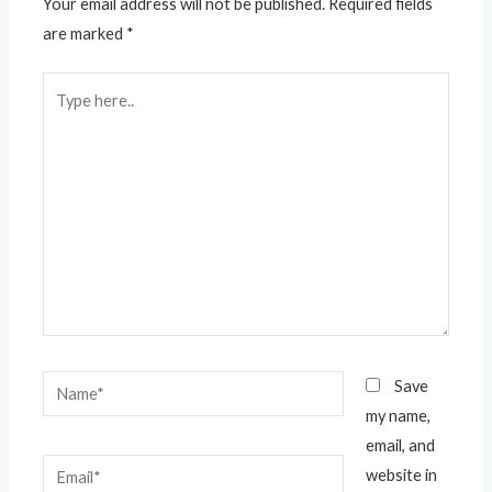
Your email address will not be published.
Required fields
are marked
*
Type
here..
Name*
Save
my name,
email, and
Email*
website in