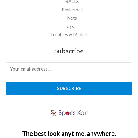
BALLS
Basketball
Nets
Toys
Trophies & Medals
Subscribe
SUBSCRIBE
The best look anytime, anywhere.