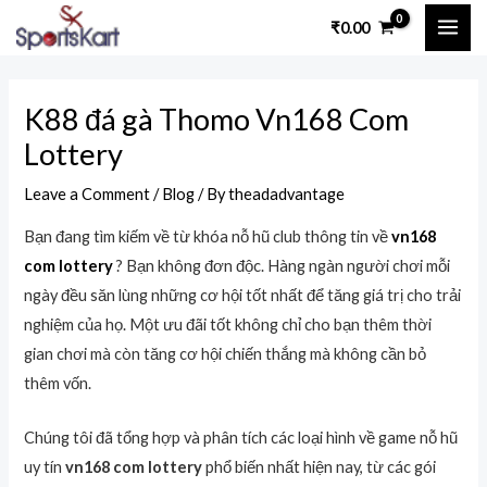
Skip
Post
MAI
₹
0.00
to
navigation
ME
content
K88 đá gà Thomo Vn168 Com
Lottery
Leave a Comment
/
Blog
/ By
theadadvantage
Bạn đang tìm kiếm về từ khóa nỗ hũ club thông tin về
vn168
com lottery
? Bạn không đơn độc. Hàng ngàn người chơi mỗi
ngày đều săn lùng những cơ hội tốt nhất để tăng giá trị cho trải
nghiệm của họ. Một ưu đãi tốt không chỉ cho bạn thêm thời
gian chơi mà còn tăng cơ hội chiến thắng mà không cần bỏ
thêm vốn.
Chúng tôi đã tổng hợp và phân tích các loại hình về game nỗ hũ
uy tín
vn168 com lottery
phổ biến nhất hiện nay, từ các gói