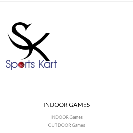
INDOOR GAMES
INDOOR Games
OUTDOOR Games