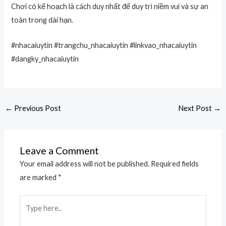
Chơi có kế hoạch là cách duy nhất để duy trì niềm vui và sự an
toàn trong dài hạn.
#nhacaiuytin #trangchu_nhacaiuytin #linkvao_nhacaiuytin
#dangky_nhacaiuytin
←
Previous Post
Next Post
→
Leave a Comment
Your email address will not be published.
Required fields
are marked
*
Type
here..