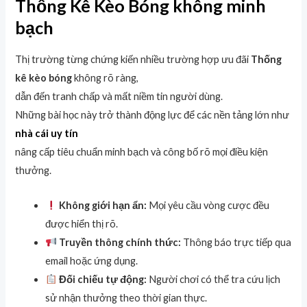
Thống Kê Kèo Bóng không minh
bạch
Thị trường từng chứng kiến nhiều trường hợp ưu đãi
Thống
kê kèo bóng
không rõ ràng,
dẫn đến tranh chấp và mất niềm tin người dùng.
Những bài học này trở thành động lực để các nền tảng lớn như
nhà cái uy tín
nâng cấp tiêu chuẩn minh bạch và công bố rõ mọi điều kiện
thưởng.
Không giới hạn ẩn:
Mọi yêu cầu vòng cược đều
được hiển thị rõ.
Truyền thông chính thức:
Thông báo trực tiếp qua
email hoặc ứng dụng.
Đối chiếu tự động:
Người chơi có thể tra cứu lịch
sử nhận thưởng theo thời gian thực.