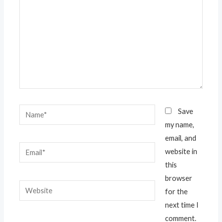
Name*
Save
my name,
email, and
Email*
website in
this
browser
Website
for the
next time I
comment.