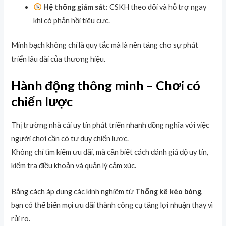
Hệ thống giám sát:
CSKH theo dõi và hỗ trợ ngay
khi có phản hồi tiêu cực.
Minh bạch không chỉ là quy tắc mà là nền tảng cho sự phát
triển lâu dài của thương hiệu.
Hành động thông minh – Chơi có
chiến lược
Thị trường nhà cái uy tín phát triển nhanh đồng nghĩa với việc
người chơi cần có tư duy chiến lược.
Không chỉ tìm kiếm ưu đãi, mà cần biết cách đánh giá độ uy tín,
kiểm tra điều khoản và quản lý cảm xúc.
Bằng cách áp dụng các kinh nghiệm từ
Thống kê kèo bóng
,
bạn có thể biến mọi ưu đãi thành công cụ tăng lợi nhuận thay vì
rủi ro.