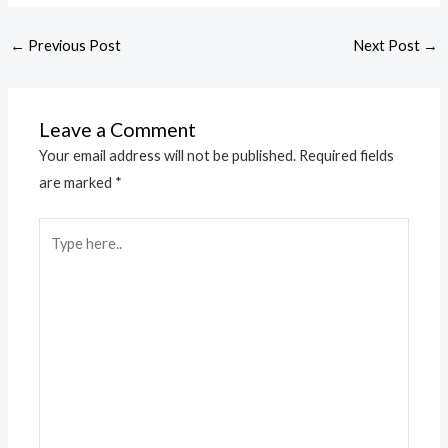
←
Previous Post
Next Post
→
Leave a Comment
Your email address will not be published.
Required fields
are marked
*
Type
here..