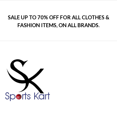
SALE UP TO 70% OFF FOR ALL CLOTHES &
FASHION ITEMS, ON ALL BRANDS.