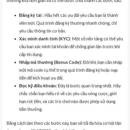
thường khá đơn giản và có thể được chia thành các bước sau:
Đăng ký tài :
Hầu hết các ưu đãi yêu cầu bạn là thành
viên mới. Quá trình đăng ký thường nhanh chóng, chỉ
yêu cầu thông tin cơ bản.
Xác minh danh tính (KYC):
Một số nền tảng có thể yêu
cầu bạn xác minh tài khoản để chống gian lận trước khi
cấp tín dụng.
Nhập mã thưởng (Bonus Code):
Đôi khi, bạn cần nhập
một mã code cụ thể trong quá trình đăng ký hoặc nạp
tiền để kích hoạt ưu đãi.
Đọc kỹ điều khoản:
Đây là bước quan trọng nhất. Hãy
chắc chắn bạn hiểu rõ về các yêu cầu vòng cược, giới
hạn rút tiền, và các trò chơi nào được phép sử dụng
tiền thưởng.
Bằng cách làm theo các bước này, bạn sẽ tối đa hóa cơ hội tận