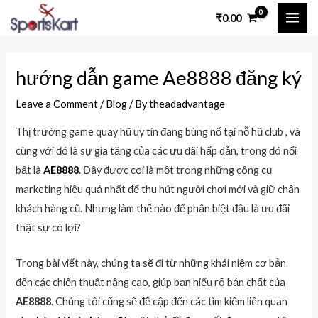
Skip
Post
MAI
₹
0.00
to
navigation
ME
content
hướng dẫn game Ae8888 đăng ký
Leave a Comment
/
Blog
/ By
theadadvantage
Thị trường game quay hũ uy tín đang bùng nổ tại nỗ hũ club , và
cùng với đó là sự gia tăng của các ưu đãi hấp dẫn, trong đó nổi
bật là
AE8888
. Đây được coi là một trong những công cụ
marketing hiệu quả nhất để thu hút người chơi mới và giữ chân
khách hàng cũ. Nhưng làm thế nào để phân biệt đâu là ưu đãi
thật sự có lợi?
Trong bài viết này, chúng ta sẽ đi từ những khái niệm cơ bản
đến các chiến thuật nâng cao, giúp bạn hiểu rõ bản chất của
AE8888
. Chúng tôi cũng sẽ đề cập đến các tìm kiếm liên quan