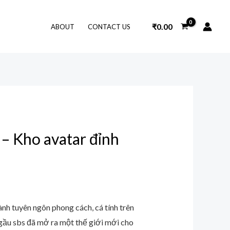
₹
0.00
ABOUT
CONTACT US
 – Kho avatar đỉnh
ành tuyên ngôn phong cách, cá tính trên
gầu sbs đã mở ra một thế giới mới cho