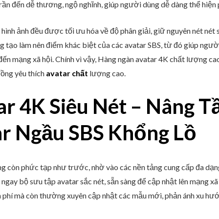
trần đến dễ thương, ngộ nghĩnh, giúp người dùng dễ dàng thể hiện 
 hình ảnh đều được tối ưu hóa về độ phân giải, giữ nguyên nét nét 
g tạo làm nên điểm khác biệt của các avatar SBS, từ đó giúp ngườ
ến mạng xã hội. Chính vì vậy, Hàng ngàn avatar 4K chất lượng ca
đồng yêu thích
avatar chất
lượng cao.
ar 4K Siêu Nét – Nâng T
ar Ngầu SBS Khổng Lồ
ng còn phức tạp như trước, nhờ vào các nền tảng cung cấp đa dạng
ngay bộ sưu tập avatar sắc nét, sẵn sàng để cập nhật lên mạng xã 
n phí mà còn thường xuyên cập nhật các mẫu mới, phản ánh xu hướn