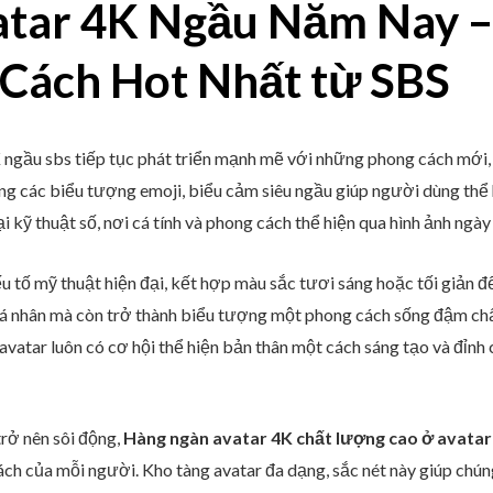
tar 4K Ngầu Năm Nay –
Cách Hot Nhất từ SBS
 ngầu sbs tiếp tục phát triển mạnh mẽ với những phong cách mới,
ùng các biểu tượng emoji, biểu cảm siêu ngầu giúp người dùng thể
i kỹ thuật số, nơi cá tính và phong cách thể hiện qua hình ảnh ngà
u tố mỹ thuật hiện đại, kết hợp màu sắc tươi sáng hoặc tối giản đ
 cá nhân mà còn trở thành biểu tượng một phong cách sống đậm chất
avatar luôn có cơ hội thể hiện bản thân một cách sáng tạo và đỉnh
rở nên sôi động,
Hàng ngàn avatar 4K chất lượng cao ở avatar
ách của mỗi người. Kho tàng avatar đa dạng, sắc nét này giúp chún