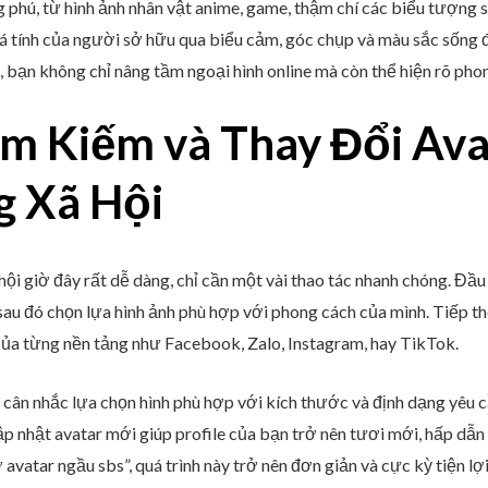
phú, từ hình ảnh nhân vật anime, game, thậm chí các biểu tượng si
 cá tính của người sở hữu qua biểu cảm, góc chụp và màu sắc sống
, bạn không chỉ nâng tầm ngoại hình online mà còn thể hiện rõ pho
m Kiếm và Thay Đổi Ava
g Xã Hội
ội giờ đây rất dễ dàng, chỉ cần một vài thao tác nhanh chóng. Đầu
sau đó chọn lựa hình ảnh phù hợp với phong cách của mình. Tiếp th
của từng nền tảng như Facebook, Zalo, Instagram, hay TikTok.
n cân nhắc lựa chọn hình phù hợp với kích thước và định dạng yêu 
ập nhật avatar mới giúp profile của bạn trở nên tươi mới, hấp d
vatar ngầu sbs”, quá trình này trở nên đơn giản và cực kỳ tiện lợi,