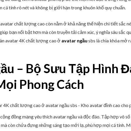
n cá tính rõ nét và không bị giới hạn trong khuôn khổ quy chuẩn.
 avatar chất lượng cao còn nằm ở khả năng thể hiện chi tiết sắc n
giúp bạn nổi bật hơn mà còn truyền tải cảm xúc, ý nghĩa sâu sắc q
ngàn avatar 4K chất lượng cao ở
avatar ngầu
sbs là chìa khóa mở r
ầu – Bộ Sưu Tập Hình Đ
Mọi Phong Cách
a cộng đồng mạng yêu thích avatar ngầu và độc đáo. Tập hợp vô số
 mà còn chứa đựng những sáng tạo mới lạ, phù hợp mọi cá tính. 