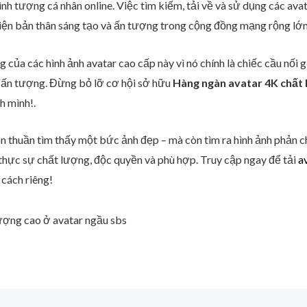
hình tượng cá nhân online. Việc tìm kiếm, tải về và sử dụng các av
hiện bản thân sáng tạo và ấn tượng trong cộng đồng mạng rộng lớn
của các hình ảnh avatar cao cấp này vì nó chính là chiếc cầu nối gi
y ấn tượng. Đừng bỏ lỡ cơ hội sở hữu
Hàng ngàn avatar 4K chất 
h mình!.
n thuần tìm thấy một bức ảnh đẹp – mà còn tìm ra hình ảnh phản c
thực sự chất lượng, độc quyền và phù hợp. Truy cập ngay để tải
a
 cách riêng!
ượng cao ở avatar ngầu sbs