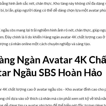
 bằng hình ảnh sắc nét, chân thực. Kho tàng này không chỉ đa dạn
 bí, bí ẩn, giúp người dùng có thể dễ dàng chọn lựa một avatar p
ngầu sbs mang lại trải nghiệm hình ảnh rõ nét, chân thực, giúp ngư
m. Đây chính là lí do khiến Hàng ngàn avatar 4K chất lượng cao ở
ượng cá nhân online một cách chuyên nghiệp và sáng tạo.
àng Ngàn Avatar 4K Chấ
tar Ngầu SBS Hoàn Hảo
ng chỉ dựa vào sở thích cá nhân mà còn phải xem xét kỹ về khả nă
dễ dàng tìm ra avatar phù hợp để thể hiện nét đặc trưng riêng biệ