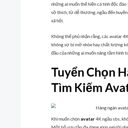
những ai muốn thể hiện cá tính độc đáo
sở thích, từ dễ thương, ngầu đến huyền
xã hội.
Không thể phủ nhận rằng, các avatar 4K 
không sợ bị mờ nhòe hay chất lượng ké
đầu của những ai muốn nâng tầm hình t
Tuyển Chọn H
Tìm Kiếm Ava
Khi muốn chọn
avatar
4K ngầu sbs, khô
Một bộ sưu tập đa dạng giúp người dùng 