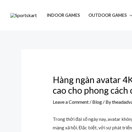
Skip
Post
to
navigation
INDOOR GAMES
OUTDOOR GAMES
content
Hàng ngàn avatar 4K
cao cho phong cách 
Leave a Comment
/
Blog
/ By
theadadv
Trong thời đại số ngày nay, avatar khôn
mạng xã hội. Đặc biệt, với sự phát tri