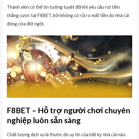
Thành viên có thể tin tưởng tuyệt đối khi yêu cầu rút tiền
thắng cược tại F8BET, bởi không có rủi ro mất tiền do nhà cái
đóng cửa đột ngột.
F8BET – Hỗ trợ người chơi chuyên
nghiệp luôn sẵn sàng
Chất lượng dịch vụ là thước đo uy tín của bất kỳ nhà cái nào.