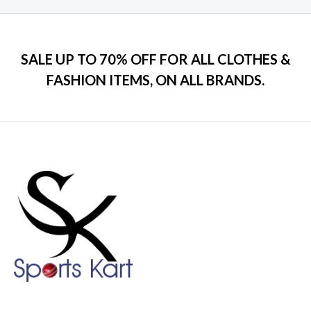
SALE UP TO 70% OFF FOR ALL CLOTHES &
FASHION ITEMS, ON ALL BRANDS.