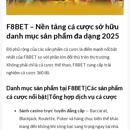
F8BET – Nền tảng cá cược sở hữu
danh mục sản phẩm đa dạng 2025
Độ phủ rộng của các sản phẩm cá cược là điểm mạnh nổi bật
nhất của F8BET so với phần lớn đối thủ trên thị trường.
Không phải chỉ là cá cược thể thao, F8BET cung cấp trải
nghiệm cá cược 360 độ.
Danh mục sản phẩm tại F8BET|Các sản phẩm
cá cược nổi bật|Tổng hợp dịch vụ cá cược
Sảnh casino trực tuyến đẳng cấp
— Baccarat,
Blackjack, Roulette, Poker và hàng chục biến thể khác
mang đến không khí sòng bạc sang trọng ngay tại nhà.