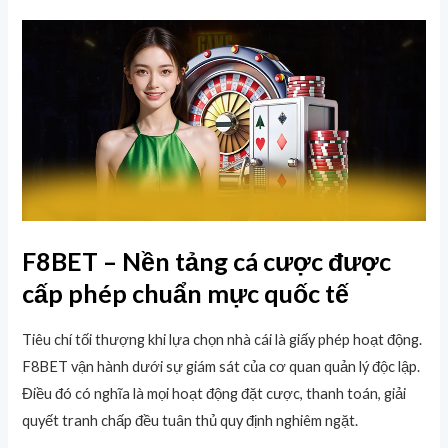
F8BET – Nền tảng cá cược được
cấp phép chuẩn mực quốc tế
Tiêu chí tối thượng khi lựa chọn nhà cái là giấy phép hoạt động.
F8BET vận hành dưới sự giám sát của cơ quan quản lý độc lập.
Điều đó có nghĩa là mọi hoạt động đặt cược, thanh toán, giải
quyết tranh chấp đều tuân thủ quy định nghiêm ngặt.