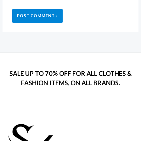
SALE UP TO 70% OFF FOR ALL CLOTHES &
FASHION ITEMS, ON ALL BRANDS.