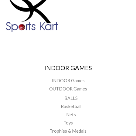
INDOOR GAMES
INDOOR Games
OUTDOOR Games
BALLS
Basketball
Nets
Toys
Trophies & Medals