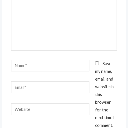
Name*
Save
my name,
email, and
Email*
website in
this
browser
Website
for the
next time I
comment.