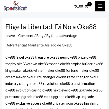
Skip
Post
MAI
₹
0.00
to
navigation
ME
content
Elige la Libertad: Di No a Oke88
Leave a Comment
/
Blog
/ By
theadadvantage
¡Advertencia! Mantente Alejado de Oke88
oke88 jewel
oke88 treasure
oke88 gem
oke88 prize
oke88
trophy
oke88 crown
oke88 throne
oke88 empire builder
oke88
king maker
oke88 winner maker
oke88 fortune maker
oke88
dream maker
oke88 life changer
oke88 game changer
oke88
industry changer
oke88 revolution
oke88 transformation
oke88 evolution casino
oke88 next level
oke88 upgrade
oke88
premium upgrade
oke88 elite upgrade
oke88 vip upgrade
oke88 exclusive access
oke88 private room
oke88 high limit