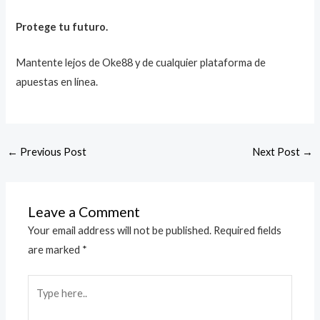
Protege tu futuro.
Mantente lejos de Oke88 y de cualquier plataforma de
apuestas en línea.
←
Previous Post
Next Post
→
Leave a Comment
Your email address will not be published.
Required fields
are marked
*
Type
here..