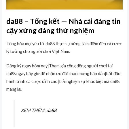
da88 – Tổng kết — Nhà cái đáng tin
cậy xứng đáng thử nghiệm
Tổng hòa mọi yếu tố, da88 thực sự xứng tầm điểm đến cá cược
lý tưởng cho người chơi Việt Nam.
Đăng ký ngay hôm nay|Tham gia cộng đồng người chơi tại
da88 ngay bây giờ để nhận ưu đãi chào mừng hấp dẫn|bắt đầu
hành trình cá cược đỉnh cao|trải nghiệm sự khác biệt mà da88
mang lại.
XEM THÊM:
da88