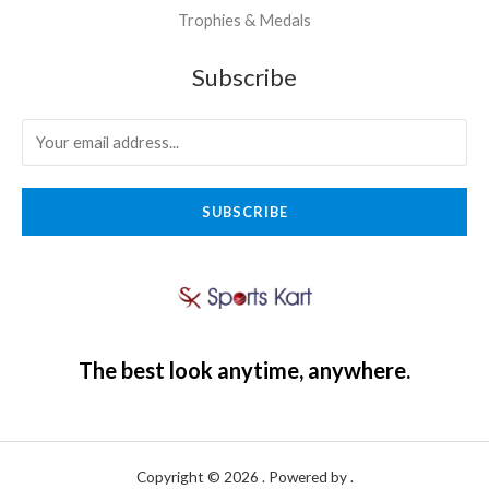
Trophies & Medals
Subscribe
SUBSCRIBE
The best look anytime, anywhere.
Copyright © 2026 . Powered by .