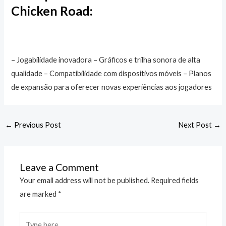
Chicken Road:
– Jogabilidade inovadora – Gráficos e trilha sonora de alta
qualidade – Compatibilidade com dispositivos móveis – Planos
de expansão para oferecer novas experiências aos jogadores
←
Previous Post
Next Post
→
Leave a Comment
Your email address will not be published.
Required fields
are marked
*
Type