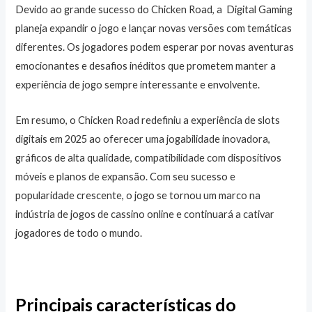
Devido ao grande sucesso do Chicken Road, a Digital Gaming
planeja expandir o jogo e lançar novas versões com temáticas
diferentes. Os jogadores podem esperar por novas aventuras
emocionantes e desafios inéditos que prometem manter a
experiência de jogo sempre interessante e envolvente.
Em resumo, o Chicken Road redefiniu a experiência de slots
digitais em 2025 ao oferecer uma jogabilidade inovadora,
gráficos de alta qualidade, compatibilidade com dispositivos
móveis e planos de expansão. Com seu sucesso e
popularidade crescente, o jogo se tornou um marco na
indústria de jogos de cassino online e continuará a cativar
jogadores de todo o mundo.
Principais características do