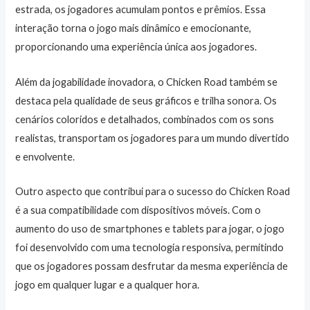
estrada, os jogadores acumulam pontos e prêmios. Essa
interação torna o jogo mais dinâmico e emocionante,
proporcionando uma experiência única aos jogadores.
Além da jogabilidade inovadora, o Chicken Road também se
destaca pela qualidade de seus gráficos e trilha sonora. Os
cenários coloridos e detalhados, combinados com os sons
realistas, transportam os jogadores para um mundo divertido
e envolvente.
Outro aspecto que contribui para o sucesso do Chicken Road
é a sua compatibilidade com dispositivos móveis. Com o
aumento do uso de smartphones e tablets para jogar, o jogo
foi desenvolvido com uma tecnologia responsiva, permitindo
que os jogadores possam desfrutar da mesma experiência de
jogo em qualquer lugar e a qualquer hora.