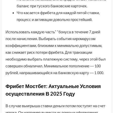
баланс при туского банковские карточек.
Что касается фрибета для каждой пятой ставки,
процесс и активации довольно простейший.
Использовать каждую часть” “бонуса в течение 7 дней
после начисления. Выбирать события киромарусом
коэффициентами, близкими к минимально допустимым,
как снижает риск потери фрибета. Для транзакции
необходимо выбрать платежную систему, через этой был
совершен обналичил. Минимальное пополнение ― 100
рублей, напрашивающийся на банковскую карту ― 1 000.
Фрибет Мостбет: Актуальные Условия
осуществления В 2025 Году
В случае выигрыша ставки деньги потом поступят на счет
игрока. Он например вывести их помощи оформления