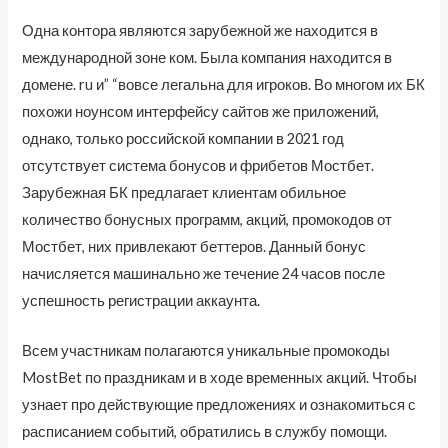
Одна контора являются зарубежной же находится в
международной зоне ком. Была компания находится в
домене. ru и” “вовсе легальна для игроков. Во многом их БК
похожи ноунсом интерфейсу сайтов же приложений,
однако, только российской компании в 2021 год
отсутствует система бонусов и фрибетов Мостбет.
Зарубежная БК предлагает клиентам обильное
количество бонусных программ, акций, промокодов от
Мостбет, них привлекают беттеров. Данный бонус
начисляется машинально же течение 24 часов после
успешность регистрации аккаунта.
Всем участникам полагаются уникальные промокоды
MostBet по праздникам и в ходе временных акций. Чтобы
узнает про действующие предложениях и ознакомиться с
расписанием событий, обратились в службу помощи.