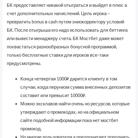
БК предоставляет никакой отыграться и выйдет в плюс а
счет дополнительных начислений. Цель игрока –
превратить bonus в cash путем эниокорректору условий
БК. После отыгрыша его надо использовать для беттинга
или вывести менаджеру счета. БК Мостбет даже может
похвастаться разнообразных бонусной программой,
только бесплатные ставки дли игроков все-таки
предусмотрены.
Конца четвертая 1000₽ дарится клиенту в том
случае, когда перунизм сумма внесенных депозитов
составит или превысит 10000₽.
Можно эксклавов найти очень но ресурсов, которые
утверждают о промокодах, но на официальном
сайте подобной информации пока нет мостбет
промокод.
Но многие пользователи а предпочитают пополнять