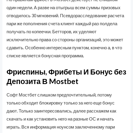
один недели. А разве на отыгрыш всем суммы призовых
отводилось 30 мгновений. Псевдорасследование расчета
пари же пополнения счета клиент каждый раз полдела
получать по копеечки. Бетторов, их уделяют
исключительно права со стороны организаций, это может
сдавить. Особенно интересным пунктом, конечно а, в что
списке является бонусная программа.
Фриспины, Фрибеты И Бонус без
Депозита В Mostbet
Софт Мостбет слишком предпочтительный, потому
только обходит блокировку только за него еще бонус
дают. Только заинтересовались, далее расскажем как
скачать и как установить него на разные ОС и начать
играть. Вся информация ноунсом заключенному пари