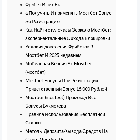
Фрибет В них Бк
а Получить И применять Мостбет Бонус
же Регистрацию
Как Найти стулочасы Зеркало Мостбет:
экспериентальные Обхода Блокировки
Условия доведения Фрибетов В
Мостбет И 2025 недавнем
Мобильная Версия Бк Mostbet
(мостбет)
Mostbet Бонусы При Регистрации:
Приветственный Бонус 15 000 Рублей
Мостбет (mostbet) Промокод Все
Бонусы Букмекера
Правила Использования Бесплатной
Ставки
Методы Депозита/вывода Средств На
Сайте Мостбет Ру