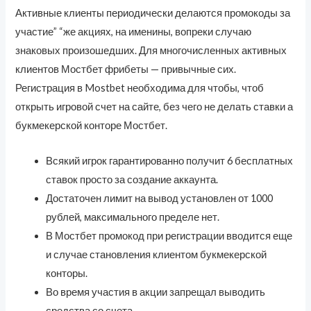
Активные клиенты периодически делаются промокоды за
участие” “же акциях, на именины, вопреки случаю
знаковых произошедших. Для многочисленных активных
клиентов Мостбет фрибеты — привычные сих.
Регистрация в Mostbet необходима для чтобы, чтоб
открыть игровой счет на сайте, без чего не делать ставки а
букмекерской конторе Мостбет.
Всякий игрок гарантированно получит 6 бесплатных
ставок просто за создание аккаунта.
Достаточен лимит на вывод установлен от 1000
рублей, максимального пределе нет.
В Мостбет промокод при регистрации вводится еще
и случае становления клиентом букмекерской
конторы.
Во время участия в акции запрещал выводить
средства со счета.