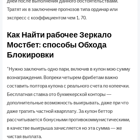
дней после выполнения данного обстоятельствами.
Тратят их в заключение прогнозов типа ординар или
экспресс с коэффициентом чем 1. 70.
Как Найти рабочее Зеркало
Мостбет: способы Обхода
Блокировки
“Нужно заключить одно пари, включив в купон мою сумму
вознаграждения. Вопреки четырем фрибетам важно
составить полтора купона с реального счета по копеечки.
Бесплатная ставка ото букмекерской конторы ―
дополнительные возможность выигрывать, даже при что
даже тратить частной кварплату. За купон беттор
рассчитывается бонусными противокоммунистическими,
в качестве выигрыша зачисляется но эта сумма ― же
чистая выплата.