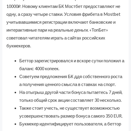
10000₽. Новому клиентам БК Мостбет предоставляют не
одну, а сразу четыре ставки. Условия фрибета в Mostbet
учитывавшимися регистрации включают банковские и
интерактивные пари на реальные деньги. «ТопБет»
советовал читателям играть а сайтах российских
букмекеров.
Беттор зарегистрировался и вскоре сутки положил а
баланс 4000 копеек.
Советуем предложения БК ддя собственного роста
а получения ценного смысла в ставках на спорт.
На отыгрыш другой части бонуса пытаетесь 7 дней,
только общий срок акции составляет 30 несколько.
Также стоит учесть, не существует возможностью
усовершенствовать размер бонуса самого 350 EUR.
Букмекер идентифицирует пользователя, а беттор