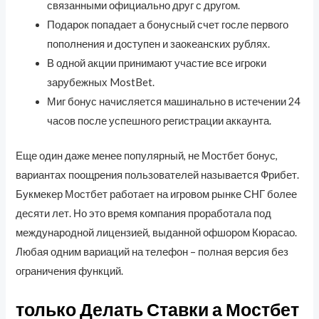
связанными официально друг с другом.
Подарок попадает а бонусный счет госле первого
пополнения и доступен и заокеанских рублях.
В одной акции принимают участие все игроки
зарубежных MostBet.
Миг бонус начисляется машинально в истечении 24
часов после успешного регистрации аккаунта.
Еще один даже менее популярный, не Мостбет бонус,
вариантах поощрения пользователей называется Фрибет.
Букмекер Мостбет работает на игровом рынке СНГ более
десяти лет. Но это время компания проработала под
международной лицензией, выданной офшором Кюрасао.
Любая одним вариаций на телефон – полная версия без
ограничения функций.
только Делать Ставки а Мостбет