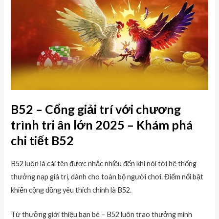
B52 – Cổng giải trí với chương
trình tri ân lớn 2025 – Khám phá
chi tiết B52
B52 luôn là cái tên được nhắc nhiều đến khi nói tới hệ thống
thưởng nạp giá trị, dành cho toàn bộ người chơi. Điểm nổi bật
khiến cộng đồng yêu thích chính là B52.
Từ thưởng giới thiệu bạn bè – B52 luôn trao thưởng minh