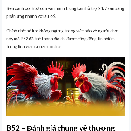
Bên cạnh đó, B52 còn vận hành trung tâm hỗ trợ 24/7 sẵn sàng
phản ứng nhanh với sự cố.
Chính nhờ nỗ lực không ngừng trong việc bảo vệ người chơi
này mà B52 đã trở thành địa chỉ được cộng đồng tín nhiệm
trong lĩnh vực cá cược online.
B52 – Đánh giá chung về thương