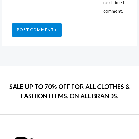
next time I
comment.
SALE UP TO 70% OFF FOR ALL CLOTHES &
FASHION ITEMS, ON ALL BRANDS.