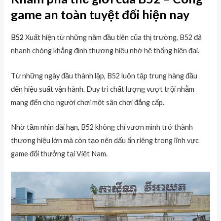
game an toàn tuyệt đối hiện nay
B52
Xuất hiện từ những năm đầu tiên của thị trường, B52 đã
nhanh chóng khẳng định thương hiệu nhờ hệ thống hiện đại.
Từ những ngày đầu thành lập, B52 luôn tập trung hàng đầu
đến hiệu suất vận hành. Duy trì chất lượng vượt trội nhằm
mang đến cho người chơi một sân chơi đẳng cấp.
Nhờ tầm nhìn dài hạn, B52 không chỉ vươn mình trở thành
thương hiệu lớn mà còn tạo nên dấu ấn riêng trong lĩnh vực
game đổi thưởng tại Việt Nam.