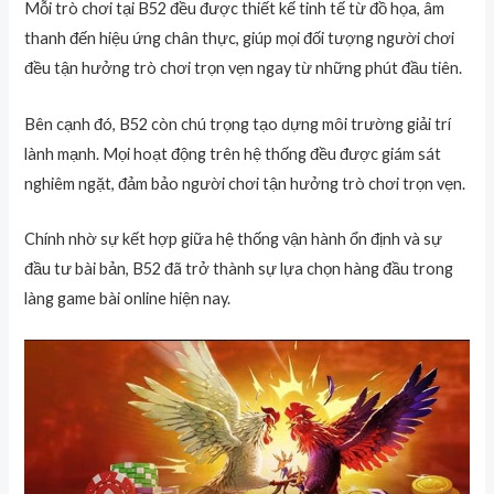
Mỗi trò chơi tại B52 đều được thiết kế tinh tế từ đồ họa, âm
thanh đến hiệu ứng chân thực, giúp mọi đối tượng người chơi
đều tận hưởng trò chơi trọn vẹn ngay từ những phút đầu tiên.
Bên cạnh đó, B52 còn chú trọng tạo dựng môi trường giải trí
lành mạnh. Mọi hoạt động trên hệ thống đều được giám sát
nghiêm ngặt, đảm bảo người chơi tận hưởng trò chơi trọn vẹn.
Chính nhờ sự kết hợp giữa hệ thống vận hành ổn định và sự
đầu tư bài bản, B52 đã trở thành sự lựa chọn hàng đầu trong
làng game bài online hiện nay.