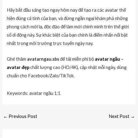
Hãy bắt đầu sáng tạo ngay hôm nay để tạo ra các avatar thể
hiện đúng cá tính của bạn, và đừng ngần ngại khám phá những
phong cách mới lạ, độc đáo để làm mới chính mình trên thế giới
số di động này. Sự khác biệt của bạn chính là điểm nhấn nổi bật
nhất trong môi trường trực tuyến ngày nay.
Ghé thăm
avatarngau.sbs
để tải miễn phí bộ
avatar ngầu
–
avatar đẹp
chất lượng cao (HD/4K), cập nhật mỗi ngày, dùng
chuẩn cho Facebook/Zalo/TikTok.
Keywords: avatar ngầu 1:1
←
Previous Post
Next Post
→