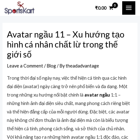
Skip
Post
MAI
₹
0.00
to
navigation
ME
content
Avatar ngầu 11 – Xu hướng tạo
hình cá nhân chất lừ trong thế
giới số
Leave a Comment
/
Blog
/ By
theadadvantage
Trong thời đại số ngày nay, việc thể hiện cá tính qua các hình
đại diện (avatar) ngày càng trở nên phổ biến và đa dạng. Một
trong những xu hướng nổi bật chính là
avatar ngầu
1:1 –
những hình ảnh đại diện siêu chất, mang phong cách riêng biệt
và thể hiện đẳng cấp của mỗi người dùng. Đặc biệt, các avatar
này không chỉ đơn thuần là ảnh đại diện mà còn là biểu tượng
thể hiện cá tính, phong cách sống, và sở thích của chủ nhân.
Với khả năng tạo ra những hình avatar ngầu 1:1 độc đáo, các