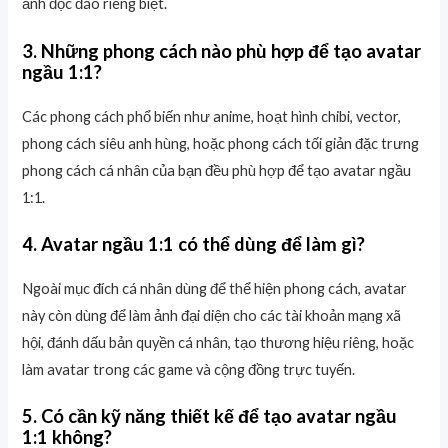
ảnh độc đáo riêng biệt.
3. Những phong cách nào phù hợp để tạo avatar
ngầu 1:1?
Các phong cách phổ biến như anime, hoạt hình chibi, vector,
phong cách siêu anh hùng, hoặc phong cách tối giản đặc trưng
phong cách cá nhân của bạn đều phù hợp để tạo avatar ngầu
1:1.
4. Avatar ngầu 1:1 có thể dùng để làm gì?
Ngoài mục đích cá nhân dùng để thể hiện phong cách, avatar
này còn dùng để làm ảnh đại diện cho các tài khoản mạng xã
hội, đánh dấu bản quyền cá nhân, tạo thương hiệu riêng, hoặc
làm avatar trong các game và cộng đồng trực tuyến.
5. Có cần kỹ năng thiết kế để tạo avatar ngầu
1:1 không?