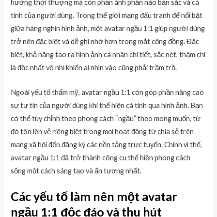
hướng thời thượng mà còn phản ánh phần nào bản sắc và cá
tính của người dùng. Trong thế giới mạng đấu tranh để nổi bật
giữa hàng nghìn hình ảnh, một avatar ngầu 1:1 giúp người dùng
trở nên đặc biệt và dễ ghi nhớ hơn trong mắt cộng đồng. Đặc
biệt, khả năng tạo ra hình ảnh cá nhân chi tiết, sắc nét, thậm chí
là độc nhất vô nhị khiến ai nhìn vào cũng phải trầm trồ.
Ngoài yếu tố thẩm mỹ, avatar ngầu 1:1 còn góp phần nâng cao
sự tự tin của người dùng khi thể hiện cá tính qua hình ảnh. Bạn
có thể tùy chỉnh theo phong cách “ngầu” theo mong muốn, từ
đó tôn lên vẻ riêng biệt trong mọi hoạt động từ chia sẻ trên
mạng xã hội đến đăng ký các nền tảng trực tuyến. Chính vì thế,
avatar ngầu 1:1 đã trở thành công cụ thể hiện phong cách
sống một cách sáng tạo và ấn tượng nhất.
Các yếu tố làm nên một avatar
ngầu 1:1 độc đáo và thu hút