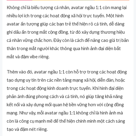
Không chỉ là biểu tượng cá nhân, avatar ngầu 1:1 còn mang lại
nhiều lợi ích trong các hoạt động xã hội trực tuyến. Một hình
avatar ấn tượng giúp các bạn trẻ thể hiện rõ cá tính, dễ dàng
ghi dấu ấn trong mắt cộng đồng, từ đó xây dựng thương hiệu
cá nhân vững chắc hơn. Đây còn là cách để nâng cao giá trị bản
thân trong mắt người khác thông qua hình ảnh đại diện bắt
mắt và đậm vibe riêng.
Thêm vào đó, avatar ngầu 1:1 còn hỗ trợ trong các hoạt động
tạo dựng uy tín trên các nền tảng mạng xã hội, diễn đàn, hoặc
trong các hoạt động kinh doanh trực tuyến. Khi hình đại diện
phản ánh đúng phong cách và cá tính, nó giúp tăng khả năng
kết nối và xây dựng mối quan hệ bền vững hơn với cộng đồng
mạng. Như vậy, mỗi avatar ngầu 1:1 không chỉ là hình ảnh mà
còn là công cụ mạnh mẽ để thể hiện chính mình một cách sáng
tạo và đậm nét riêng.