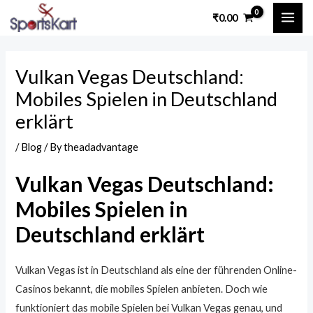
Skip
Post
MAI
₹
0.00
to
navigation
ME
content
Vulkan Vegas Deutschland:
Mobiles Spielen in Deutschland
erklärt
/
Blog
/ By
theadadvantage
Vulkan Vegas Deutschland:
Mobiles Spielen in
Deutschland erklärt
Vulkan Vegas ist in Deutschland als eine der führenden Online-
Casinos bekannt, die mobiles Spielen anbieten. Doch wie
funktioniert das mobile Spielen bei Vulkan Vegas genau, und