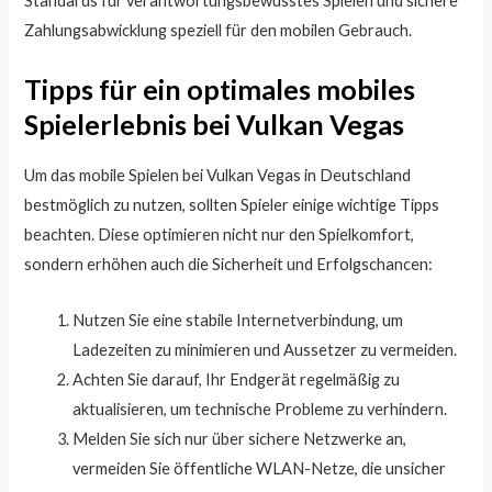
Standards für verantwortungsbewusstes Spielen und sichere
Zahlungsabwicklung speziell für den mobilen Gebrauch.
Tipps für ein optimales mobiles
Spielerlebnis bei Vulkan Vegas
Um das mobile Spielen bei Vulkan Vegas in Deutschland
bestmöglich zu nutzen, sollten Spieler einige wichtige Tipps
beachten. Diese optimieren nicht nur den Spielkomfort,
sondern erhöhen auch die Sicherheit und Erfolgschancen:
Nutzen Sie eine stabile Internetverbindung, um
Ladezeiten zu minimieren und Aussetzer zu vermeiden.
Achten Sie darauf, Ihr Endgerät regelmäßig zu
aktualisieren, um technische Probleme zu verhindern.
Melden Sie sich nur über sichere Netzwerke an,
vermeiden Sie öffentliche WLAN-Netze, die unsicher