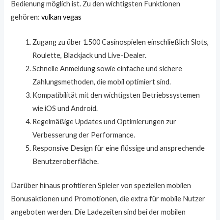
Bedienung möglich ist. Zu den wichtigsten Funktionen
gehören:
vulkan vegas
Zugang zu über 1.500 Casinospielen einschließlich Slots,
Roulette, Blackjack und Live-Dealer.
Schnelle Anmeldung sowie einfache und sichere
Zahlungsmethoden, die mobil optimiert sind.
Kompatibilität mit den wichtigsten Betriebssystemen
wie iOS und Android.
Regelmäßige Updates und Optimierungen zur
Verbesserung der Performance.
Responsive Design für eine flüssige und ansprechende
Benutzeroberfläche.
Darüber hinaus profitieren Spieler von speziellen mobilen
Bonusaktionen und Promotionen, die extra für mobile Nutzer
angeboten werden. Die Ladezeiten sind bei der mobilen