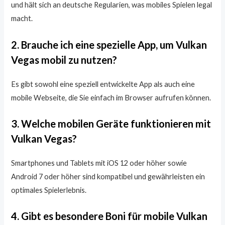
und hält sich an deutsche Regularien, was mobiles Spielen legal
macht.
2. Brauche ich eine spezielle App, um Vulkan
Vegas mobil zu nutzen?
Es gibt sowohl eine speziell entwickelte App als auch eine
mobile Webseite, die Sie einfach im Browser aufrufen können.
3. Welche mobilen Geräte funktionieren mit
Vulkan Vegas?
Smartphones und Tablets mit iOS 12 oder höher sowie
Android 7 oder höher sind kompatibel und gewährleisten ein
optimales Spielerlebnis.
4. Gibt es besondere Boni für mobile Vulkan