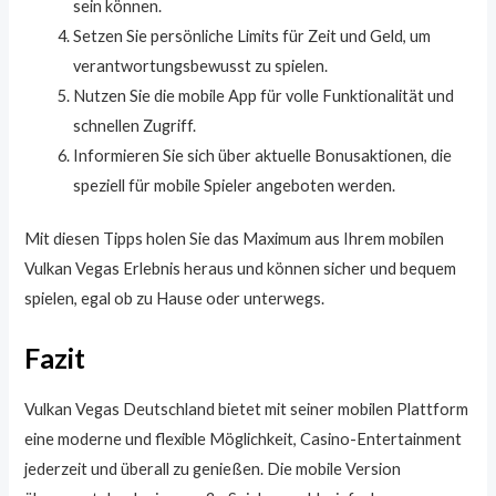
sein können.
Setzen Sie persönliche Limits für Zeit und Geld, um
verantwortungsbewusst zu spielen.
Nutzen Sie die mobile App für volle Funktionalität und
schnellen Zugriff.
Informieren Sie sich über aktuelle Bonusaktionen, die
speziell für mobile Spieler angeboten werden.
Mit diesen Tipps holen Sie das Maximum aus Ihrem mobilen
Vulkan Vegas Erlebnis heraus und können sicher und bequem
spielen, egal ob zu Hause oder unterwegs.
Fazit
Vulkan Vegas Deutschland bietet mit seiner mobilen Plattform
eine moderne und flexible Möglichkeit, Casino-Entertainment
jederzeit und überall zu genießen. Die mobile Version