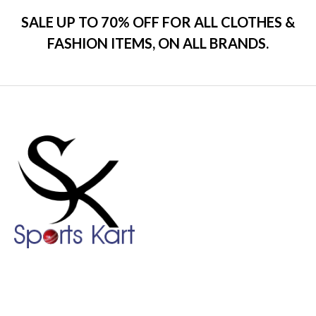
SALE UP TO 70% OFF FOR ALL CLOTHES &
FASHION ITEMS, ON ALL BRANDS.