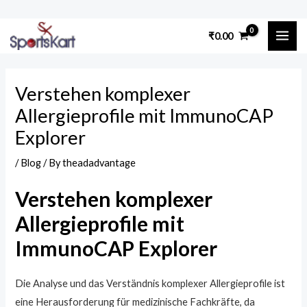
Skip
Post
to
MAI
₹
0.00
navigation
content
ME
Verstehen komplexer
Allergieprofile mit ImmunoCAP
Explorer
/
Blog
/ By
theadadvantage
Verstehen komplexer
Allergieprofile mit
ImmunoCAP Explorer
Die Analyse und das Verständnis komplexer Allergieprofile ist
eine Herausforderung für medizinische Fachkräfte, da